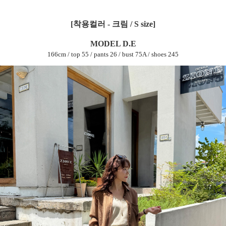
[착용컬러 - 크림 / S size]
MODEL D.E
166cm / top 55 / pants 26 / bust 75A / shoes 245