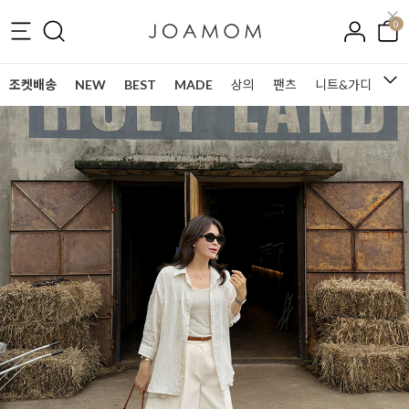
0
조켓배송
NEW
BEST
MADE
상의
팬츠
니트&가디건