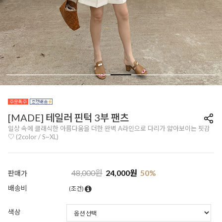
[MADE] 테일러 핀턱 3부 팬츠
일상 속에 클래식한 아름다움을 더한 완벽 A라인으로 다리가 얇아보이는 핏감
♡ (2color / S~XL)
48,000
원
24,000
원
50
%
판매가
배송비
(조건)
색상