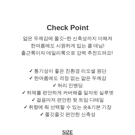
Check Point
얇은 두께감에 쫄깃~한 신축성까지 더해져
한여름에도 시원하게 입는 쿨 데님!
출근룩이자 데일리룩으로 강력 추천드려요!
✓
통기성이 좋은 친환경 리오셀 원단
✓
한여름에도 걱정 없는 얇은 두께감
✓
허리 인밴딩
✓
하체를 편안하게 커버해줄 일자핏 실루엣
✓
걸음마저 편안한 뒷 트임 디테일
✓
취향에 춰 선택할 수 있는 숏&기본 기장
✓
쫄깃졸깃 편안한 신축성
SIZE