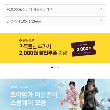
+10,000원
상당의 회원가입 혜택
앱 설치시
10% 할인
쿠폰