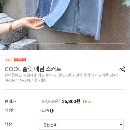
COOL 슬릿 데님 스커트
한여름에도 시원하게 입는 쿨 데님, 쫄깃~한 편안함과 함께 데일리룩 강추!
(4color / S~2XL / 숏,기본)
32,500
원
26,800
원
18
%
판매가
배송비
(조건)
색상