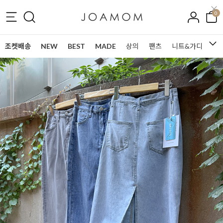
0
조켓배송
NEW
BEST
MADE
상의
팬츠
니트&가디건