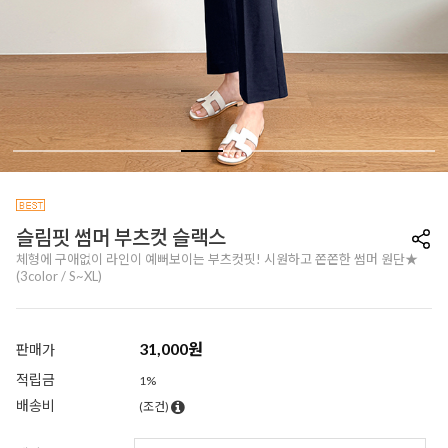
슬림핏 썸머 부츠컷 슬랙스
체형에 구애없이 라인이 예뻐보이는 부츠컷핏! 시원하고 쫀쫀한 썸머 원단★
(3color / S~XL)
31,000
원
판매가
적립금
1%
배송비
(조건)