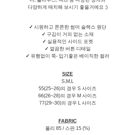
다양하게 매치해 보시기 좋을거에요 :)
✓
시원하고 쫀쫀한 썸머 슬랙스 원단
✓
구김이 거의 없는 소재
✓
실용적인 사이드 포켓
✓
깔끔한 버튼 디테일
✓
유행없이 쭉- 입기좋은 베이직한 컬러
SIZE
S,M,L
55(25~26)의 경우 S 사이즈
66(26~28)의 경우 M 사이즈
77(29~30)의 경우 L 사이즈
FABRIC
폴리 85 / 스판 15 (%)