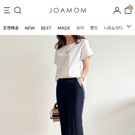
0
조켓배송
NEW
BEST
MADE
상의
팬츠
니트&가디건