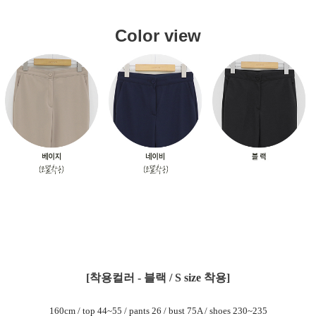
Color view
[착용컬러 - 블랙 / S size 착용]
160cm / top 44~55 / pants 26 / bust 75A / shoes 230~235