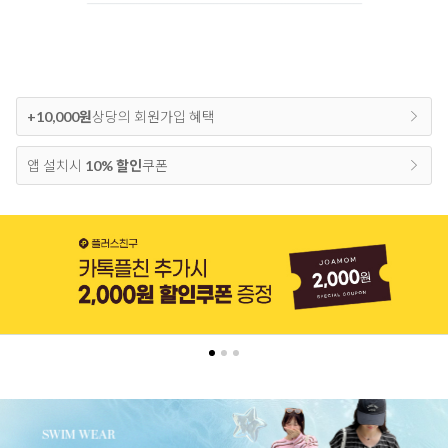
+10,000원
상당의 회원가입 혜택
앱 설치시
10% 할인
쿠폰