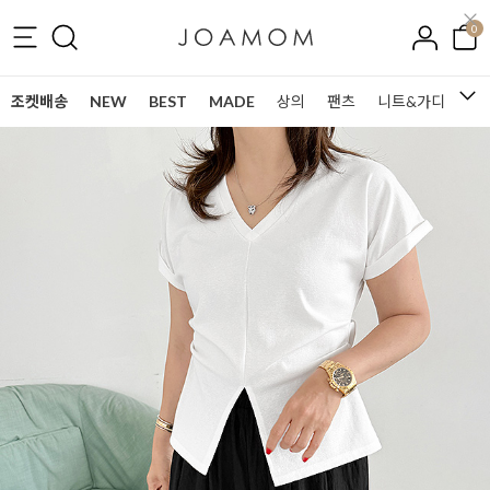
0
조켓배송
NEW
BEST
MADE
상의
팬츠
니트&가디건