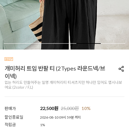
개미허리 트임 반팔 티 (2Types 라운드넥/브
이넥)
없는 허리도 만들어주는 일명 개미허리티 티셔츠지만 하나만 입어도 맵시나보
여요 (2color / F,L)
22,500
원
25,000
원
10%
판매가
할인종료일
2026-08-10 09시 59분 까지
적립금
1%