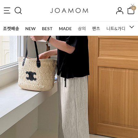
0
조켓배송
NEW
BEST
MADE
상의
팬츠
니트&가디건