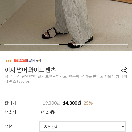
이지 썸머 와이드 팬츠
정말 '미친 편안함'이 뭔지 보여드릴게요! 여름에 딱 맞는 편하고 시원한 썸머 이
지 팬츠 (3color)
19,800
원
14,800
원
25
%
판매가
배송비
(조건)
색상