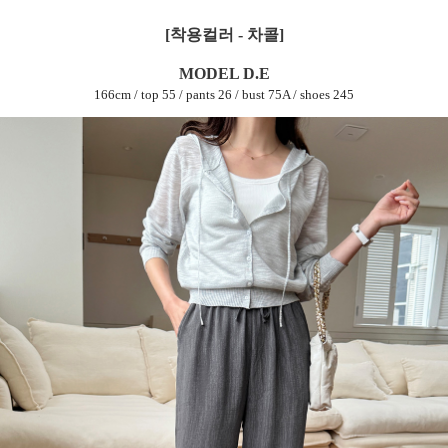
[착용컬러 - 차콜]
MODEL D.E
166cm / top 55 / pants 26 / bust 75A / shoes 245