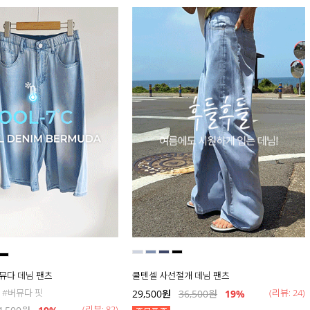
버뮤다 데님 팬츠
쿨텐셀 사선절개 데님 팬츠
 #버뮤다 핏
(리뷰: 24)
29,500
원
36,500
원
19
%
(리뷰: 82)