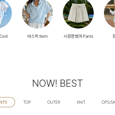
Cool
바스락 Item
시원한썸머 Pants
NOW! BEST
NTS
TOP
OUTER
KNIT
OPS/SK