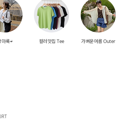
장마룩☔
컬러맛집 Tee
가벼운여름 Outer
IRT