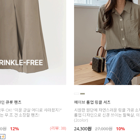
A라인 큐롯 팬츠
메이브 롤업 링클 셔츠
두 OK! "미운 군살 어디로 사라졌지?"
시원한 원단에 자연스러운 링클 가공 소
 무.조.건 소장할 팬츠!
롤업 디자인으로 신경 쓰이는 팔뚝살, 이
(2color)
(리뷰: 38)
00
원
12%
24,300
원
27,000
원
10%