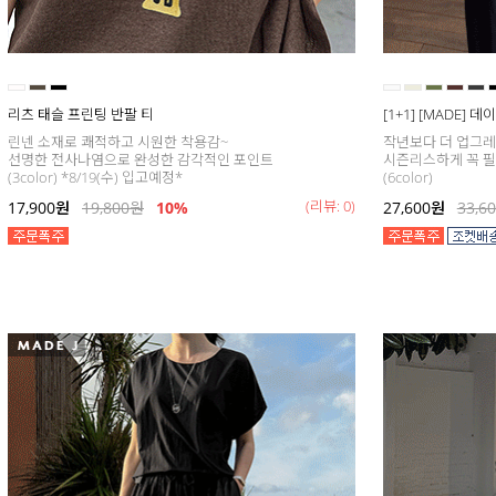
리츠 태슬 프린팅 반팔 티
[1+1] [MADE] 
린넨 소재로 쾌적하고 시원한 착용감~
작년보다 더 업그
선명한 전사나염으로 완성한 감각적인 포인트
시즌리스하게 꼭 필
(3color) *8/19(수) 입고예정*
(6color)
(리뷰: 0)
17,900
원
19,800
원
10%
27,600
원
33,6