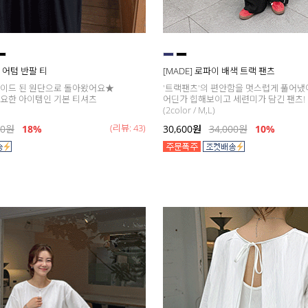
데이 어텀 반팔 티
[MADE] 로파이 배색 트랙 팬츠
레이드 된 원단으로 돌아왔어요★
'트랙팬츠'의 편안함을 멋스럽게 풀어냈
요한 아이템인 기본 티셔츠
어딘가 힙해보이고 세련미가 담긴 팬츠!
(2color / M,L)
(리뷰: 43)
00
원
18
%
30,600
원
34,000
원
10%