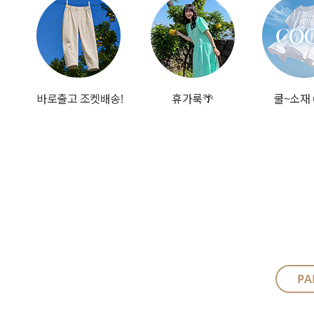
바로출고 조켓배송!
휴가룩🌴
쿨~소재 
PA