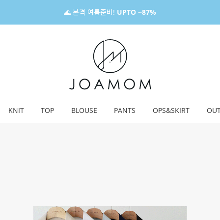
🌊 본격 여름준비!
UPTO ~87%
KNIT
TOP
BLOUSE
PANTS
OPS&SKIRT
OU