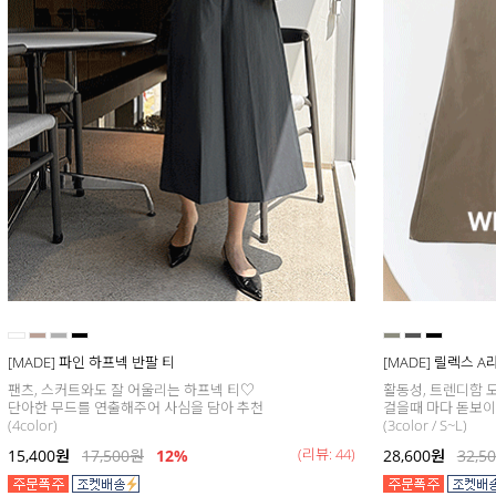
[MADE] 파인 하프넥 반팔 티
[MADE] 릴렉스 
팬츠, 스커트와도 잘 어울리는 하프넥 티♡
활동성, 트렌디함 모
단아한 무드를 연출해주어 사심을 담아 추천
걸을때 마다 돋보이는
(4color)
(3color / S~L)
(리뷰: 44)
15,400
원
17,500
원
12%
28,600
원
32,5