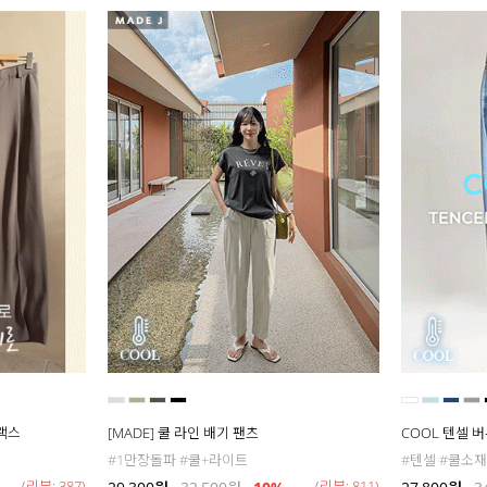
슬랙스
[MADE] 쿨 라인 배기 팬츠
COOL 텐셀 
#1만장돌파 #쿨+라이트
#텐셀 #쿨소재
(리뷰: 387)
(리뷰: 811)