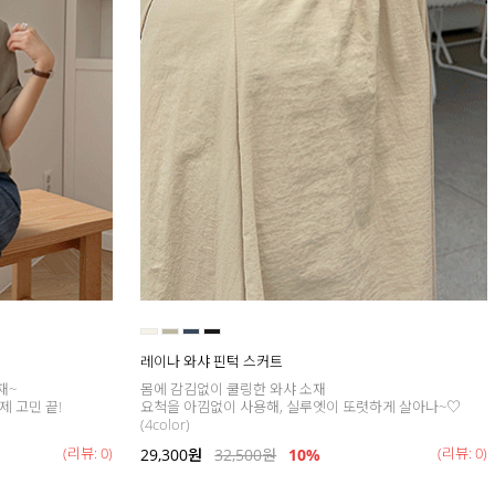
레이나 와샤 핀턱 스커트
재~
몸에 감김없이 쿨링한 와샤 소재
제 고민 끝!
요척을 아낌없이 사용해, 실루엣이 또렷하게 살아나~♡
(4color)
(리뷰: 0)
(리뷰: 0)
29,300
원
32,500
원
10%