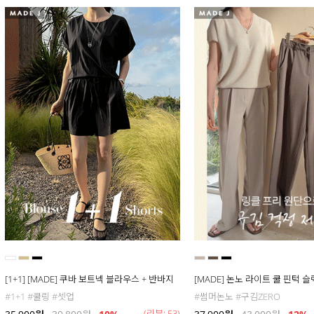
[1+1] [MADE] 쿠바 보트넥 블라우스 + 반바지
[MADE] 논노 라이트 쿨 핀턱 
#1+1 #쿨링 #셋업
#썸머논노 #구김ZERO
(리뷰: 53)