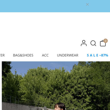
0
TER
BAG&SHOES
ACC
UNDERWEAR
S A L E ~87%