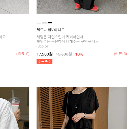
체르니 딥V넥 니트
어요
체형은 자연스럽게 커버하면서
분위기는 은은하게 더해주는 꾸안꾸 니트
(3color)
(리뷰: 0)
(리뷰: 0)
17,900
원
19,800
원
10%