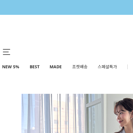
NEW 5%
BEST
MADE
조켓배송
스페셜특가