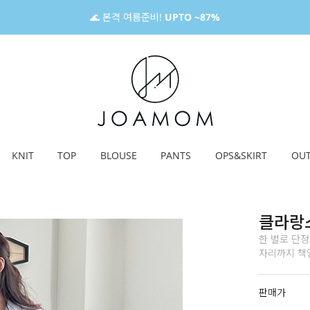
🌊 본격 여름준비!
UPTO ~87%
KNIT
TOP
BLOUSE
PANTS
OPS&SKIRT
OU
클라랑
한 벌로 단
자리까지 책임져
판매가