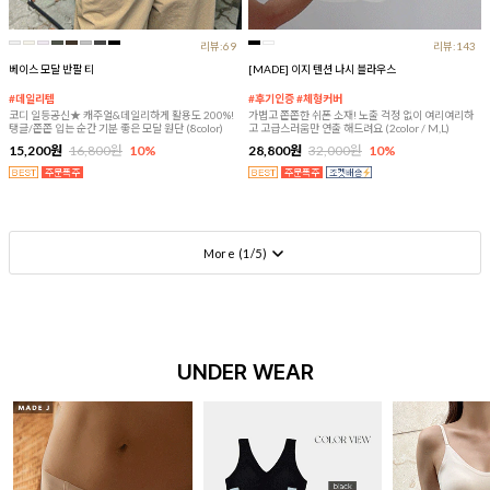
리뷰:69
리뷰:143
베이스 모달 반팔 티
[MADE] 이지 텐션 나시 블라우스
#데일리템
#후기인증 #체형커버
코디 일등공신★ 캐주얼&데일리하게 활용도 200%!
가볍고 쫀쫀한 쉬폰 소재! 노출 걱정 없이 여리여리하
탱글/쫀쫀 입는 순간 기분 좋은 모달 원단 (8color)
고 고급스러움만 연출 해드려요 (2color / M,L)
15,200원
16,800원
10%
28,800원
32,000원
10%
More (
1
/
5
)
UNDER WEAR