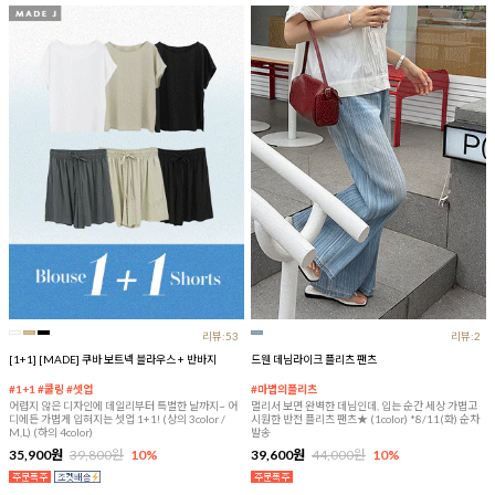
리뷰:53
리뷰:2
[1+1] [MADE] 쿠바 보트넥 블라우스 + 반바지
드웬 데님라이크 플리츠 팬츠
#1+1 #쿨링 #셋업
#마법의플리츠
어렵지 않은 디자인에 데일리부터 특별한 날까지~ 어
멀리서 보면 완벽한 데님인데, 입는 순간 세상 가볍고
디에든 가볍게 입혀지는 셋업 1+1! (상의 3color /
시원한 반전 플리츠 팬츠★ (1color) *8/11(화) 순차
M,L) (하의 4color)
발송
35,900원
39,800원
10%
39,600원
44,000원
10%