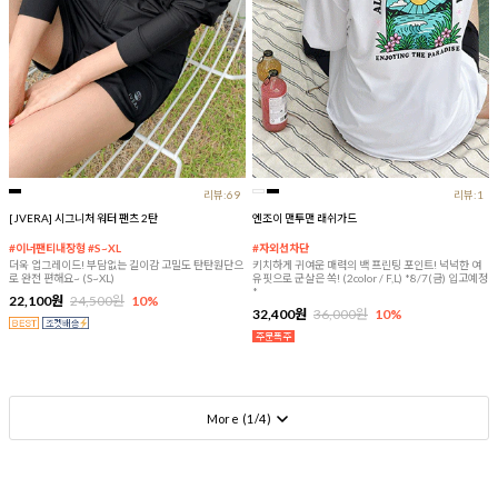
리뷰:69
리뷰:1
[JVERA] 시그니처 워터 팬츠 2탄
엔조이 맨투맨 래쉬가드
#이너팬티내장형 #S~XL
#자외선차단
더욱 업그레이드! 부담없는 길이감 고밀도 탄탄원단으
키치하게 귀여운 매력의 백 프린팅 포인트! 넉넉한 여
로 완전 편해요~ (S~XL)
유핏으로 군살은 쏙! (2color / F,L) *8/7(금) 입고예정
*
22,100원
24,500원
10%
32,400원
36,000원
10%
More (
1
/
4
)