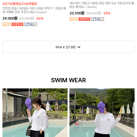
여리여리 가볍고 시원한 원단 여유 있는 착용감이라 활
#인기상품재입고 #요루원단
용도 좋아요~ (4color)
잔잔한 프릴 디테일로 사랑스러움 더하기♡ 데일리룩
과 여행룩 모두 추천드려요! (2color)
23,500원
28,500원
18%
29,000원
39,000원
26%
More (
1
/
18
)
SWIM WEAR