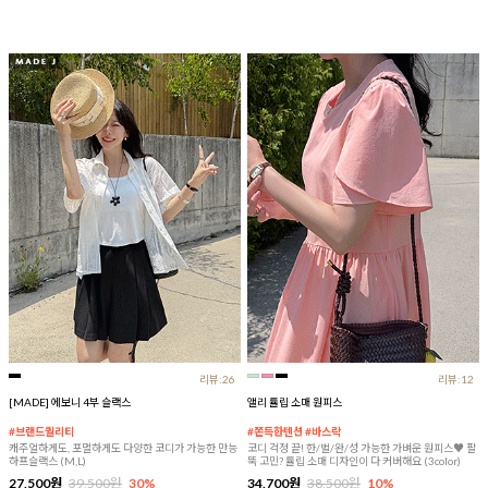
리뷰:26
리뷰:12
[MADE] 에보니 4부 슬랙스
앨리 튤립 소매 원피스
#브랜드퀄리티
#쫀득한텐션 #바스락
캐주얼하게도, 포멀하게도 다양한 코디가 가능한 만능
코디 걱정 끝! 한/벌/완/성 가능한 가벼운 원피스♥ 팔
하프슬랙스 (M,L)
뚝 고민? 튤립 소매 디자인이 다 커버해요 (3color)
27,500원
39,500원
30%
34,700원
38,500원
10%