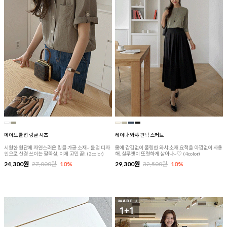
메이브 롤업 링클 셔츠
레이나 와샤 핀턱 스커트
시원한 원단에 자연스러운 링클 가공 소재~ 롤업 디자
몸에 감김없이 쿨링한 와샤 소재 요척을 아낌없이 사용
인으로 신경 쓰이는 팔뚝살, 이제 고민 끝! (2color)
해, 실루엣이 또렷하게 살아나~♡ (4color)
24,300원
27,000원
10%
29,300원
32,500원
10%