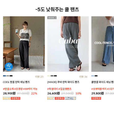
-5도 낮춰주는 쿨 팬츠
리뷰:25
리뷰:36
COOL 텐셀 핀턱 데님 팬츠
[MADE] 쿠바 핀턱 와이드 팬츠
쿨텐셀 와이드 데님 팬
#텐셀소재 #초경량 #88까지 가능
#폭염대비 #얼음땡팬츠
#숏부터롱까지 #3단
28,900원
37,000원
22%
26,600원
29,500원
10%
29,800원
37,0