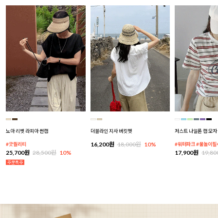
노아 리벳 라피아 썬캡
더블라인 지사 버킷햇
저스트 나일론 캡 모자
16,200원
18,000원
10%
#굿퀄리티
#워터파크 #물놀이필
25,700원
28,500원
10%
17,900원
19,8