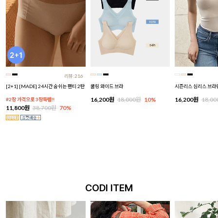
리뷰:216
[2+1] [MADE] 24시간 숨쉬는 팬티 2탄
쿨링 와이드 브라
시즌리스 심리스 브라
16,200원
18,000원
10%
16,200원
18,0
#2장 가격으로 3장득템!!
11,800원
38,700원
70%
CODI ITEM