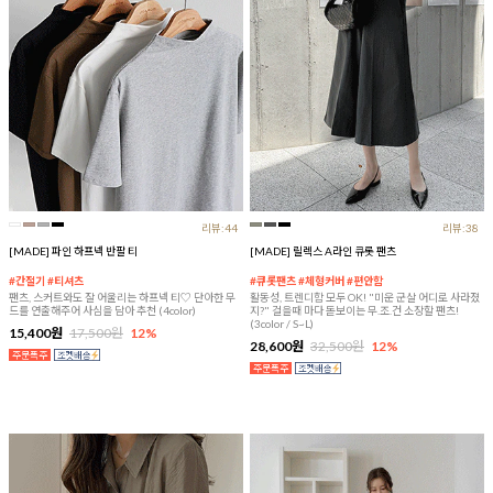
리뷰:44
리뷰:38
[MADE] 파인 하프넥 반팔 티
[MADE] 릴렉스 A라인 큐롯 팬츠
#간절기 #티셔츠
#큐롯팬츠 #체형커버 #편안함
팬츠, 스커트와도 잘 어울리는 하프넥 티♡ 단아한 무
활동성, 트렌디함 모두 OK! "미운 군살 어디로 사라졌
드를 연출해주어 사심을 담아 추천 (4color)
지?" 걸을때 마다 돋보이는 무.조.건 소장할 팬츠!
(3color / S~L)
15,400원
17,500원
12%
28,600원
32,500원
12%