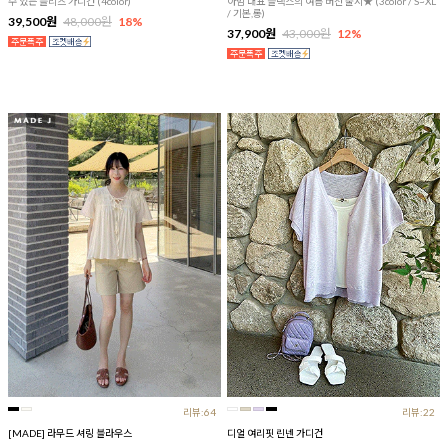
수 있는 플리츠 가디건 (4color)
아맘 대표 슬랙스의 여름 버전 출시★ (3color / S~XL
/ 기본,롱)
39,500원
48,000원
18%
37,900원
43,000원
12%
리뷰:64
리뷰:22
[MADE] 라무드 셔링 블라우스
디얼 여리핏 린넨 가디건