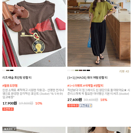
리뷰:43
리츠 태슬 프린팅 반팔 티
[1+1] [MADE] 데이 어텀 반팔 티
#활용도만점
#1+1이벤트 #사계절 #반팔티
린넨 소재로 쾌적하고 시원한 착용감~ 선명한 전사나
작년보다 더 업그레이드 된 원단으로 돌아왔어요★ 시
염으로 완성한 감각적인 포인트 (3color) *8/19(수)
즌리스하게 꼭 필요한 아이템인 기본 티셔츠 (6color)
입고예정*
27,600원
33,600원
18%
17,900원
19,800원
10%