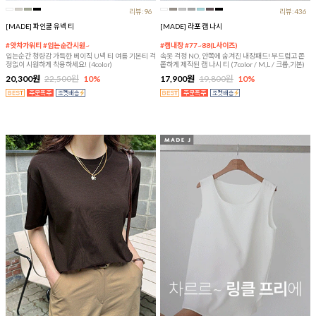
리뷰:96
리뷰:436
[MADE] 파인쿨 유넥 티
[MADE] 라포 캡 나시
#앗차가워티 #입는순간시원~
#캡내장 #77~88(L사이즈)
입는순간 청량감 가득한 베이직 U넥 티 여름 기본티 걱
속옷 걱정 NO, 안쪽에 숨겨진 내장패드! 부드럽고 쫀
정없이 시원하게 착용하세요! (4color)
쫀하게 제작된 캡 나시 티 (7color / M,L / 크롭,기본)
20,300원
22,500원
10%
17,900원
19,800원
10%