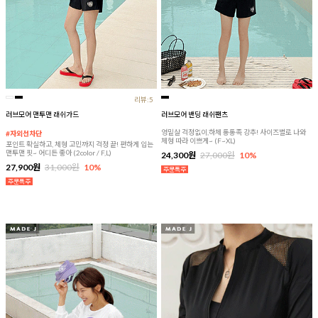
리뷰:5
러브모어 맨투맨 래쉬가드
러브모어 밴딩 래쉬팬츠
엉밑살 걱정없이,하체 통통족 강추! 사이즈별로 나와
#자외선차단
체형 따라 이쁘게~ (F~XL)
포인트 확실하고, 체형 고민까지 걱정 끝! 편하게 입는
맨투맨 핏~ 어디든 좋아 (2color / F,L)
24,300원
27,000원
10%
27,900원
31,000원
10%