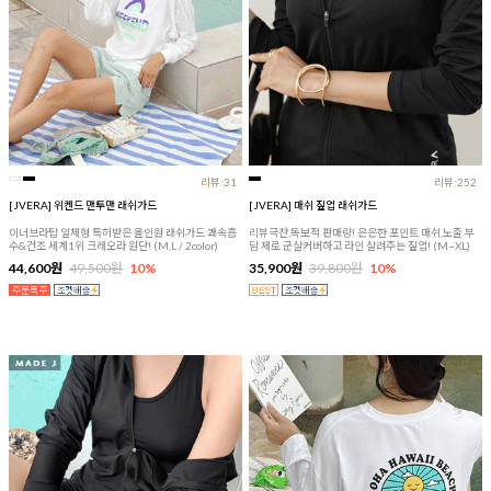
리뷰:31
리뷰:252
[JVERA] 위켄드 맨투맨 래쉬가드
[JVERA] 매쉬 짚업 래쉬가드
이너브라탑 일체형 특허받은 올인원 래쉬가드 쾌속흡
리뷰극찬,독보적 판매량! 은은한 포인트 매쉬,노출 부
수&건조 세계1위 크레오라 원단! (M,L / 2color)
담 제로 군살커버하고 라인 살려주는 짚업! (M~XL)
44,600원
49,500원
10%
35,900원
39,800원
10%