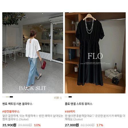
리뷰:1
벤로 백트임 리본 블라우스
플로 텐셀 스트링 원피스
#반전블라우스
#88까지
앞은 깔끔하게, 뒤는 특별하게☆ 반전 매력이 살아있는
한 벌이면 충분하잖아요♡ 은은한 분위기가 매력을 더
썸머 블라우스 (3color)
해줘요 (2color)
35,900원
39,800원
10%
27,000원
32,500원
17%