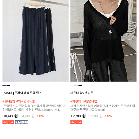
[MADE] 로파이 배색 트랙 팬츠
체르니 딥V넥 니트
#핀터감성 #외국언니느낌
#체형커버 #살안타템
'트랙팬츠'의 편안함을 멋스럽게 풀어냈어요 어딘가
체형은 자연스럽게 커버하면서 분위기는 은은하게 더
힙해보이고 세련미가 담긴 팬츠! (2color / M,L)
해주는 꾸안꾸 니트 (3color)
30,600원
34,000원
10%
17,900원
19,800원
10%