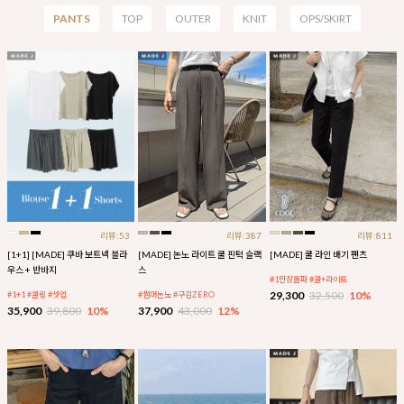
PANTS
TOP
OUTER
KNIT
OPS/SKIRT
리뷰:53
리뷰:387
리뷰:811
[1+1] [MADE] 쿠바 보트넥 블라
[MADE] 논노 라이트 쿨 핀턱 슬랙
[MADE] 쿨 라인 배기 팬츠
우스 + 반바지
스
#1만장돌파 #쿨+라이트
29,300
32,500
10%
#1+1 #쿨링 #셋업
#썸머논노 #구김ZERO
35,900
39,800
10%
37,900
43,000
12%