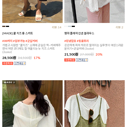
리뷰:14
리뷰:2
[MADE] 쿨 치즈 롱 스커트
엠마 플레어 린넨 블라우스
#88까지 #임부가능 #군살커버
#린넨함유 #링클프리
가볍고 시원한 "쿨치즈" 소재에 군살은 싹~커버해주
은은하게 퍼져 차르르 떨어지는 실루엣이 여성스러운
면서 어떤 코디에도 잘 어울리는 뉴 치즈 스커트
분위기+군살커버 (3color)
(2color)
21,500원
27,000원
20%
28,500원
34,500원
17%