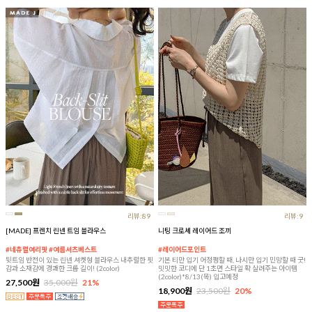
리뷰:89
리뷰:9
[MADE] 프렌치 린넨 트임 블라우스
니팅 크로셰 레이어드 조끼
#네츄럴여리핏 #여름셔츠베스트
#레이어드포인트
뒷트임 반전이 있는 린넨 셔켓형 블라우스 내추럴한 핏
기본 티만 입기 어정쩡할 때, 나시만 입기 민망할 때 굿!
감과 소재감에 경쾌한 크롭 길이! (2color)
밋밋한 코디에 단 1초면 스타일 확 살려주는 아이템
(2color)*8/13(목) 입고예정
27,500원
35,000원
21%
18,900원
23,500원
20%