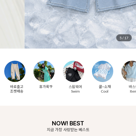
6
/
17
바로출고
휴가룩🌴
스윔웨어
쿨~소재
바스
조켓배송
Swim
Cool
Ite
NOW! BEST
지금 가장 사랑받는 베스트