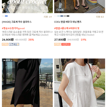
리뷰:19
리뷰:83
[MADE] 크로셰 자수 블라우스
COOL 텐셀 버뮤다 데님 팬츠
#청순 #소장가치good
#텐셀 #쿨소재 #버뮤다 핏
여성스러운 요소들을 가득 담은 크로셰 자수 블라우스!
입는 순간 느껴지는 찰랑찰랑~후들후들 가볍고 유연
조아맘과 사랑스러운 썸머룩 즐겨보세요 (2color)
하고 시원한 터치감의 [텐셀] 데님 (5color)
26,800원
43,000원
38%
27,800원
34,500원
19%