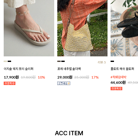
리뷰:5
이지솔 웨지 쪼리 슬리퍼
포레 네추럴 숄더백
플로트 메쉬 블로퍼
17,900원
19,800원
10%
29,000원
35,000원
17%
#착화감대박
44,600원
49,5
ACC ITEM