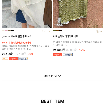
리뷰:106
리뷰:6
[MADE] 케이프 텐셀 후드 셔츠
리프 슬라브 레이어드 니트
한 벌만 입기만 해도 완성! 여성스러운 무드의 레이어
#여름내내 #살안타템 #88까지
드 니트 (3color)
텐셀이 만들어낸 차르르한 결, 과하지 않은 시스루로
입는 순간 분위기 완성 (4color)
25,800원
32,000원
19%
27,500원
39,500원
30%
More (
1
/
9
)
BEST ITEM