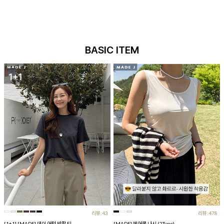
BASIC ITEM
리뷰:43
리뷰:478
[1+1] [MADE] 데이 어텀 반팔 티
[MADE] 에어쿨 나시 (2Type)