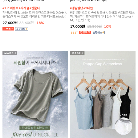
#1+1이벤트 #사계절 #반팔티
#냉감원단 #2타입
작년보다 더 업그레이드 된 원단으로 돌아왔어요★ 시
냉감 원단으로 피부에 닿을때 시원하고 부드러운 텍스
즌리스하게 꼭 필요한 아이템인 기본 티셔츠 (6color)
쳐! 지금부터 한여름까지 이너 필수 아이템 (3color /
M,L / 끈,민소매)
27,600원
33,600원
18%
17,000원
18,800원
10%