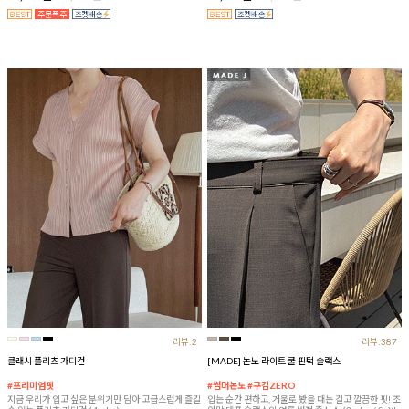
리뷰:2
리뷰:387
클래시 플리츠 가디건
[MADE] 논노 라이트 쿨 핀턱 슬랙스
#프리미엄핏
#썸머논노 #구김ZERO
지금 우리가 입고 싶은 분위기만 담아 고급스럽게 즐길
입는 순간 편하고, 거울로 봤을 때는 길고 깔끔한 핏! 조