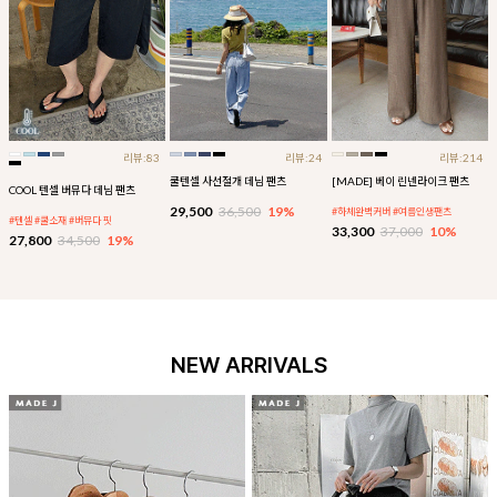
리뷰:83
리뷰:24
리뷰:214
쿨텐셀 사선절개 데님 팬츠
[MADE] 베이 린넨라이크 팬츠
COOL 텐셀 버뮤다 데님 팬츠
29,500
36,500
19%
#하체완벽커버 #여름인생팬츠
#텐셀 #쿨소재 #버뮤다 핏
33,300
37,000
10%
27,800
34,500
19%
NEW ARRIVALS