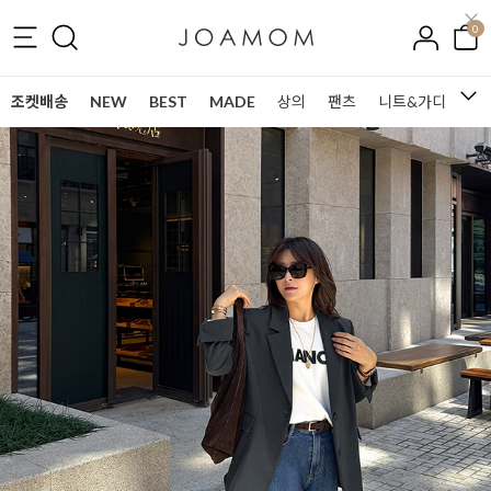
0
조켓배송
NEW
BEST
MADE
상의
팬츠
니트&가디건