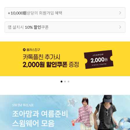
+10,000원
상당의 회원가입 혜택
앱 설치시
10% 할인
쿠폰