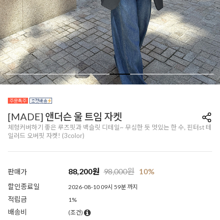
[MADE] 앤더슨 울 트임 자켓
체형커버하기 좋은 루즈핏과 백슬릿 디테일~ 무심한 듯 멋있는 한 수, 핀터st 테
일러드 오버핏 자켓! (3color)
88,200
원
98,000
원
10%
판매가
할인종료일
2026-08-10 09시 59분 까지
적립금
1%
배송비
(조건)