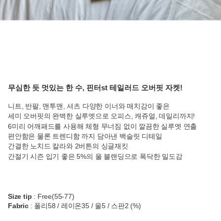
무심한 듯 멋있는 한 수, 핀터st 테일러드 오버핏 자켓!
니트, 반팔, 맨투맨, 셔츠 다양한 이너와 매치감이 좋은
세미 오버핏의 완벽한 실루엣으로
오피스, 캐쥬얼, 데일리까지!
6미리 어깨패드를 사용해 체형 무너짐 없이 깔끔한 실루엣 연출
편안함은 물론 트렌디함 까지 담아낸 백슬릿 디테일
간결한 노치드 칼라와 2버튼의 싱글재킷
간절기 시즌 입기 좋은 5%의 울 블랜딩으로 폭닥한 밀도감
Size tip
: Free(55-77)
Fabric
: 폴리58 / 레이온35 / 울5 / 스판2 (%)