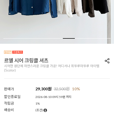
르엘 시어 크링클 셔츠
시어한 원단에 자연스러운 크링클 가공! 어디서나 휘뚜루마뚜루 아이템
(5color)
29,300
원
32,500
원
10%
판매가
할인종료일
2026-08-10 09시 59분 까지
적립금
1%
배송비
(조건)