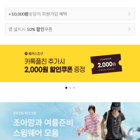
+10,000원
상당의 회원가입 혜택
앱 설치시
10% 할인
쿠폰