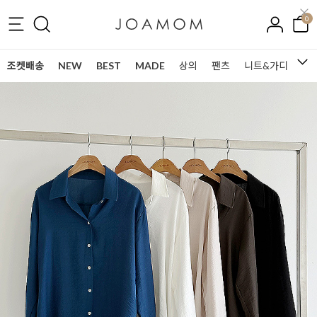
0
조켓배송
NEW
BEST
MADE
상의
팬츠
니트&가디건