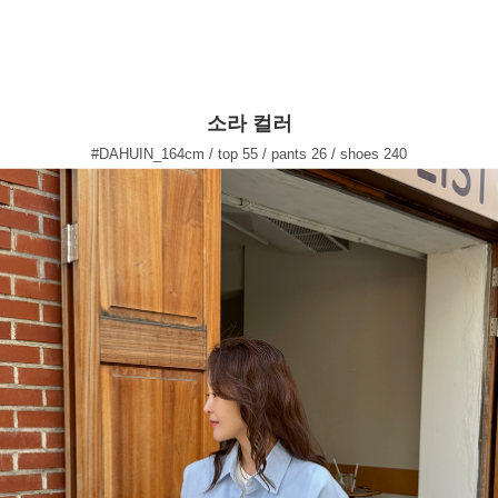
소라 컬러
#DAHUIN_164cm / top 55 / pants 26 / shoes 240