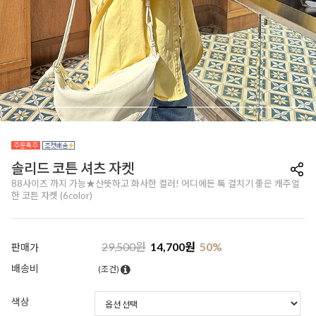
솔리드 코튼 셔츠 자켓
88사이즈 까지 가능★산뜻하고 화사한 컬러! 어디에든 툭 걸치기 좋은 캐주얼
한 코튼 자켓 (6color)
29,500
원
14,700
원
50
%
판매가
배송비
(조건)
색상