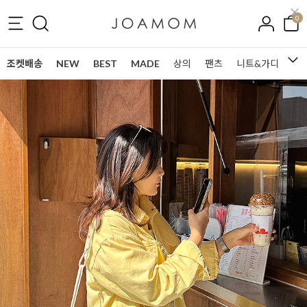
0
조켓배송
NEW
BEST
MADE
상의
팬츠
니트&가디건