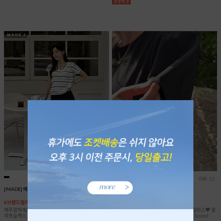
리뷰:26
리뷰:12
[MADE] 에보니 4부 슬랙스
앨리 튤립 소매 원피스
#브랜드퀄리티
#쫀득한텐션 #바스락
캐주얼하게도, 포멀하게도 다양한 코디가 가능한 만능
코디 걱정 끝! 한/벌/완/성 가능한 가벼운 원피스♥ 팔
하프슬랙스 (M,L)
뚝 고민? 튤립 소매 디자인이 다 커버해요 (3color)