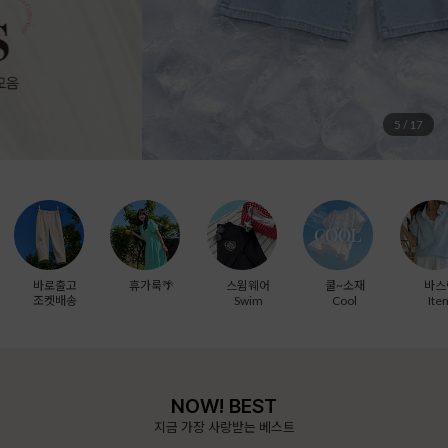
6
/
17
바로출고
휴가룩🌴
스윔웨어
쿨~소재
바스
조켓배송
Swim
Cool
Ite
NOW! BEST
지금 가장 사랑받는 베스트