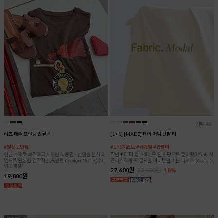
리뷰:45
리츠 태슬 프린팅 반팔 티
[1+1] [MADE] 데이 어텀 반팔 티
#활용도만점
#1+1이벤트 #사계절 #반팔티
린넨 소재로 쾌적하고 시원한 착용감~ 선명한 전사나
작년보다 더 업그레이드 된 원단으로 돌아왔어요★ 시
염으로 완성한 감각적인 포인트 (3color) *8/19(수)
즌리스하게 꼭 필요한 아이템인 기본 티셔츠 (6color)
입고예정*
27,600원
33,600원
18%
19,800원