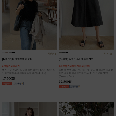
리뷰:44
리뷰:38
[MADE] 파인 하프넥 반팔 티
[MADE] 릴렉스 A라인 큐롯 팬츠
#간절기 #티셔츠
#큐롯팬츠 #체형커버 #편안함
팬츠, 스커트와도 잘 어울리는 하프넥 티♡ 단아한 무
활동성, 트렌디함 모두 OK! "미운 군살 어디로 사라졌
드를 연출해주어 사심을 담아 추천 (4color)
지?" 걸을때 마다 돋보이는 무.조.건 소장할 팬츠!
(3color / S~L)
17,500원
32,500원