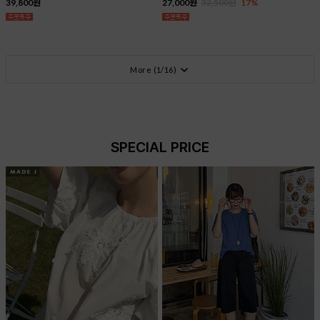
39,800원
27,000원
32,500원
17%
More (
1
/
16
)
SPECIAL PRICE