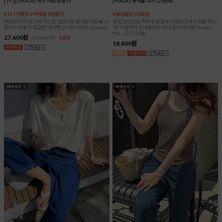
[1+1] [MADE] 데이 어텀 반팔 티
[MADE] 에어쿨 나시 (2Type)
#1+1이벤트 #사계절 #반팔티
#냉감원단 #2타입
작년보다 더 업그레이드 된 원단으로 돌아왔어요★ 시
냉감 원단으로 피부에 닿을때 시원하고 부드러운 텍스
즌리스하게 꼭 필요한 아이템인 기본 티셔츠 (6color)
쳐! 지금부터 한여름까지 이너 필수 아이템 (3color /
M,L / 끈,민소매)
27,600원
33,600원
18%
18,800원