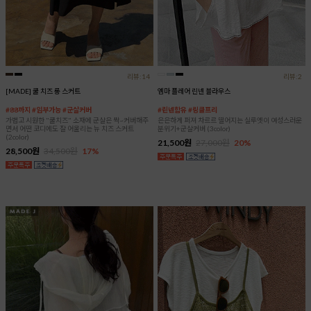
리뷰:14
리뷰:2
[MADE] 쿨 치즈 롱 스커트
엠마 플레어 린넨 블라우스
#88까지 #임부가능 #군살커버
#린넨함유 #링클프리
가볍고 시원한 "쿨치즈" 소재에 군살은 싹~커버해주
은은하게 퍼져 차르르 떨어지는 실루엣이 여성스러운
면서 어떤 코디에도 잘 어울리는 뉴 치즈 스커트
분위기+군살커버 (3color)
(2color)
21,500원
27,000원
20%
28,500원
34,500원
17%