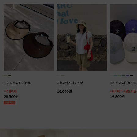
노아 리벳 라피아 썬캡
더블라인 지사 버킷햇
저스트 나일론 캡 모자
18,000원
#굿퀄리티
#워터파크 #물놀이필
28,500원
19,800원