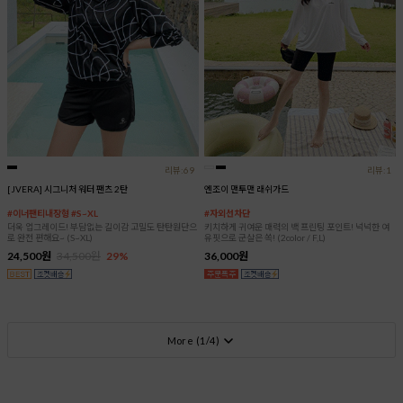
리뷰:69
리뷰:1
[JVERA] 시그니처 워터 팬츠 2탄
엔조이 맨투맨 래쉬가드
#이너팬티내장형 #S~XL
#자외선차단
더욱 업그레이드! 부담없는 길이감 고밀도 탄탄원단으
키치하게 귀여운 매력의 백 프린팅 포인트! 넉넉한 여
로 완전 편해요~ (S~XL)
유핏으로 군살은 쏙! (2color / F,L)
24,500원
34,500원
29%
36,000원
More (
1
/
4
)