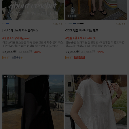
리뷰:19
리뷰:83
[MADE] 크로셰 자수 블라우스
COOL 텐셀 버뮤다 데님 팬츠
#청순 #소장가치good
#텐셀 #쿨소재 #버뮤다 핏
여성스러운 요소들을 가득 담은 크로셰 자수 블라우스!
입는 순간 느껴지는 찰랑찰랑~후들후들 가볍고 유연
조아맘과 사랑스러운 썸머룩 즐겨보세요 (2color)
하고 시원한 터치감의 [텐셀] 데님 (5color)
26,800원
43,000원
38%
27,800원
34,500원
19%