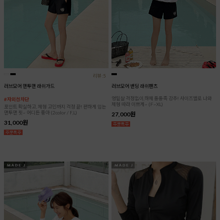
리뷰:5
러브모어 맨투맨 래쉬가드
러브모어 밴딩 래쉬팬츠
엉밑살 걱정없이,하체 통통족 강추! 사이즈별로 나와
#자외선차단
체형 따라 이쁘게~ (F~XL)
포인트 확실하고, 체형 고민까지 걱정 끝! 편하게 입는
맨투맨 핏~ 어디든 좋아 (2color / F,L)
27,000원
31,000원