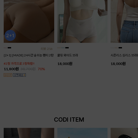
리뷰:216
[2+1] [MADE] 24시간 숨쉬는 팬티 2탄
쿨링 와이드 브라
시즌리스 심리스 브라
18,000원
18,000원
#2장 가격으로 3장득템!!
11,800원
38,700원
70%
CODI ITEM