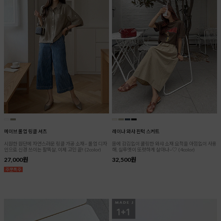
메이브 롤업 링클 셔츠
레이나 와샤 핀턱 스커트
시원한 원단에 자연스러운 링클 가공 소재~ 롤업 디자
몸에 감김없이 쿨링한 와샤 소재 요척을 아낌없이 사용
인으로 신경 쓰이는 팔뚝살, 이제 고민 끝! (2color)
해, 실루엣이 또렷하게 살아나~♡ (4color)
27,000원
32,500원