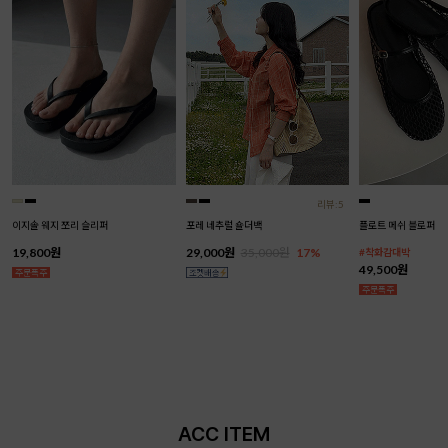
리뷰:5
이지솔 웨지 쪼리 슬리퍼
포레 네추럴 숄더백
플로트 메쉬 블로퍼
19,800원
29,000원
35,000원
17%
#착화감대박
49,500원
ACC ITEM