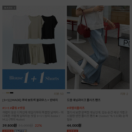
리뷰:53
리뷰:2
[1+1] [MADE] 쿠바 보트넥 블라우스 + 반바지
드웬 데님라이크 플리츠 팬츠
#1+1 #쿨링 #셋업
#마법의플리츠
어렵지 않은 디자인에 데일리부터 특별한 날까지~ 어
멀리서 보면 완벽한 데님인데, 입는 순간 세상 가볍고
디에든 가볍게 입혀지는 셋업 1+1! (상의 3color /
시원한 반전 플리츠 팬츠★ (1color) *8/11(화) 순차
M,L) (하의 4color)
발송
39,800원
51,000원
22%
44,000원