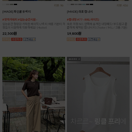
리뷰:96
리뷰:436
[MADE] 파인쿨 유넥 티
[MADE] 라포 캡 나시
#앗차가워티 #입는순간시원~
#캡내장 #77~88(L사이즈)
입는순간 청량감 가득한 베이직 U넥 티 여름 기본티 걱
속옷 걱정 NO, 안쪽에 숨겨진 내장패드! 부드럽고 쫀
정없이 시원하게 착용하세요! (4color)
쫀하게 제작된 캡 나시 티 (7color / M,L / 크롭,기본)
22,500원
19,800원