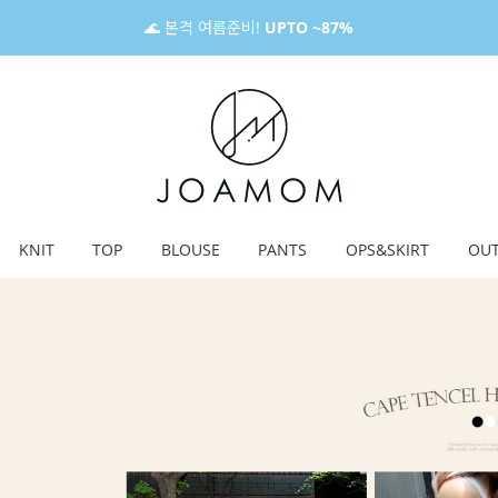
🌊 본격 여름준비!
UPTO ~87%
KNIT
TOP
BLOUSE
PANTS
OPS&SKIRT
OU