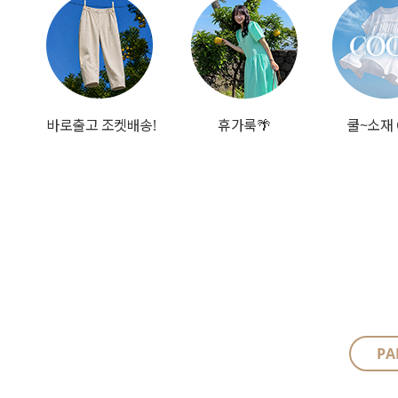
바로출고 조켓배송!
휴가룩🌴
쿨~소재 
PA