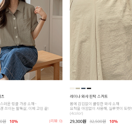
셔츠
레이나 와샤 핀턱 스커트
스러운 링클 가공 소재~
몸에 감김없이 쿨링한 와샤 소재
 쓰이는 팔뚝살, 이제 고민 끝!
요척을 아낌없이 사용해, 실루엣이 또렷
(4color)
(리뷰: 0)
00
원
10%
29,300
원
32,500
원
10%