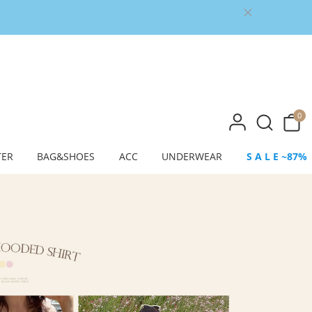
0
TER
BAG&SHOES
ACC
UNDERWEAR
S A L E ~87%