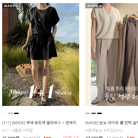
[1+1] [MADE] 쿠바 보트넥 블라우스 + 반바지
[MADE] 논노 라이트 쿨 핀턱 
#1+1 #쿨링 #셋업
#썸머논노 #구김ZERO
(리뷰: 53)