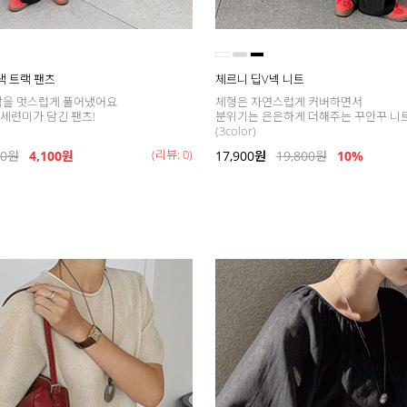
배색 트랙 팬츠
체르니 딥V넥 니트
함을 멋스럽게 풀어냈어요
체형은 자연스럽게 커버하면서
세련미가 담긴 팬츠!
분위기는 은은하게 더해주는 꾸안꾸 니
(3color)
(리뷰: 0)
00
원
4,100원
17,900
원
19,800
원
10%