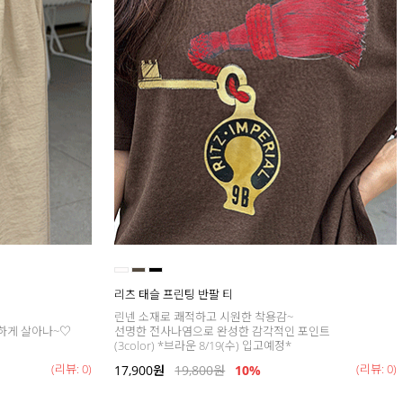
리츠 태슬 프린팅 반팔 티
린넨 소재로 쾌적하고 시원한 착용감~
하게 살아나~♡
선명한 전사나염으로 완성한 감각적인 포인트
(3color) *브라운 8/19(수) 입고예정*
(리뷰: 0)
(리뷰: 0)
17,900
원
19,800
원
10%