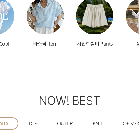
Cool
바스락 Item
시원한썸머 Pants
NOW! BEST
NTS
TOP
OUTER
KNIT
OPS/SK