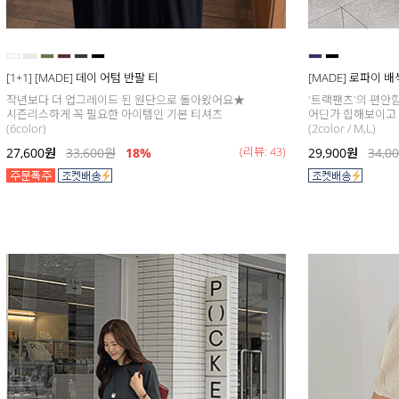
[1+1] [MADE] 데이 어텀 반팔 티
[MADE] 로파이 
작년보다 더 업그레이드 된 원단으로 돌아왔어요★
'트랙팬츠'의 편안
시즌리스하게 꼭 필요한 아이템인 기본 티셔츠
어딘가 힙해보이고 
(6color)
(2color / M,L)
(리뷰: 43)
27,600
원
33,600
원
18
%
29,900
원
34,0