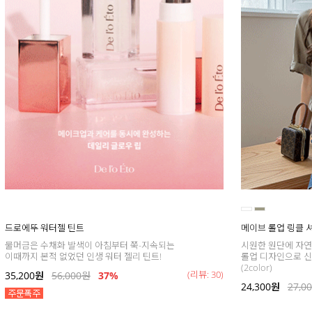
드로에뚜 워터젤 틴트
메이브 롤업 링클 
물머금은 수채화 발색이 아침부터 쭉-지속되는
시원한 원단에 자연
이때까지 본적 없었던 인생 워터 젤리 틴트!
롤업 디자인으로 신경
(2color)
(리뷰: 30)
35,200
원
56,000
원
37
%
24,300
원
27,0