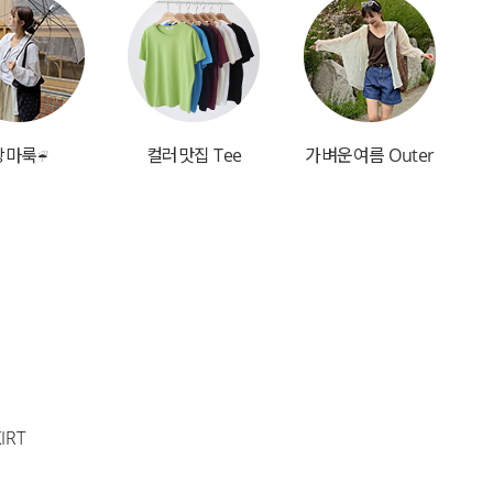
장마룩☔
컬러맛집 Tee
가벼운여름 Outer
IRT