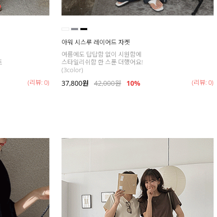
아워 시스루 레이어드 자켓
여름에도 답답함 없이 시원함에
트
스타일리쉬함 한 스푼 더했어요!
(3color)
(리뷰: 0)
(리뷰: 0)
37,800
원
42,000
원
10%