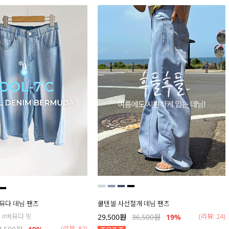
버뮤다 데님 팬츠
쿨텐셀 사선절개 데님 팬츠
 #버뮤다 핏
(리뷰: 24)
29,500
원
36,500
원
19
%
(리뷰: 82)