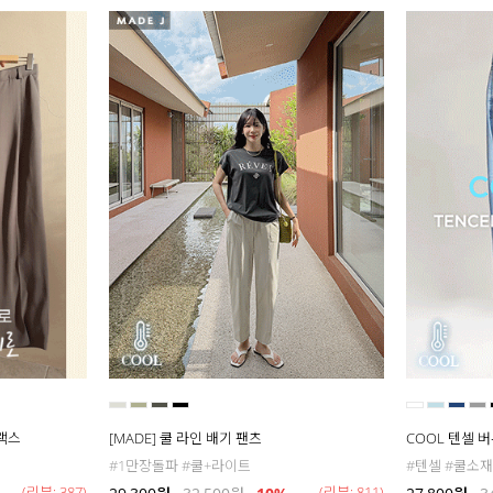
슬랙스
[MADE] 쿨 라인 배기 팬츠
COOL 텐셀 
#1만장돌파 #쿨+라이트
#텐셀 #쿨소재
(리뷰: 387)
(리뷰: 811)