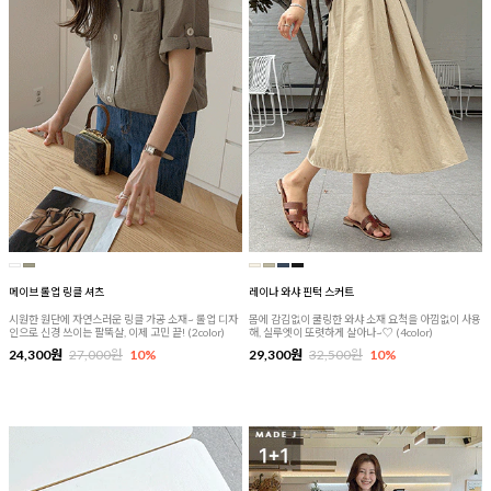
메이브 롤업 링클 셔츠
레이나 와샤 핀턱 스커트
시원한 원단에 자연스러운 링클 가공 소재~ 롤업 디자
몸에 감김없이 쿨링한 와샤 소재 요척을 아낌없이 사용
인으로 신경 쓰이는 팔뚝살, 이제 고민 끝! (2color)
해, 실루엣이 또렷하게 살아나~♡ (4color)
24,300원
27,000원
10%
29,300원
32,500원
10%