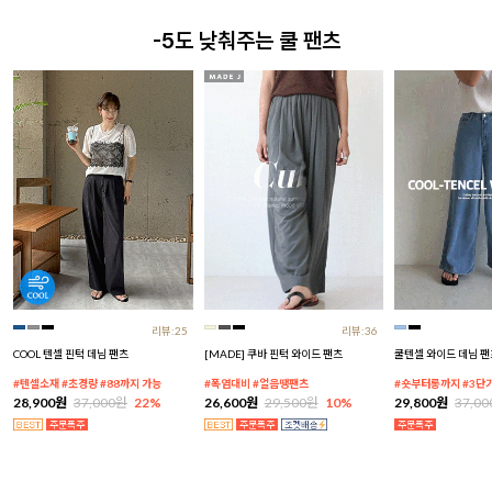
-5도 낮춰주는 쿨 팬츠
리뷰:25
리뷰:36
COOL 텐셀 핀턱 데님 팬츠
[MADE] 쿠바 핀턱 와이드 팬츠
쿨텐셀 와이드 데님 팬
#텐셀소재 #초경량 #88까지 가능
#폭염대비 #얼음땡팬츠
#숏부터롱까지 #3단
28,900원
37,000원
22%
26,600원
29,500원
10%
29,800원
37,0