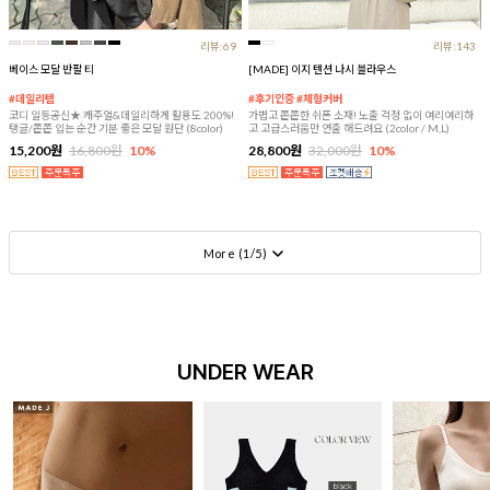
리뷰:69
리뷰:143
베이스 모달 반팔 티
[MADE] 이지 텐션 나시 블라우스
#데일리템
#후기인증 #체형커버
코디 일등공신★ 캐주얼&데일리하게 활용도 200%!
가볍고 쫀쫀한 쉬폰 소재! 노출 걱정 없이 여리여리하
탱글/쫀쫀 입는 순간 기분 좋은 모달 원단 (8color)
고 고급스러움만 연출 해드려요 (2color / M,L)
15,200원
16,800원
10%
28,800원
32,000원
10%
More (
1
/
5
)
UNDER WEAR