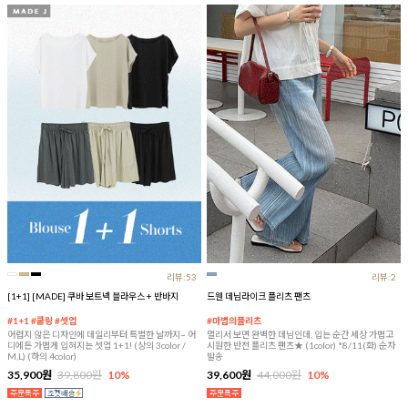
리뷰:53
리뷰:2
[1+1] [MADE] 쿠바 보트넥 블라우스 + 반바지
드웬 데님라이크 플리츠 팬츠
#1+1 #쿨링 #셋업
#마법의플리츠
어렵지 않은 디자인에 데일리부터 특별한 날까지~ 어
멀리서 보면 완벽한 데님인데, 입는 순간 세상 가볍고
디에든 가볍게 입혀지는 셋업 1+1! (상의 3color /
시원한 반전 플리츠 팬츠★ (1color) *8/11(화) 순차
M,L) (하의 4color)
발송
35,900원
39,800원
10%
39,600원
44,000원
10%