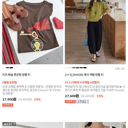
리뷰:43
리츠 태슬 프린팅 반팔 티
[1+1] [MADE] 데이 어텀 반팔 티
#활용도만점
#1+1이벤트 #사계절 #반팔티
린넨 소재로 쾌적하고 시원한 착용감~ 선명한 전사나
작년보다 더 업그레이드 된 원단으로 돌아왔어요★ 시
염으로 완성한 감각적인 포인트 (3color) *8/19(수)
즌리스하게 꼭 필요한 아이템인 기본 티셔츠 (6color)
입고예정*
27,600원
33,600원
18%
17,900원
19,800원
10%