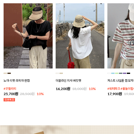
노아 리벳 라피아 썬캡
더블라인 지사 버킷햇
저스트 나일론 캡 모자
16,200원
18,000원
10%
#굿퀄리티
#워터파크 #물놀이필
25,700원
28,500원
10%
17,900원
19,8