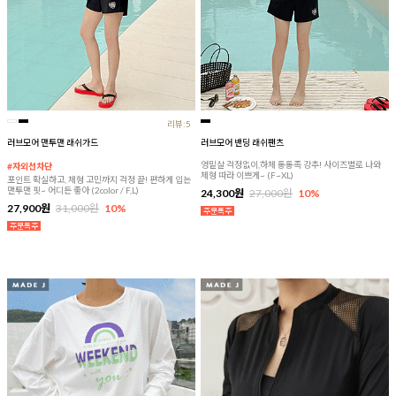
리뷰:5
러브모어 맨투맨 래쉬가드
러브모어 밴딩 래쉬팬츠
엉밑살 걱정없이,하체 통통족 강추! 사이즈별로 나와
#자외선차단
체형 따라 이쁘게~ (F~XL)
포인트 확실하고, 체형 고민까지 걱정 끝! 편하게 입는
맨투맨 핏~ 어디든 좋아 (2color / F,L)
24,300원
27,000원
10%
27,900원
31,000원
10%