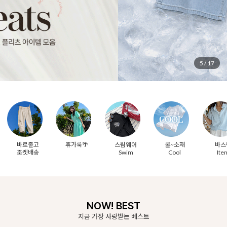
6
/
17
바로출고
휴가룩🌴
스윔웨어
쿨~소재
바스
조켓배송
Swim
Cool
Ite
NOW! BEST
지금 가장 사랑받는 베스트