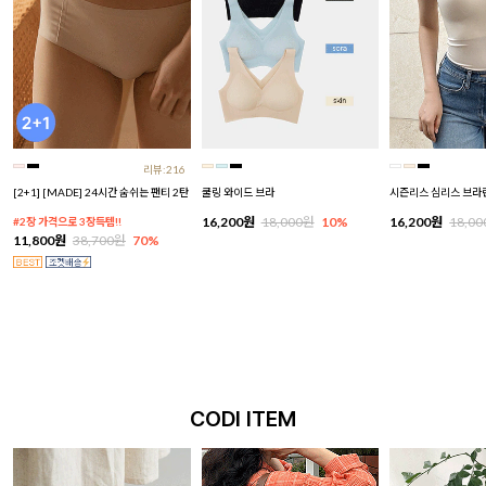
리뷰:216
[2+1] [MADE] 24시간 숨쉬는 팬티 2탄
쿨링 와이드 브라
시즌리스 심리스 브라
16,200원
18,000원
10%
16,200원
18,0
#2장 가격으로 3장득템!!
11,800원
38,700원
70%
CODI ITEM