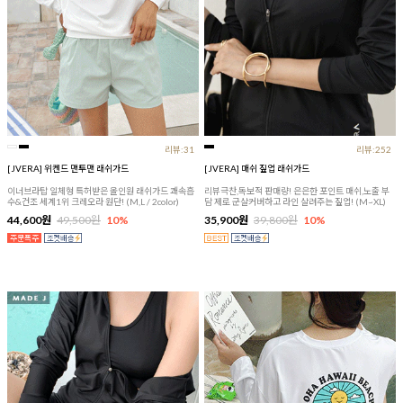
리뷰:31
리뷰:252
[JVERA] 위켄드 맨투맨 래쉬가드
[JVERA] 매쉬 짚업 래쉬가드
이너브라탑 일체형 특허받은 올인원 래쉬가드 쾌속흡
리뷰극찬,독보적 판매량! 은은한 포인트 매쉬,노출 부
수&건조 세계1위 크레오라 원단! (M,L / 2color)
담 제로 군살커버하고 라인 살려주는 짚업! (M~XL)
44,600원
49,500원
10%
35,900원
39,800원
10%