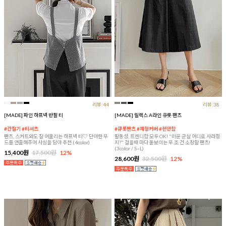
리뷰:44
리뷰:38
[MADE] 파인 하프넥 반팔 티
[MADE] 릴렉스 A라인 큐롯 팬츠
#간절기 #티셔츠
#큐롯팬츠 #체형커버 #편안함
팬츠, 스커트와도 잘 어울리는 하프넥 티♡ 단아한 무
활동성, 트렌디함 모두 OK! "미운 군살 어디로 사라졌
드를 연출해주어 사심을 담아 추천 (4color)
지?" 걸을때 마다 돋보이는 무.조.건 소장할 팬츠!
(3color / S~L)
15,400원
17,500원
12%
28,600원
32,500원
12%