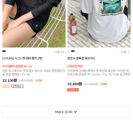
리뷰:69
리뷰:1
[JVERA] 시그니처 워터 팬츠 2탄
엔조이 맨투맨 래쉬가드
#이너팬티내장형 #S~XL
#자외선차단
더욱 업그레이드! 부담없는 길이감 고밀도 탄탄원단으
키치하게 귀여운 매력의 백 프린팅 포인트! 넉넉한 여
로 완전 편해요~ (S~XL)
유핏으로 군살은 쏙! (2color / F,L) *8/7(금) 입고예정
*
22,100원
24,500원
10%
32,400원
36,000원
10%
More (
1
/
4
)