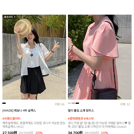
리뷰:26
리뷰:12
[MADE] 에보니 4부 슬랙스
앨리 튤립 소매 원피스
#브랜드퀄리티
#쫀득한텐션 #바스락
캐주얼하게도, 포멀하게도 다양한 코디가 가능한 만능
코디 걱정 끝! 한/벌/완/성 가능한 가벼운 원피스♥ 팔
하프슬랙스 (M,L)
뚝 고민? 튤립 소매 디자인이 다 커버해요 (3color)
27,500원
39,500원
30%
34,700원
38,500원
10%