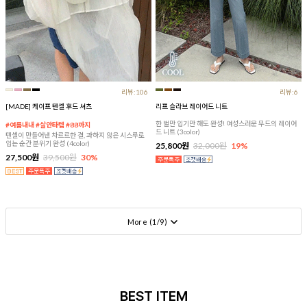
리뷰:106
리뷰:6
[MADE] 케이프 텐셀 후드 셔츠
리프 슬라브 레이어드 니트
한 벌만 입기만 해도 완성! 여성스러운 무드의 레이어
#여름내내 #살안타템 #88까지
드 니트 (3color)
텐셀이 만들어낸 차르르한 결, 과하지 않은 시스루로
입는 순간 분위기 완성 (4color)
25,800원
32,000원
19%
27,500원
39,500원
30%
More (
1
/
9
)
BEST ITEM