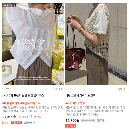
리뷰:89
리뷰:9
[MADE] 프렌치 린넨 트임 블라우스
니팅 크로셰 레이어드 조끼
#네츄럴여리핏 #여름셔츠베스트
#레이어드포인트
뒷트임 반전이 있는 린넨 셔켓형 블라우스 내추럴한 핏
기본 티만 입기 어정쩡할 때, 나시만 입기 민망할 때 굿!
감과 소재감에 경쾌한 크롭 길이! (2color)
밋밋한 코디에 단 1초면 스타일 확 살려주는 아이템
(2color)*8/13(목) 입고예정
27,500원
35,000원
21%
18,900원
23,500원
20%