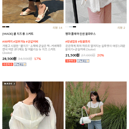
리뷰:14
리뷰:2
[MADE] 쿨 치즈 롱 스커트
엠마 플레어 린넨 블라우스
#88까지 #임부가능 #군살커버
#린넨함유 #링클프리
가볍고 시원한 "쿨치즈" 소재에 군살은 싹~커버해주
은은하게 퍼져 차르르 떨어지는 실루엣이 여성스러운
면서 어떤 코디에도 잘 어울리는 뉴 치즈 스커트
분위기+군살커버 (3color)
(2color)
21,500원
27,000원
20%
28,500원
34,500원
17%