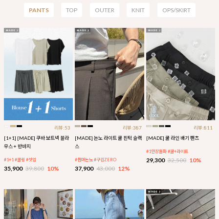
PANTS
TOP
OUTER
KNIT
OPS/SKIRT
리뷰:53
리뷰:387
리뷰:811
[1+1] [MADE] 쿠바 보트넥 블라
[MADE] 논노 라이트 쿨 핀턱 슬랙
[MADE] 쿨 라인 배기 팬츠
우스 + 반바지
스
#1만장돌파 #쿨+라이트
29,300
32,500
10%
#1+1 #쿨링 #셋업
#썸머논노 #구김ZERO
35,900
39,800
10%
37,900
43,000
12%