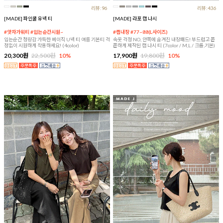
리뷰:96
리뷰:436
[MADE] 파인쿨 유넥 티
[MADE] 라포 캡 나시
#앗차가워티 #입는순간시원~
#캡내장 #77~88(L사이즈)
입는순간 청량감 가득한 베이직 U넥 티 여름 기본티 걱
속옷 걱정 NO, 안쪽에 숨겨진 내장패드! 부드럽고 쫀
정없이 시원하게 착용하세요! (4color)
쫀하게 제작된 캡 나시 티 (7color / M,L / 크롭,기본)
20,300원
22,500원
10%
17,900원
19,800원
10%