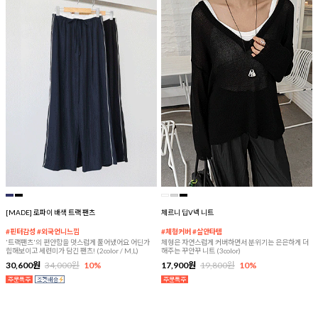
[MADE] 로파이 배색 트랙 팬츠
체르니 딥V넥 니트
#핀터감성 #외국언니느낌
#체형커버 #살안타템
'트랙팬츠'의 편안함을 멋스럽게 풀어냈어요 어딘가
체형은 자연스럽게 커버하면서 분위기는 은은하게 더
힙해보이고 세련미가 담긴 팬츠! (2color / M,L)
해주는 꾸안꾸 니트 (3color)
30,600원
34,000원
10%
17,900원
19,800원
10%