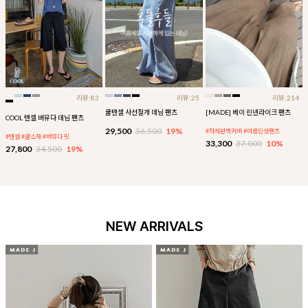
리뷰:83
리뷰:25
리뷰:214
쿨텐셀 사선절개 데님 팬츠
[MADE] 베이 린넨라이크 팬츠
COOL 텐셀 버뮤다 데님 팬츠
29,500
36,500
19%
#하체완벽커버 #여름인생팬츠
#텐셀 #쿨소재 #버뮤다 핏
33,300
37,000
10%
27,800
34,500
19%
NEW ARRIVALS