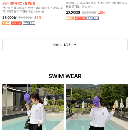
여리여리 가볍고 시원한 원단 여유 있는 착용감이라 활
#인기상품재입고 #요루원단
용도 좋아요~ (4color)
잔잔한 프릴 디테일로 사랑스러움 더하기♡ 데일리룩
과 여행룩 모두 추천드려요! (2color)
23,500원
28,500원
18%
29,000원
39,000원
26%
More (
1
/
18
)
SWIM WEAR