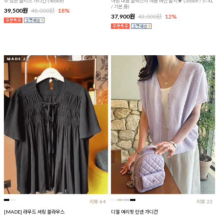
수 있는 플리츠 가디건 (4color)
아맘 대표 슬랙스의 여름 버전 출시★ (3color / S~XL
/ 기본,롱)
39,500원
48,000원
18%
37,900원
43,000원
12%
리뷰:64
리뷰:22
[MADE] 라무드 셔링 블라우스
디얼 여리핏 린넨 가디건