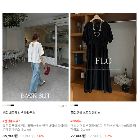
리뷰:1
벤로 백트임 리본 블라우스
플로 텐셀 스트링 원피스
#반전블라우스
#88까지
앞은 깔끔하게, 뒤는 특별하게☆ 반전 매력이 살아있는
한 벌이면 충분하잖아요♡ 은은한 분위기가 매력을 더
썸머 블라우스 (3color)
해줘요 (2color)
35,900원
39,800원
10%
27,000원
32,500원
17%