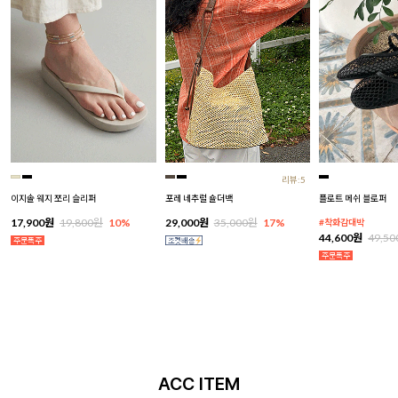
리뷰:5
이지솔 웨지 쪼리 슬리퍼
포레 네추럴 숄더백
플로트 메쉬 블로퍼
17,900원
19,800원
10%
29,000원
35,000원
17%
#착화감대박
44,600원
49,5
ACC ITEM