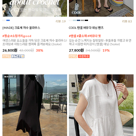
리뷰:19
리뷰:83
[MADE] 크로셰 자수 블라우스
COOL 텐셀 버뮤다 데님 팬츠
#청순 #소장가치good
#텐셀 #쿨소재 #버뮤다 핏
여성스러운 요소들을 가득 담은 크로셰 자수 블라우스!
입는 순간 느껴지는 찰랑찰랑~후들후들 가볍고 유연
조아맘과 사랑스러운 썸머룩 즐겨보세요 (2color)
하고 시원한 터치감의 [텐셀] 데님 (5color)
26,800원
43,000원
38%
27,800원
34,500원
19%