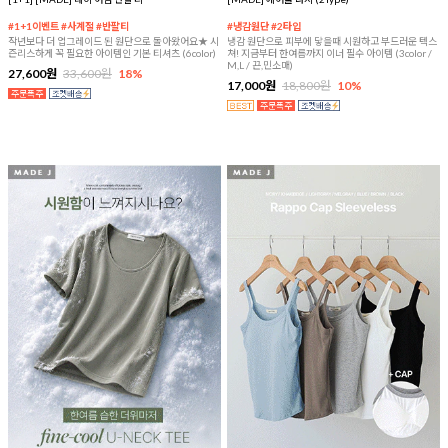
#1+1이벤트 #사계절 #반팔티
#냉감원단 #2타입
작년보다 더 업그레이드 된 원단으로 돌아왔어요★ 시
냉감 원단으로 피부에 닿을때 시원하고 부드러운 텍스
즌리스하게 꼭 필요한 아이템인 기본 티셔츠 (6color)
쳐! 지금부터 한여름까지 이너 필수 아이템 (3color /
M,L / 끈,민소매)
27,600원
33,600원
18%
17,000원
18,800원
10%