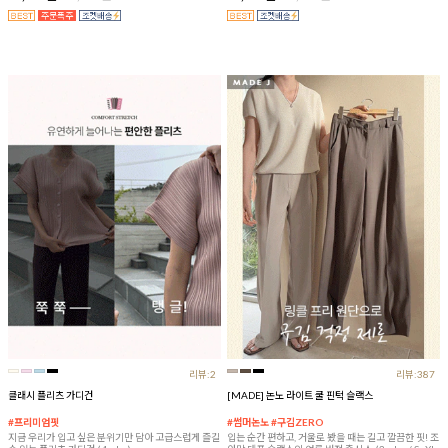
리뷰:2
리뷰:387
클래시 플리츠 가디건
[MADE] 논노 라이트 쿨 핀턱 슬랙스
#프리미엄핏
#썸머논노 #구김ZERO
지금 우리가 입고 싶은 분위기만 담아 고급스럽게 즐길
입는 순간 편하고, 거울로 봤을 때는 길고 깔끔한 핏! 조