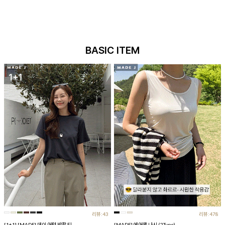
BASIC ITEM
리뷰:43
리뷰:478
[1+1] [MADE] 데이 어텀 반팔 티
[MADE] 에어쿨 나시 (2Type)