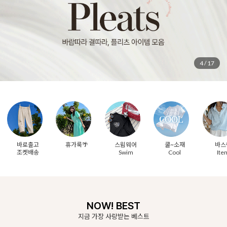
5
/
17
바로출고
휴가룩🌴
스윔웨어
쿨~소재
바스
조켓배송
Swim
Cool
Ite
NOW! BEST
지금 가장 사랑받는 베스트