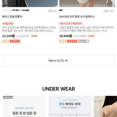
리뷰:69
리뷰:143
베이스 모달 반팔 티
[MADE] 이지 텐션 나시 블라우스
#데일리템
#후기인증 #체형커버
코디 일등공신★ 캐주얼&데일리하게 활용도 200%!
가볍고 쫀쫀한 쉬폰 소재! 노출 걱정 없이 여리여리하
탱글/쫀쫀 입는 순간 기분 좋은 모달 원단 (8color)
고 고급스러움만 연출 해드려요 (2color / M,L)
15,200원
16,800원
10%
28,800원
32,000원
10%
More (
1
/
5
)
UNDER WEAR