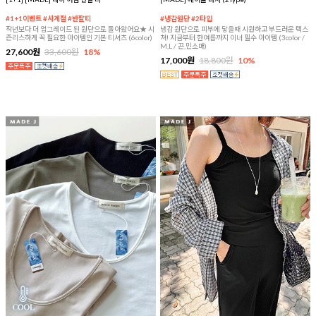
#1+1이벤트 #사계절 #반팔티
#냉감원단 #2타입
작년보다 더 업그레이드 된 원단으로 돌아왔어요★ 시
냉감 원단으로 피부에 닿을때 시원하고 부드러운 텍스
즌리스하게 꼭 필요한 아이템인 기본 티셔츠 (6color)
쳐! 지금부터 한여름까지 이너 필수 아이템 (3color /
M,L / 끈,민소매)
27,600원
33,600원
18%
17,000원
18,800원
10%