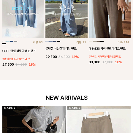
리뷰:83
리뷰:25
리뷰:214
쿨텐셀 사선절개 데님 팬츠
[MADE] 베이 린넨라이크 팬츠
COOL 텐셀 버뮤다 데님 팬츠
29,500
36,500
19%
#하체완벽커버 #여름인생팬츠
#텐셀 #쿨소재 #버뮤다 핏
33,300
37,000
10%
27,800
34,500
19%
NEW ARRIVALS