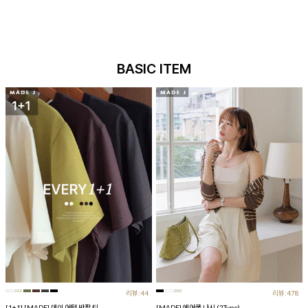
BASIC ITEM
리뷰:44
리뷰:478
[1+1] [MADE] 데이 어텀 반팔 티
[MADE] 에어쿨 나시 (2Type)