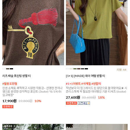
리뷰:44
리츠 태슬 프린팅 반팔 티
[1+1] [MADE] 데이 어텀 반팔 티
#활용도만점
#1+1이벤트 #사계절 #반팔티
린넨 소재로 쾌적하고 시원한 착용감~ 선명한 전사나
작년보다 더 업그레이드 된 원단으로 돌아왔어요★ 시
염으로 완성한 감각적인 포인트 (3color) *8/19(수)
즌리스하게 꼭 필요한 아이템인 기본 티셔츠 (6color)
입고예정*
27,600원
33,600원
18%
17,900원
19,800원
10%