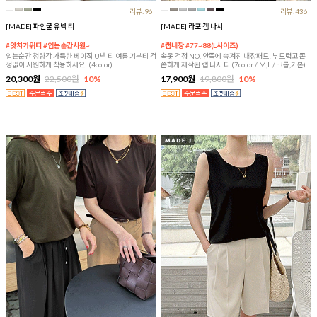
리뷰:96
리뷰:436
[MADE] 파인쿨 유넥 티
[MADE] 라포 캡 나시
#앗차가워티 #입는순간시원~
#캡내장 #77~88(L사이즈)
입는순간 청량감 가득한 베이직 U넥 티 여름 기본티 걱
속옷 걱정 NO, 안쪽에 숨겨진 내장패드! 부드럽고 쫀
정없이 시원하게 착용하세요! (4color)
쫀하게 제작된 캡 나시 티 (7color / M,L / 크롭,기본)
20,300원
22,500원
10%
17,900원
19,800원
10%