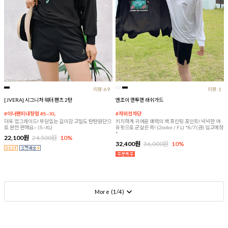
리뷰:69
리뷰:1
[JVERA] 시그니처 워터 팬츠 2탄
엔조이 맨투맨 래쉬가드
#이너팬티내장형 #S~XL
#자외선차단
더욱 업그레이드! 부담없는 길이감 고밀도 탄탄원단으
키치하게 귀여운 매력의 백 프린팅 포인트! 넉넉한 여
로 완전 편해요~ (S~XL)
유핏으로 군살은 쏙! (2color / F,L) *8/7(금) 입고예정
*
22,100원
24,500원
10%
32,400원
36,000원
10%
More (
1
/
4
)