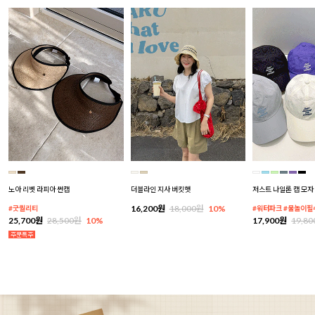
노아 리벳 라피아 썬캡
더블라인 지사 버킷햇
저스트 나일론 캡 모자
16,200원
18,000원
10%
#굿퀄리티
#워터파크 #물놀이필
25,700원
28,500원
10%
17,900원
19,8