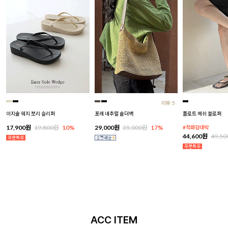
리뷰:5
이지솔 웨지 쪼리 슬리퍼
포레 네추럴 숄더백
플로트 메쉬 블로퍼
17,900원
19,800원
10%
29,000원
35,000원
17%
#착화감대박
44,600원
49,5
ACC ITEM