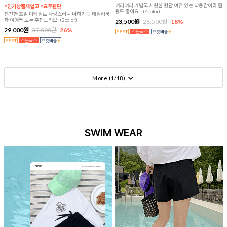
여리여리 가볍고 시원한 원단 여유 있는 착용감이라 활
#인기상품재입고 #요루원단
용도 좋아요~ (4color)
잔잔한 프릴 디테일로 사랑스러움 더하기♡ 데일리룩
과 여행룩 모두 추천드려요! (2color)
23,500원
28,500원
18%
29,000원
39,000원
26%
More (
1
/
18
)
SWIM WEAR