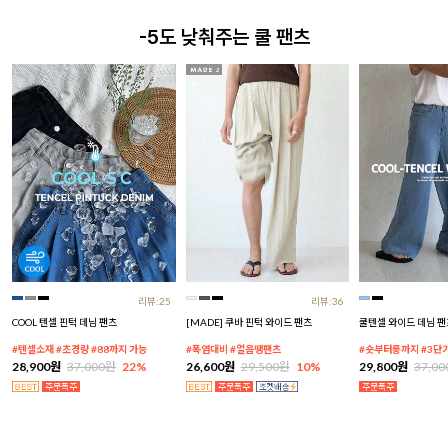
-5도 낮춰주는 쿨 팬츠
리뷰:25
리뷰:36
COOL 텐셀 핀턱 데님 팬츠
[MADE] 쿠바 핀턱 와이드 팬츠
쿨텐셀 와이드 데님 팬
#텐셀소재 #초경량 #88까지 가능
#폭염대비 #얼음땡팬츠
#숏부터롱까지 #3단
28,900원
37,000원
22%
26,600원
29,500원
10%
29,800원
37,0