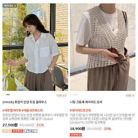
리뷰:89
리뷰:9
[MADE] 프렌치 린넨 트임 블라우스
니팅 크로셰 레이어드 조끼
#네츄럴여리핏 #여름셔츠베스트
#레이어드포인트
뒷트임 반전이 있는 린넨 셔켓형 블라우스 내추럴한 핏
기본 티만 입기 어정쩡할 때, 나시만 입기 민망할 때 굿!
감과 소재감에 경쾌한 크롭 길이! (2color)
밋밋한 코디에 단 1초면 스타일 확 살려주는 아이템
(2color)*8/13(목) 입고예정
27,500원
35,000원
21%
18,900원
23,500원
20%