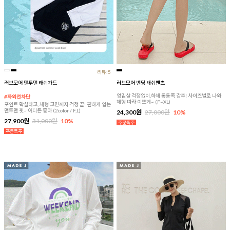
리뷰:5
러브모어 맨투맨 래쉬가드
러브모어 밴딩 래쉬팬츠
엉밑살 걱정없이,하체 통통족 강추! 사이즈별로 나와
#자외선차단
체형 따라 이쁘게~ (F~XL)
포인트 확실하고, 체형 고민까지 걱정 끝! 편하게 입는
맨투맨 핏~ 어디든 좋아 (2color / F,L)
24,300원
27,000원
10%
27,900원
31,000원
10%