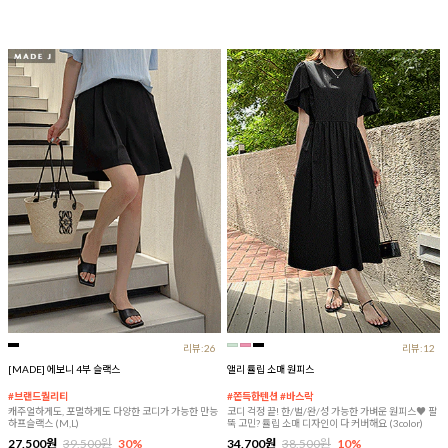
리뷰:26
리뷰:12
[MADE] 에보니 4부 슬랙스
앨리 튤립 소매 원피스
#브랜드퀄리티
#쫀득한텐션 #바스락
캐주얼하게도, 포멀하게도 다양한 코디가 가능한 만능
코디 걱정 끝! 한/벌/완/성 가능한 가벼운 원피스♥ 팔
하프슬랙스 (M,L)
뚝 고민? 튤립 소매 디자인이 다 커버해요 (3color)
27,500원
39,500원
30%
34,700원
38,500원
10%