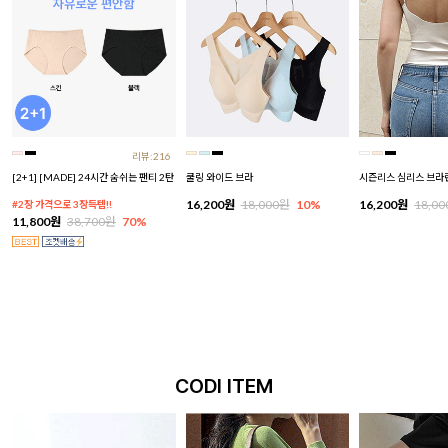
리뷰:216
[2+1] [MADE] 24시간 숨쉬는 팬티 2탄
쿨링 와이드 브라
시즌리스 심리스 브라
16,200원
18,000원
10%
16,200원
18,0
#2장 가격으로 3장득템!!
11,800원
38,700원
70%
CODI ITEM