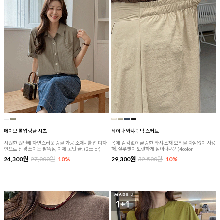
메이브 롤업 링클 셔츠
레이나 와샤 핀턱 스커트
시원한 원단에 자연스러운 링클 가공 소재~ 롤업 디자
몸에 감김없이 쿨링한 와샤 소재 요척을 아낌없이 사용
인으로 신경 쓰이는 팔뚝살, 이제 고민 끝! (2color)
해, 실루엣이 또렷하게 살아나~♡ (4color)
24,300원
27,000원
10%
29,300원
32,500원
10%