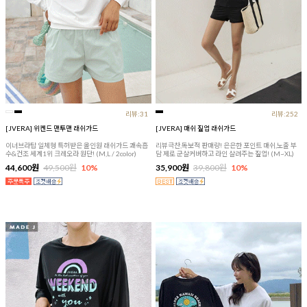
리뷰:31
리뷰:252
[JVERA] 위켄드 맨투맨 래쉬가드
[JVERA] 매쉬 짚업 래쉬가드
이너브라탑 일체형 특허받은 올인원 래쉬가드 쾌속흡
리뷰극찬,독보적 판매량! 은은한 포인트 매쉬,노출 부
수&건조 세계1위 크레오라 원단! (M,L / 2color)
담 제로 군살커버하고 라인 살려주는 짚업! (M~XL)
44,600원
49,500원
10%
35,900원
39,800원
10%