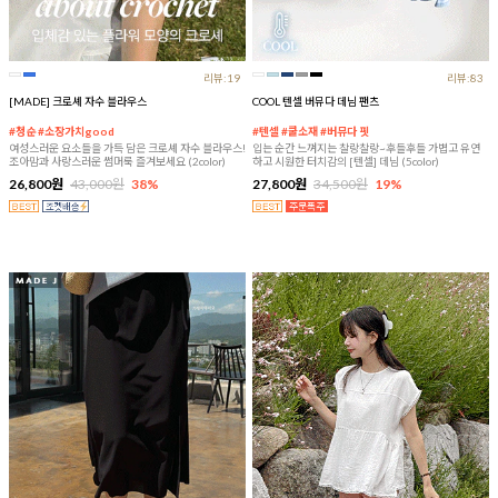
리뷰:19
리뷰:83
[MADE] 크로셰 자수 블라우스
COOL 텐셀 버뮤다 데님 팬츠
#청순 #소장가치good
#텐셀 #쿨소재 #버뮤다 핏
여성스러운 요소들을 가득 담은 크로셰 자수 블라우스!
입는 순간 느껴지는 찰랑찰랑~후들후들 가볍고 유연
조아맘과 사랑스러운 썸머룩 즐겨보세요 (2color)
하고 시원한 터치감의 [텐셀] 데님 (5color)
26,800원
43,000원
38%
27,800원
34,500원
19%