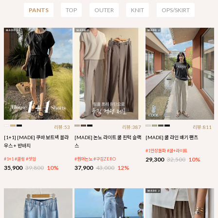
PANTS
TOP
OUTER
KNIT
OPS/SKIRT
리뷰:53
리뷰:387
리뷰:811
[1+1] [MADE] 쿠바 보트넥 블라
[MADE] 논노 라이트 쿨 핀턱 슬랙
[MADE] 쿨 라인 배기 팬츠
우스 + 반바지
스
#1만장돌파 #쿨+라이트
29,300
32,500
10%
#1+1 #쿨링 #셋업
#썸머논노 #구김ZERO
35,900
39,800
10%
37,900
43,000
12%