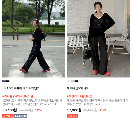
[MADE] 로파이 배색 트랙 팬츠
체르니 딥V넥 니트
#핀터감성 #외국언니느낌
#체형커버 #살안타템
'트랙팬츠'의 편안함을 멋스럽게 풀어냈어요 어딘가
체형은 자연스럽게 커버하면서 분위기는 은은하게 더
힙해보이고 세련미가 담긴 팬츠! (2color / M,L)
해주는 꾸안꾸 니트 (3color)
30,600원
34,000원
10%
17,900원
19,800원
10%