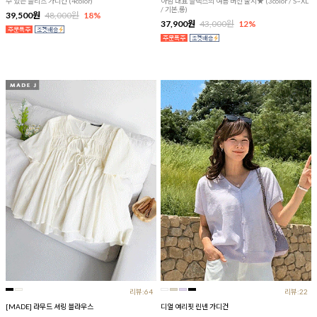
수 있는 플리츠 가디건 (4color)
아맘 대표 슬랙스의 여름 버전 출시★ (3color / S~XL
/ 기본,롱)
39,500원
48,000원
18%
37,900원
43,000원
12%
리뷰:64
리뷰:22
[MADE] 라무드 셔링 블라우스
디얼 여리핏 린넨 가디건