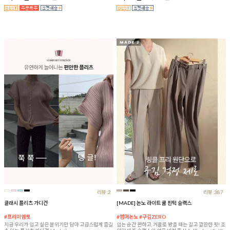
리뷰:2
리뷰:387
클래시 플리츠 가디건
[MADE] 논노 라이트 쿨 핀턱 슬랙스
#프리미엄핏
#썸머논노 #구김ZERO
지금 우리가 입고 싶은 분위기만 담아 고급스럽게 즐길
입는 순간 편하고, 거울로 봤을 때는 길고 깔끔한 핏! 조