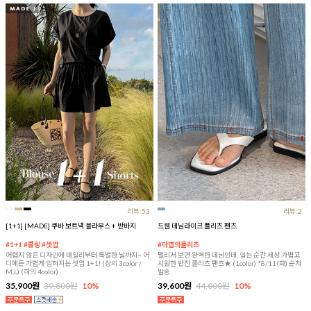
리뷰:53
리뷰:2
[1+1] [MADE] 쿠바 보트넥 블라우스 + 반바지
드웬 데님라이크 플리츠 팬츠
#1+1 #쿨링 #셋업
#마법의플리츠
어렵지 않은 디자인에 데일리부터 특별한 날까지~ 어
멀리서 보면 완벽한 데님인데, 입는 순간 세상 가볍고
디에든 가볍게 입혀지는 셋업 1+1! (상의 3color /
시원한 반전 플리츠 팬츠★ (1color) *8/11(화) 순차
M,L) (하의 4color)
발송
35,900원
39,800원
10%
39,600원
44,000원
10%