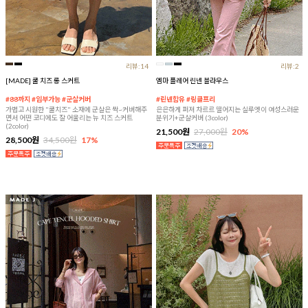
리뷰:14
리뷰:2
[MADE] 쿨 치즈 롱 스커트
엠마 플레어 린넨 블라우스
#88까지 #임부가능 #군살커버
#린넨함유 #링클프리
가볍고 시원한 "쿨치즈" 소재에 군살은 싹~커버해주
은은하게 퍼져 차르르 떨어지는 실루엣이 여성스러운
면서 어떤 코디에도 잘 어울리는 뉴 치즈 스커트
분위기+군살커버 (3color)
(2color)
21,500원
27,000원
20%
28,500원
34,500원
17%