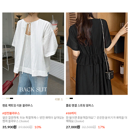
리뷰:1
벤로 백트임 리본 블라우스
플로 텐셀 스트링 원피스
#반전블라우스
#88까지
앞은 깔끔하게, 뒤는 특별하게☆ 반전 매력이 살아있는
한 벌이면 충분하잖아요♡ 은은한 분위기가 매력을 더
썸머 블라우스 (3color)
해줘요 (2color)
35,900원
39,800원
10%
27,000원
32,500원
17%