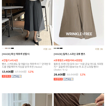
리뷰:44
리뷰:38
[MADE] 파인 하프넥 반팔 티
[MADE] 릴렉스 A라인 큐롯 팬츠
#간절기 #티셔츠
#큐롯팬츠 #체형커버 #편안함
팬츠, 스커트와도 잘 어울리는 하프넥 티♡ 단아한 무
활동성, 트렌디함 모두 OK! "미운 군살 어디로 사라졌
드를 연출해주어 사심을 담아 추천 (4color)
지?" 걸을때 마다 돋보이는 무.조.건 소장할 팬츠!
(3color / S~L)
15,400원
17,500원
12%
28,600원
32,500원
12%