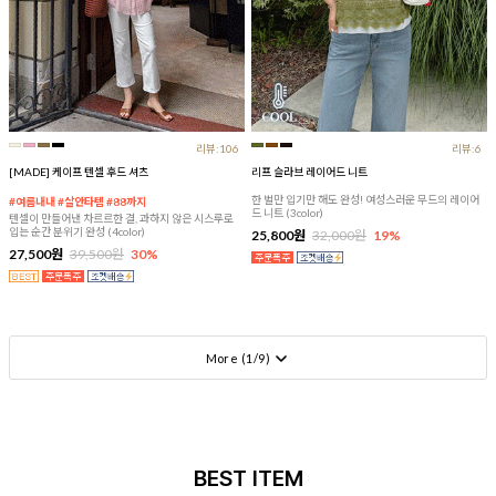
리뷰:106
리뷰:6
[MADE] 케이프 텐셀 후드 셔츠
리프 슬라브 레이어드 니트
한 벌만 입기만 해도 완성! 여성스러운 무드의 레이어
#여름내내 #살안타템 #88까지
드 니트 (3color)
텐셀이 만들어낸 차르르한 결, 과하지 않은 시스루로
입는 순간 분위기 완성 (4color)
25,800원
32,000원
19%
27,500원
39,500원
30%
More (
1
/
9
)
BEST ITEM