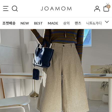
0
조켓배송
NEW
BEST
MADE
상의
팬츠
니트&가디건