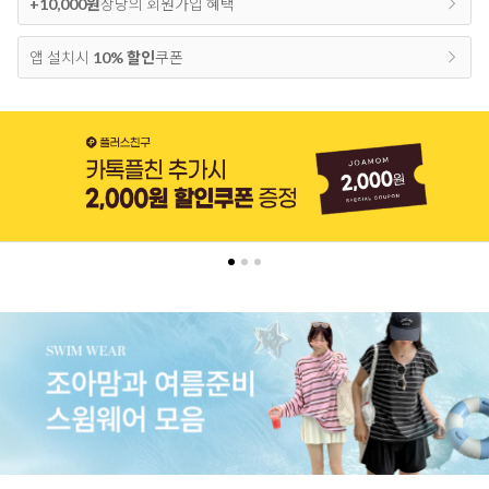
+10,000원
상당의 회원가입 혜택
앱 설치시
10% 할인
쿠폰