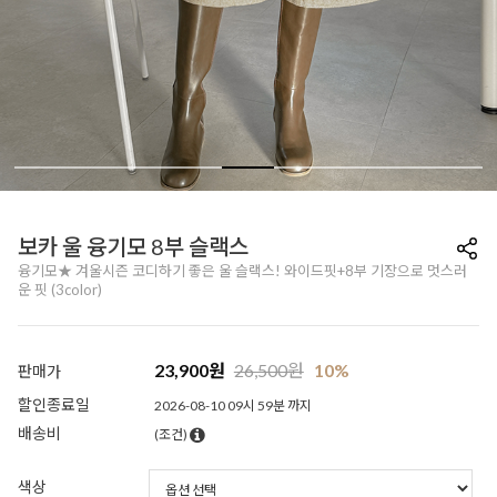
보카 울 융기모 8부 슬랙스
융기모★ 겨울시즌 코디하기 좋은 울 슬랙스! 와이드핏+8부 기장으로 멋스러
운 핏 (3color)
23,900
원
26,500
원
10%
판매가
할인종료일
2026-08-10 09시 59분 까지
배송비
(조건)
색상