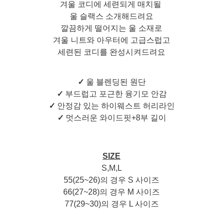
겨울 코디에 세련되게 매치될
울 슬랙스 소개해드려요
깔끔하게 떨어지는 울 소재로
겨울 니트와 아우터에 고급스럽고
세련된 코디를 완성시켜드려요
✓
울 블렌딩된 원단
✓
부드럽고 포근한 융기모 안감
✓
안정감 있는 하이웨스트 허리라인
✓
멋스러운 와이드핏+8부 길이
SIZE
S,M,L
55(25~26)의 경우 S 사이즈
66(27~28)의 경우 M 사이즈
77(29~30)의 경우 L 사이즈