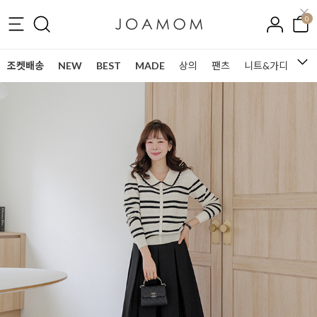
0
조켓배송
NEW
BEST
MADE
상의
팬츠
니트&가디건