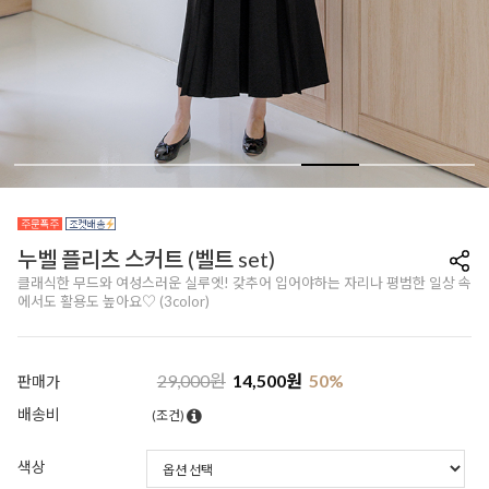
누벨 플리츠 스커트 (벨트 set)
클래식한 무드와 여성스러운 실루엣! 갖추어 입어야하는 자리나 평범한 일상 속
에서도 활용도 높아요♡ (3color)
29,000
원
14,500
원
50
%
판매가
배송비
(조건)
색상