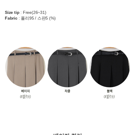
Size tip
: Free(26~31)
Fabric
: 폴리95 / 스판5 (%)