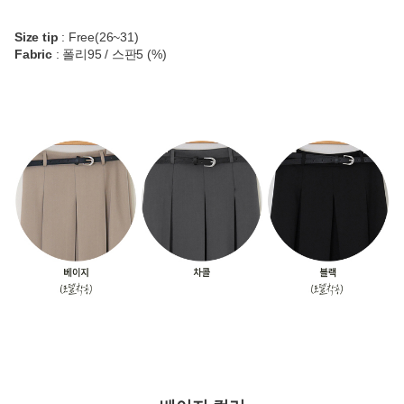
Size tip
: Free(26~31)
Fabric
: 폴리95 / 스판5 (%)