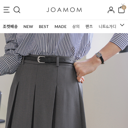
0
조켓배송
NEW
BEST
MADE
상의
팬츠
니트&가디건