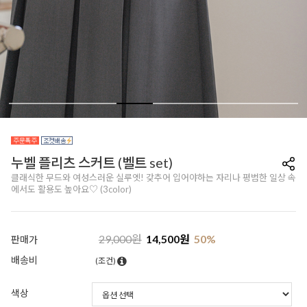
누벨 플리츠 스커트 (벨트 set)
클래식한 무드와 여성스러운 실루엣! 갖추어 입어야하는 자리나 평범한 일상 속
에서도 활용도 높아요♡ (3color)
29,000
원
14,500
원
50
%
판매가
배송비
(조건)
색상