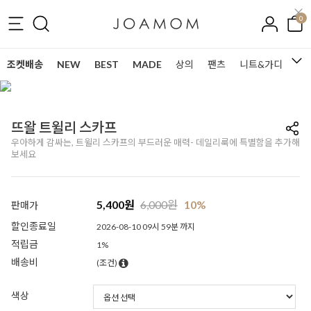
0
조켓배송
NEW
BEST
MADE
상의
팬츠
니트&가디건
뜨왈 트윌리 스카프
우아하게 감싸는, 트윌리 스카프의 부드러운 매력- 데일리룩에 특별함을 추가해
보세요
5,400
원
6,000
원
10%
판매가
할인종료일
2026-08-10 09시 59분 까지
적립금
1%
배송비
(조건)
색상