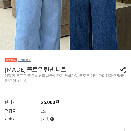
[MADE] 플로우 린넨 니트
단정한 무드로 출근룩부터 나들이까지 커버가능 플로우 린넨 가디건과 찰떡궁
합♡ (4color)
26,000
원
판매가
적립금
1%
배송비
(조건)