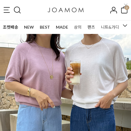
0
조켓배송
NEW
BEST
MADE
상의
팬츠
니트&가디건