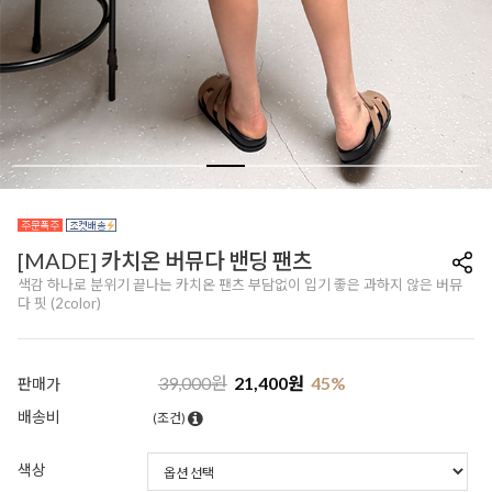
[MADE] 카치온 버뮤다 밴딩 팬츠
색감 하나로 분위기 끝나는 카치온 팬츠 부담없이 입기 좋은 과하지 않은 버뮤
다 핏 (2color)
39,000
원
21,400
원
45
%
판매가
배송비
(조건)
색상