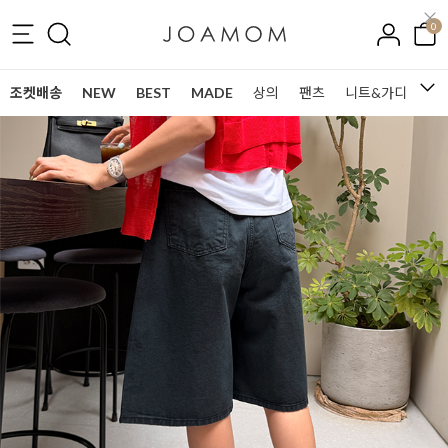
0
조켓배송
NEW
BEST
MADE
상의
팬츠
니트&가디건