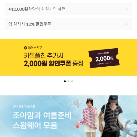
+10,000원
상당의 회원가입 혜택
앱 설치시
10% 할인
쿠폰