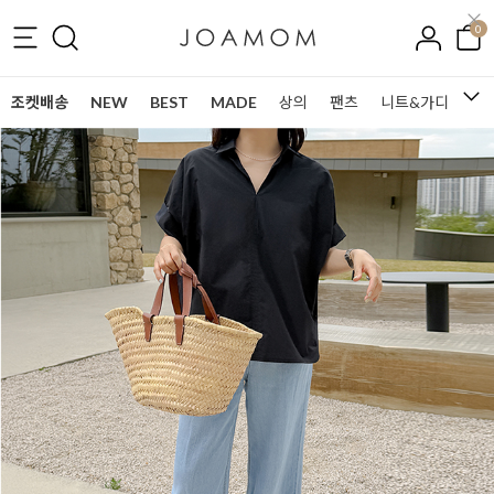
0
조켓배송
NEW
BEST
MADE
상의
팬츠
니트&가디건