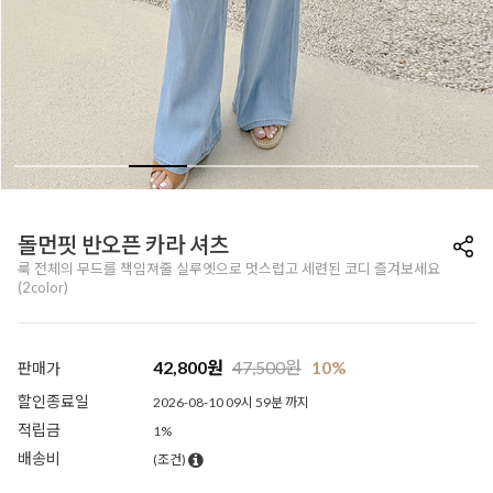
돌먼핏 반오픈 카라 셔츠
룩 전체의 무드를 책임져줄 실루엣으로 멋스럽고 세련된 코디 즐겨보세요
(2color)
42,800
원
47,500
원
10%
판매가
할인종료일
2026-08-10 09시 59분 까지
적립금
1%
배송비
(조건)