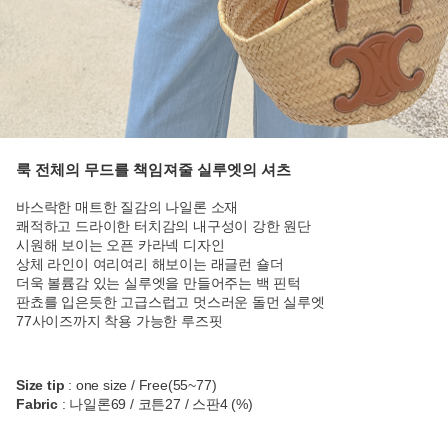
룩 전체의 무드를 책임져줄 실루엣의 셔츠
바스락한 매트한 질감의 나일론 소재
쾌적하고 드라이한 터치감의 내구성이 강한 원단
시원해 보이는 오픈 카라넥 디자인
상체 라인이 여리여리 해보이는 래글런 숄더
더욱 볼륨감 있는 실루엣을 만들어주는 백 핀턱
판쵸를 입은듯한 고급스럽고 멋스러운 돌먼 실루엣
77사이즈까지 착용 가능한 루즈핏
Size tip
: one size / Free(55~77)
Fabric
: 나일론69 / 코튼27 / 스판4 (%)