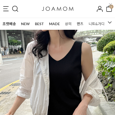
0
조켓배송
NEW
BEST
MADE
상의
팬츠
니트&가디건