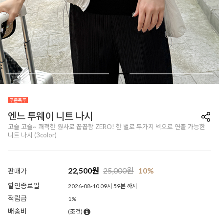
엔느 투웨이 니트 나시
고슬 고슬~ 쾌적한 원사로 꿉꿉함 ZERO! 한 벌로 두가지 넥으로 연출 가능한
니트 나시 (3color)
22,500
원
25,000
원
10%
판매가
할인종료일
2026-08-10 09시 59분 까지
적립금
1%
배송비
(조건)