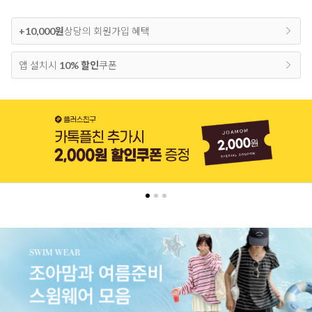
+10,000원
상당의 회원가입 혜택
앱 설치시
10% 할인
쿠폰