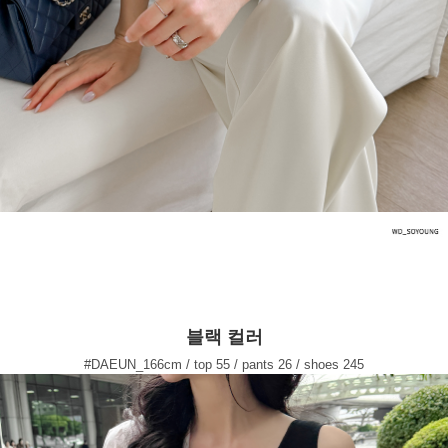
블랙 컬러
#DAEUN_166cm / top 55 / pants 26 / shoes 245