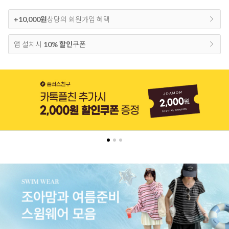
+10,000원
상당의 회원가입 혜택
앱 설치시
10% 할인
쿠폰