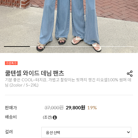
쿨텐셀 와이드 데님 팬츠
기분 좋은 COOL~터치감, 가볍고 찰랑이는 핏까지 챙긴 리오셀100% 썸머 데
님 (2color / S~2XL)
37,000
원
29,800
원
19
%
판매가
배송비
(조건)
컬러