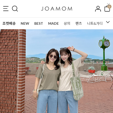
0
조켓배송
NEW
BEST
MADE
상의
팬츠
니트&가디건