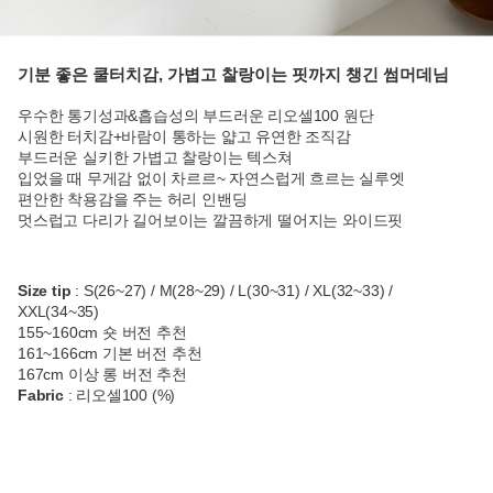
기분 좋은 쿨터치감, 가볍고 찰랑이는 핏까지 챙긴 썸머데님
우수한 통기성과&흡습성의 부드러운 리오셀100 원단
시원한 터치감+바람이 통하는 얇고 유연한 조직감
부드러운 실키한 가볍고 찰랑이는 텍스쳐
입었을 때 무게감 없이 차르르~ 자연스럽게 흐르는 실루엣
편안한 착용감을 주는 허리 인밴딩
멋스럽고 다리가 길어보이는 깔끔하게 떨어지는 와이드핏
Size tip
: S(26~27) / M(28~29) / L(30~31) / XL(32~33) /
XXL(34~35)
155~160cm 숏 버전 추천
161~166cm 기본 버전 추천
167cm 이상 롱 버전 추천
Fabric
: 리오셀100 (%)