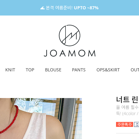
🌊 본격 여름준비!
UPTO ~87%
KNIT
TOP
BLOUSE
PANTS
OPS&SKIRT
OU
너트 린
올 여름 필수
득! (4color