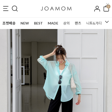
0
조켓배송
NEW
BEST
MADE
상의
팬츠
니트&가디건