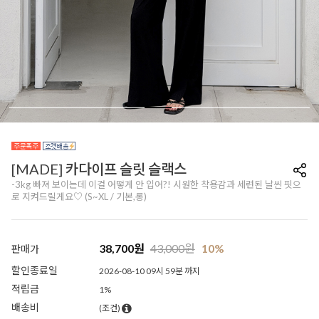
[MADE] 카다이프 슬릿 슬랙스
-3kg 빠져 보이는데 이걸 어떻게 안 입어?! 시원한 착용감과 세련된 날씬 핏으
로 지켜드릴게요♡ (S~XL / 기본,롱)
38,700
원
43,000
원
10%
판매가
할인종료일
2026-08-10 09시 59분 까지
적립금
1%
배송비
(조건)