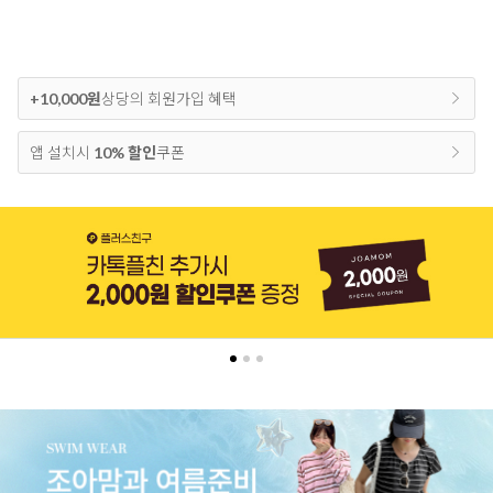
+10,000원
상당의 회원가입 혜택
앱 설치시
10% 할인
쿠폰