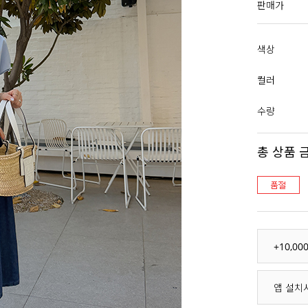
판매가
색상
컬러
수량
총 상품 
+10,0
앱 설치