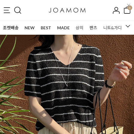
0
조켓배송
NEW
BEST
MADE
상의
팬츠
니트&가디건