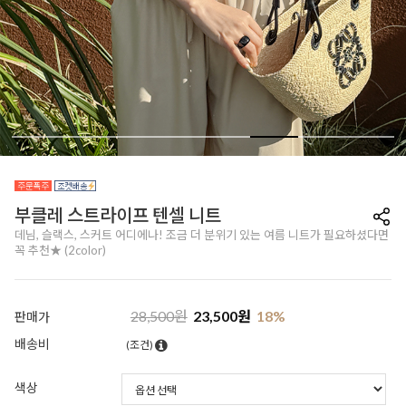
부클레 스트라이프 텐셀 니트
데님, 슬랙스, 스커트 어디에나! 조금 더 분위기 있는 여름 니트가 필요하셨다면
꼭 추천★ (2color)
28,500
원
23,500
원
18
%
판매가
배송비
(조건)
색상