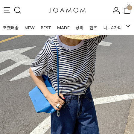
0
조켓배송
NEW
BEST
MADE
상의
팬츠
니트&가디건