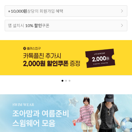
+10,000원
상당의 회원가입 혜택
앱 설치시
10% 할인
쿠폰