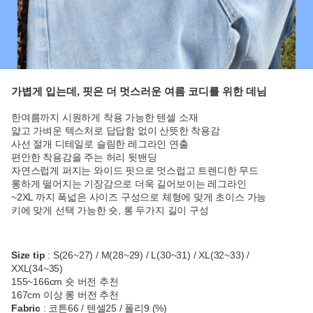
가볍게 입는데, 핏은 더 멋스러운 여름 코디를 위한 데님
한여름까지 시원하게 착용 가능한 텐셀 소재
얇고 가벼운 텍스처로 답답함 없이 산뜻한 착용감
사선 절개 디테일로 슬림한 레그라인 연출
편안한 착용감을 주는 허리 뒷밴딩
자연스럽게 퍼지는 와이드 핏으로 멋스럽고 트렌디한 무드
롱하게 떨어지는 기장감으로 더욱 길어보이는 레그라인
~2XL 까지 폭넓은 사이즈 구성으로 체형에 맞게 초이스 가능
키에 맞게 선택 가능한 숏, 롱 두가지 길이 구성
Size tip
: S(26~27) / M(28~29) / L(30~31) / XL(32~33) /
XXL(34~35)
155~166cm 숏 버전 추천
167cm 이상 롱 버전 추천
Fabric
: 코튼66 / 텐셀25 / 폴리9 (%)