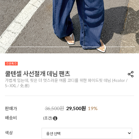
쿨텐셀 사선절개 데님 팬츠
가볍게 입는데, 핏은 더 멋스러운 여름 코디를 위한 와이드핏 데님 (4color /
S~XXL / 숏,롱)
36,500
원
29,500
원
19
%
판매가
배송비
(조건)
색상