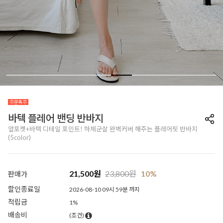
바텍 플레어 밴딩 반바지
앞포켓+바텍 디테일 포인트! 하체군살 완벽커버 해주는 플레어핏 반바지
(5color)
21,500
원
23,800
원
10%
판매가
할인종료일
2026-08-10 09시 59분 까지
적립금
1%
배송비
(조건)