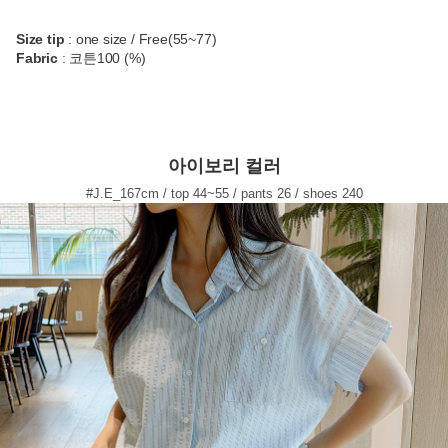
Size tip
: one size / Free(55~77)
Fabric
: 코튼100 (%)
아이보리 컬러
#J.E_167cm / top 44~55 / pants 26 / shoes 240