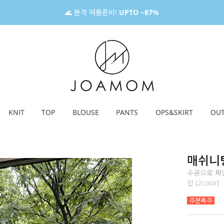
🌊 본격 여름준비!
UPTO ~87%
KNIT
TOP
BLOUSE
PANTS
OPS&SKIRT
OU
매쉬니팅
수공으로 짜인
인 (2color)