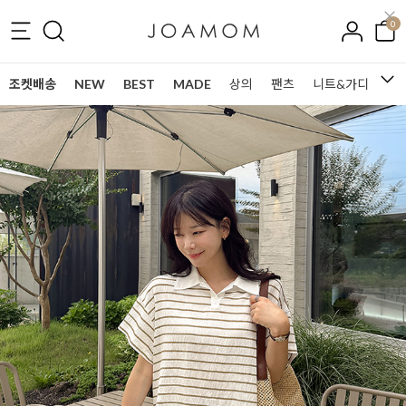
0
조켓배송
NEW
BEST
MADE
상의
팬츠
니트&가디건