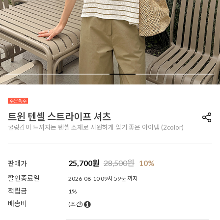
트윈 텐셀 스트라이프 셔츠
쿨링감이 느껴지는 텐셀 소재로 시원하게 입기 좋은 아이템 (2color)
25,700
원
28,500
원
10%
판매가
할인종료일
2026-08-10 09시 59분 까지
적립금
1%
배송비
(조건)