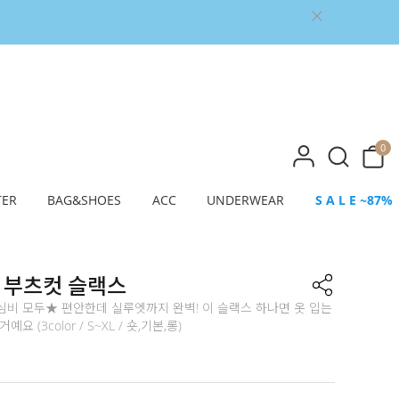
0
TER
BAG&SHOES
ACC
UNDERWEAR
S A L E ~87%
 부츠컷 슬랙스
심비 모두★ 편안한데 실루엣까지 완벽! 이 슬랙스 하나면 옷 입는
요 (3color / S~XL / 숏,기본,롱)