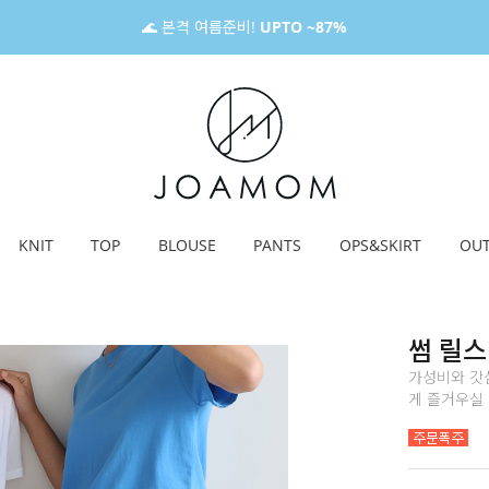
🌊 본격 여름준비!
UPTO ~87%
KNIT
TOP
BLOUSE
PANTS
OPS&SKIRT
OU
썸 릴스
가성비와 갓
게 즐거우실 거예