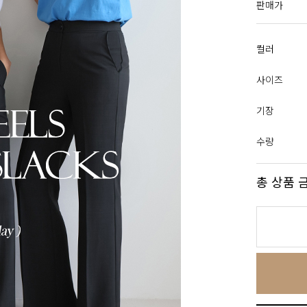
판매가
컬러
사이즈
기장
수량
총 상품 