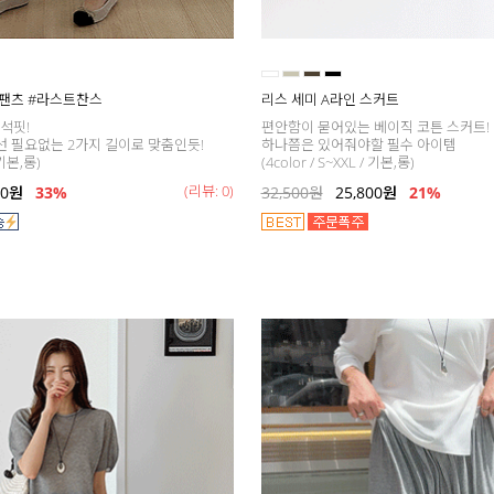
 팬츠 #라스트찬스
리스 세미 A라인 스커트
석핏!
편안함이 묻어있는 베이직 코튼 스커트!
선 필요없는 2가지 길이로 맞춤인듯!
하나쯤은 있어줘야할 필수 아이템
/ 기본,롱)
(4color / S~XXL / 기본,롱)
(리뷰: 0)
00
원
33
%
32,500
원
25,800
원
21
%