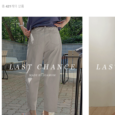
총
421
개의 상품