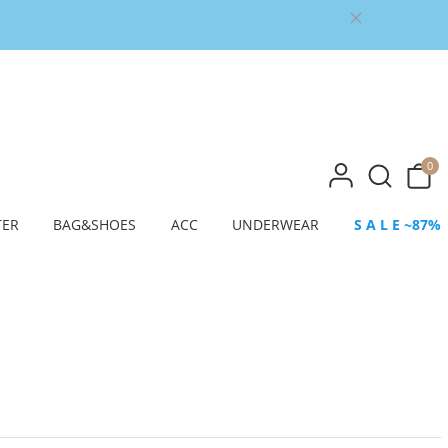
0
TER
BAG&SHOES
ACC
UNDERWEAR
S A L E ~87%