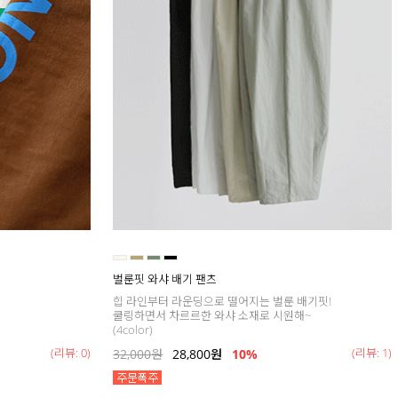
벌룬핏 와샤 배기 팬츠
힙 라인부터 라운딩으로 떨어지는 벌룬 배기핏!
쿨링하면서 차르르한 와샤 소재로 시원해~
(4color)
(리뷰: 0)
(리뷰: 1)
32,000
원
28,800
원
10%