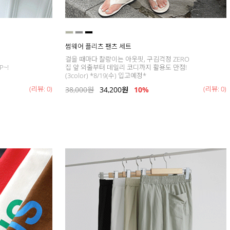
썸웨어 플리츠 팬츠 세트
걸을 때마다 찰랑이는 아웃핏, 구김걱정 ZERO
~!
집 앞 외출부터 데일리 코디까지 활용도 만점!
(3color) *8/19(수) 입고예정*
(리뷰: 0)
(리뷰: 0)
38,000
원
34,200
원
10%