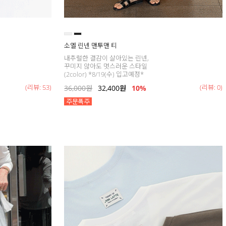
소엘 린넨 맨투맨 티
내추럴한 결감이 살아있는 린넨,
꾸미지 않아도 멋스러운 스타일
(2color) *8/19(수) 입고예정*
(리뷰: 53)
(리뷰: 0)
36,000
원
32,400
원
10%