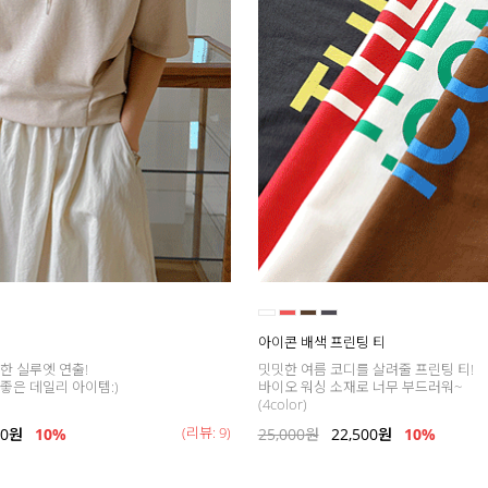
아이콘 배색 프린팅 티
한 실루엣 연출!
밋밋한 여름 코디를 살려줄 프린팅 티!
좋은 데일리 아이템:)
바이오 워싱 소재로 너무 부드러워~
(4color)
(리뷰: 9)
00
원
10%
25,000
원
22,500
원
10%