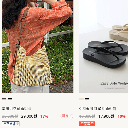
포레 네추럴 숄더백
이지솔 웨지 쪼리 슬리퍼
(리뷰: 5)
35,000
원
29,000
원
17
%
19,800
원
17,900
원
10%