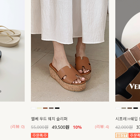
엘베 우드 웨지 슬리퍼
시프레 H쉐입
(리뷰: 0)
(리뷰: 4)
55,000
원
49,500
원
10%
42,000
원
3