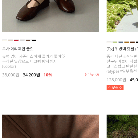
로사 메리제인 플랫
[Dg] 위빙백 핫딜 (
유행 없이 시즌리스하게 즐기기 좋아♡
중간 마진 싸악~ 뺀
우레탄 밑창으로 미끄럼 방지까지!
전문위버들이 직접
(6color)
고급스럽고 탄탄한 
(5type) *일부옵션
(리뷰: 0)
38,000
원
34,200
원
10%
128,000
원
45,