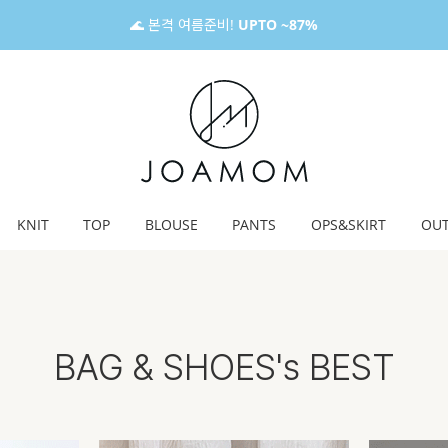
🌊 본격 여름준비!
UPTO ~87%
KNIT
TOP
BLOUSE
PANTS
OPS&SKIRT
OU
BAG & SHOES's BEST