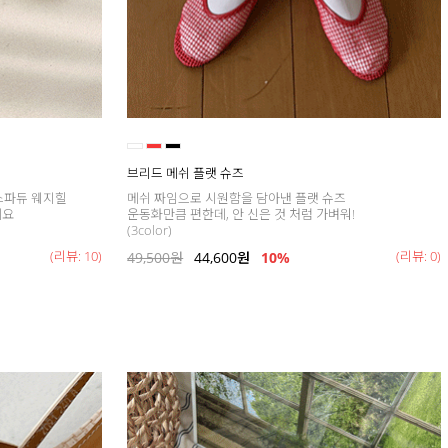
브리드 메쉬 플랫 슈즈
스파듀 웨지힐
메쉬 짜임으로 시원함을 담아낸 플랫 슈즈
세요
운동화만큼 편한데, 안 신은 것 처럼 가벼워!
(3color)
(리뷰: 10)
(리뷰: 0)
49,500
원
44,600
원
10%