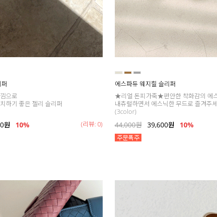
리퍼
에스파듀 웨지힐 슬리퍼
느낌으로
★리얼 돈피가죽★편안한 착화감의 에
치하기 좋은 젤리 슬리퍼
내츄럴하면서 에스닉한 무드로 즐겨주
(3color)
(리뷰: 0)
00
원
10%
44,000
원
39,600
원
10%