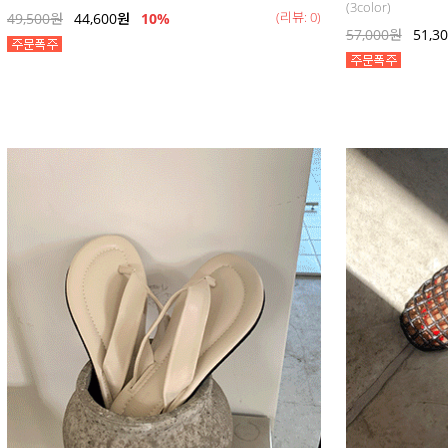
(3color)
(리뷰: 0)
49,500
원
44,600
원
10%
57,000
원
51,3