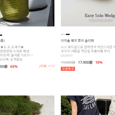
5종)
이지솔 웨지 쪼리 슬리퍼
 ★도.도.도매가★
4cm 웨지굽으로 편하면서 자연스러운 
 한땀한땀 수제로 짜낸
우리의 여름을 책임질 휘뚤마뚤 쪼리
위빙백! 올여름 치트키~!
(2color)
 8/6(목) 순차발송
19,800
원
17,900
원
10%
(리뷰: 111)
000
원
65
%