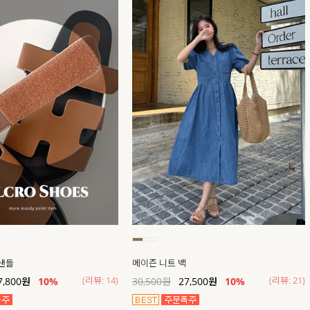
 샌들
메이즌 니트 백
(리뷰: 14)
(리뷰: 21)
7,800
원
10%
30,500
원
27,500
원
10%