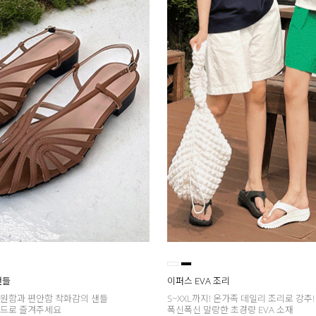
샌들
이퍼스 EVA 조리
원함과 편안함 착화감의 샌들
S~XXL까지! 온가족 데일리 조리로 강추!
무드로 즐겨주세요
폭신폭신 말랑한 초경량 EVA 소재