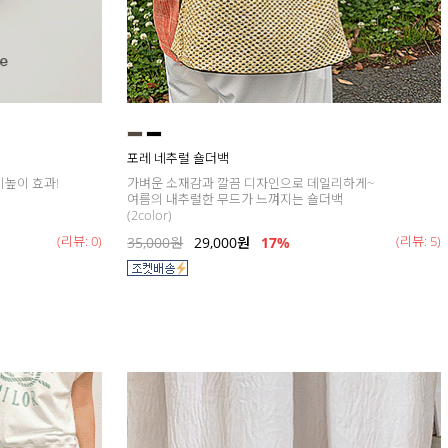
포레 네추럴 숄더백
키높이 효과!
가벼운 소재감과 깔끔 디자인으로 데일리하게~
여름의 내추럴한 무드가 느껴지는 숄더백
(2color)
(리뷰: 0)
(리뷰: 5)
35,000
원
29,000
원
17
%