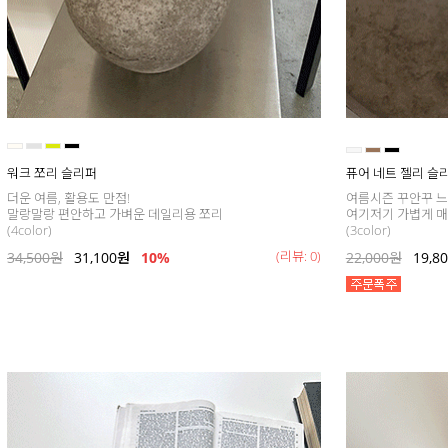
워크 쪼리 슬리퍼
퓨어 네트 젤리 슬
더운 여름, 활용도 만점!
여름시즌 꾸안꾸 
말랑말랑 편안하고 가벼운 데일리용 쪼리
여기저기 가볍게 매
(4color)
(3color)
(리뷰: 0)
34,500
원
31,100
원
10%
22,000
원
19,8