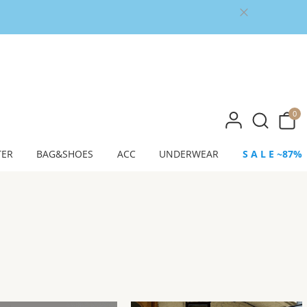
0
TER
BAG&SHOES
ACC
UNDERWEAR
S A L E ~87%