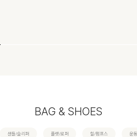
BAG & SHOES
샌들/슬리퍼
플랫/로퍼
힐/펌프스
운동