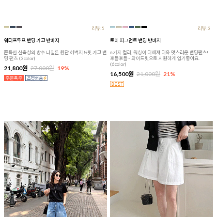
리뷰:5
리뷰:3
워터프루프 밴딩 카고 반바지
토이 피그먼트 밴딩 반바지
쫀득한 신축성의 방수 나일론 원단 허벅지 ½핏 카고 밴
6가지 컬러, 워싱이 더해져 더욱 멋스러운 밴딩팬츠!
딩 팬츠 (3color)
후들후들~ 와이드핏으로 시원하게 입기좋아요.
(6color)
21,800원
27,000원
19%
16,500원
21,000원
21%