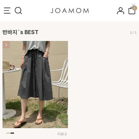
0
반바지`s BEST
1
/
1
1
리뷰:3