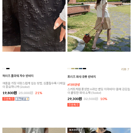
리뷰:7
헤이즈 플라워 자수 반바지
프리즈 와샤 큐롯 반바지
여름을 가장 사랑스럽게 입는 방법, 심플할수록 디테일
#더위안녕
이 중요하니까 (2color)
스커트처럼 풍성한 A라인 밴딩 치마바지! 몸에 감김없
19,800원
25,000원
21%
이 쿨링한 와샤 소재 (5color)
29,300원
32,500원
10%