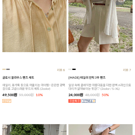
리뷰:8
리뷰:7
글로시 블라우스 팬츠 세트
[MADE] 테일러 핀턱 3부 팬츠
데일리, 휴가룩 등으로 어울리는 아이템 ! 은은한 광택
일상 속에 클래식한 아름다움을 더한 완벽 A라인으로
감으로 고급스러운 무드의 세트 (2color)
다리가 얇아보이는 핏감♡ (2color / S~XL)
49,500원
55,000원
10%
24,000원
48,000원
50%