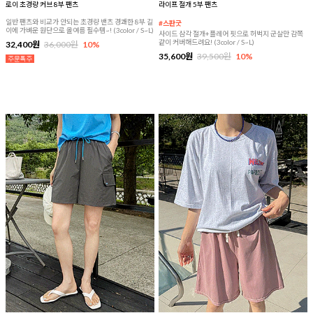
로이 초경량 커브 8부 팬츠
라이프 절개 5부 팬츠
일반 팬츠와 비교가 안되는 초경량 밴츠 경쾌한 8부 길
#스판굿
이에 가벼운 원단으로 올여름 필수템~! (3color / S~L)
사이드 삼각 절개+플레어 핏으로 허벅지 군살만 감쪽
같이 커버해드려요! (3color / S~L)
32,400원
36,000원
10%
35,600원
39,500원
10%