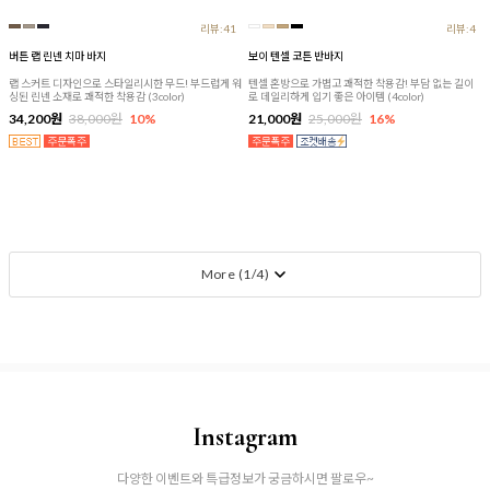
리뷰:41
리뷰:4
버튼 랩 린넨 치마 바지
보이 텐셀 코튼 반바지
랩 스커트 디자인으로 스타일리시한 무드! 부드럽게 워
텐셀 혼방으로 가볍고 쾌적한 착용감! 부담 없는 길이
싱된 린넨 소재로 쾌적한 착용감 (3color)
로 데일리하게 입기 좋은 아이템 (4color)
34,200원
38,000원
10%
21,000원
25,000원
16%
More (
1
/
4
)
Instagram
다양한 이벤트와 특급정보가 궁금하시면 팔로우~