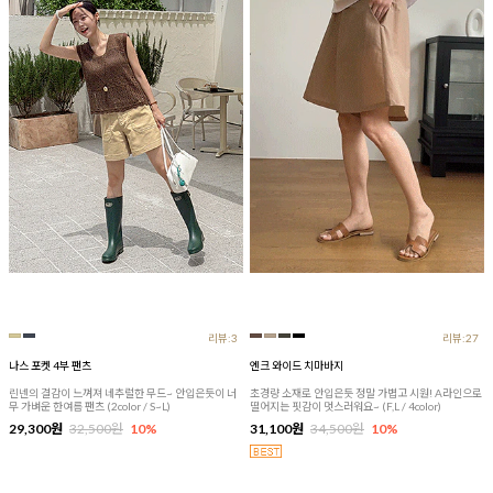
리뷰:3
리뷰:27
나스 포켓 4부 팬츠
엔크 와이드 치마바지
린넨의 결감이 느껴져 네추럴한 무드~ 안입은듯이 너
초경량 소재로 안입은듯 정말 가볍고 시원! A라인으로
무 가벼운 한여름 팬츠 (2color / S~L)
떨어지는 핏감이 멋스러워요~ (F,L / 4color)
29,300원
32,500원
10%
31,100원
34,500원
10%