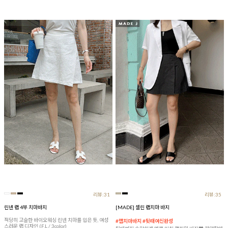
리뷰:31
리뷰:35
린넨 랩 4부 치마바지
[MADE] 셀린 랩치마 바지
적당히 고슬한 바이오워싱 린넨 치마를 입은 듯, 여성
#랩치마바지 #뒷태여신완성
스러운 랩 디자인 (F,L / 3color)