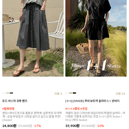
리뷰:3
리뷰:53
뮤드 바스락 큐롯 팬츠
[1+1] [MADE] 쿠바 보트넥 블라우스 + 반바지
#활동만점
#1+1 #쿨링 #셋업
밴딩+와이드핏으로 활동은 편하게! 실루엣은 우아하
어렵지 않은 디자인에 데일리부터 특별한 날까지~ 어
게~ 군살 부담없이 스타일 살리고 싶으신 분들 추천!
디에든 가볍게 입혀지는 셋업 1+1! (상의 3color /
(3color)
M,L) (하의 4color)
24,800원
29,800원
17%
35,900원
39,800원
10%