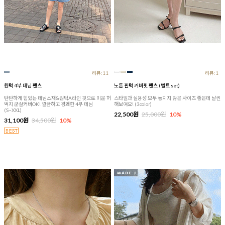
리뷰:11
리뷰:1
원턱 4부 데님 팬츠
노튼 핀턱 커버핏 팬츠 (벨트 set)
탄탄하게 힘있는 데님소재&원턱A라인 핏으로 미운 허
스타일과 실용성 모두 놓치지 않은 사이즈 좋은데 날씬
벅지 군살커버OK! 깔끔하고 경쾌한 4부 데님
해보여요! (3color)
(S~XXL)
22,500원
25,000원
10%
31,100원
34,500원
10%