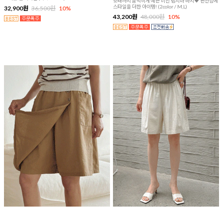
뒷태까지 숨막히게 예쁜 미친 랩치마 바지♥ 편안함에
스타일을 더한 아이템! (2color / M,L)
32,900원
36,500원
10%
43,200원
48,000원
10%