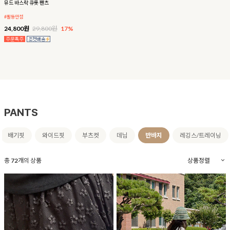
뮤드 바스락 큐롯 팬츠
#활동만점
24,800원
29,800원
17%
PANTS
배기핏
와이드핏
부츠컷
데님
반바지
레깅스/트레이닝
총
72
개의 상품