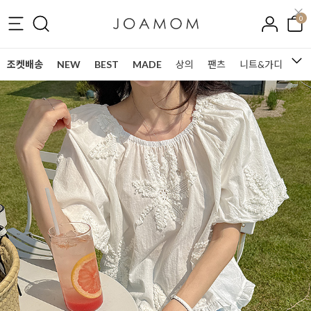
0
조켓배송
NEW
BEST
MADE
상의
팬츠
니트&가디건