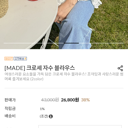
[MADE] 크로셰 자수 블라우스
여성스러운 요소들을 가득 담은 크로셰 자수 블라우스! 조아맘과 사랑스러운 썸
머룩 즐겨보세요 (2color)
43,000
원
26,800
원
38
%
판매가
적립금
1%
배송비
(조건)