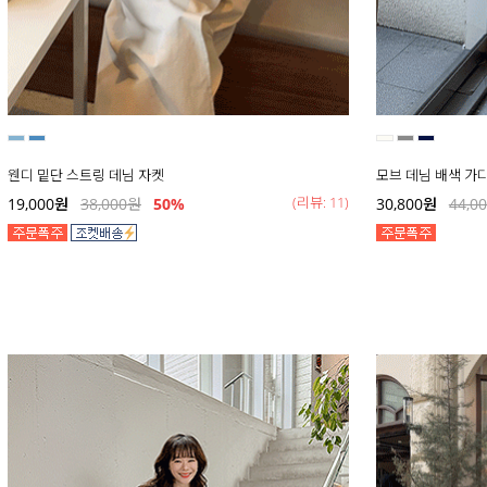
웬디 밑단 스트링 데님 자켓
모브 데님 배색 가
(리뷰: 11)
19,000
원
38,000
원
50
%
30,800
원
44,0