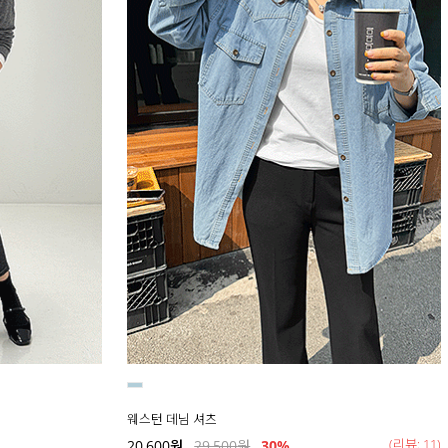
웨스턴 데님 셔츠
(리뷰: 11)
20,600
원
29,500
원
30
%