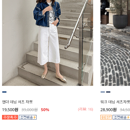
앤더 데님 셔츠 자켓
워크 데님 셔츠자켓
(리뷰: 16)
19,500
원
39,000
원
50
%
28,900
원
34,5