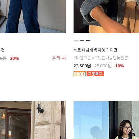
디건
베르 데님배색 자켓 가디건
(리뷰: 4)
#미친주문 #고민은배송만늦출뿐
00
원
30
%
22,500
원
25,000
원
10%