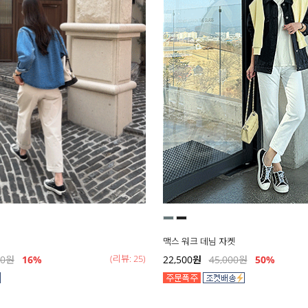
맥스 워크 데님 자켓
(리뷰: 25)
00
원
16
%
22,500
원
45,000
원
50
%