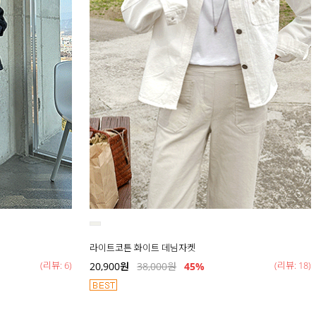
라이트코튼 화이트 데님자켓
(리뷰: 6)
(리뷰: 18)
20,900
원
38,000
원
45
%