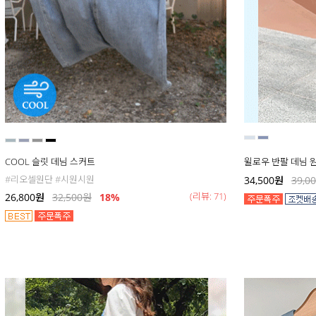
COOL 슬릿 데님 스커트
윌로우 반팔 데님 
#리오셀원단 #시원시원
34,500
원
39,0
(리뷰: 71)
26,800
원
32,500
원
18
%