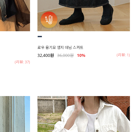
로우 융기모 생지 데님 스커트
(리뷰: 1)
32,400
원
36,000
원
10%
(리뷰: 37)