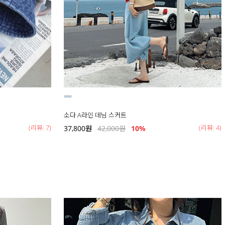
소다 A라인 데님 스커트
(리뷰: 7)
(리뷰: 4)
37,800
원
42,000
원
10%