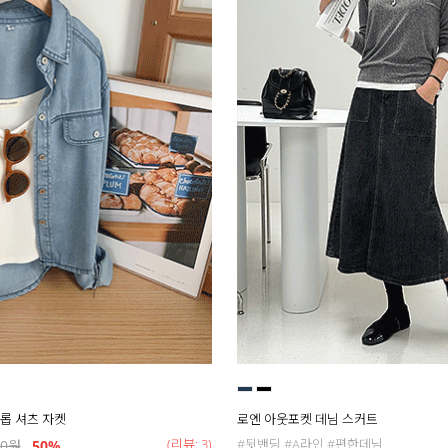
롭 셔츠 자켓
로엔 아웃포켓 데님 스커트
(리뷰: 3)
#뒷밴딩 #A라인 #편한데님
00
원
50
%