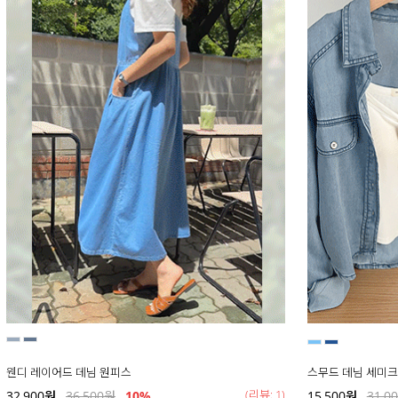
웬디 레이어드 데님 원피스
스무드 데님 세미크
(리뷰: 1)
32,900
원
36,500
원
10%
15,500
원
31,0