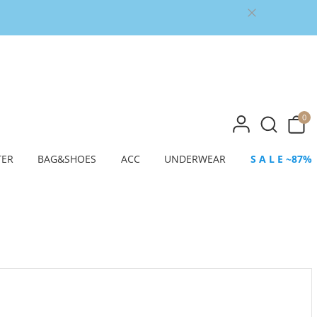
0
TER
BAG&SHOES
ACC
UNDERWEAR
S A L E ~87%