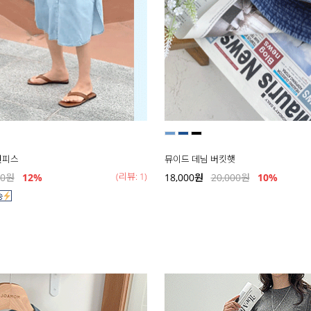
원피스
뮤이드 데님 버킷햇
(리뷰: 1)
00
원
12
%
18,000
원
20,000
원
10%