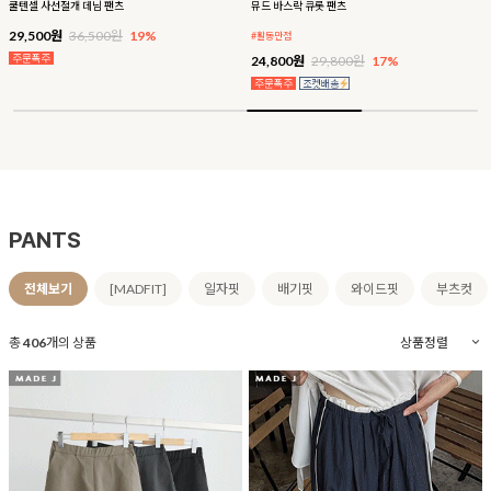
쿨텐셀 사선절개 데님 팬츠
뮤드 바스락 큐롯 팬츠
29,500원
36,500원
19%
#활동만점
24,800원
29,800원
17%
PANTS
전체보기
[MADFIT]
일자핏
배기핏
와이드핏
부츠컷
총
406
개의 상품