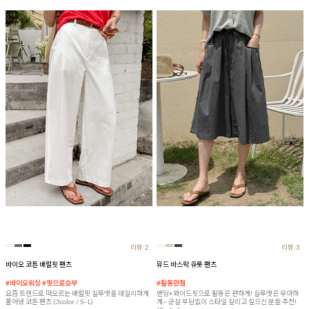
리뷰:2
리뷰:3
바이오 코튼 배럴핏 팬츠
뮤드 바스락 큐롯 팬츠
#바이오워싱 #핏으로승부
#활동만점
요즘 트렌드로 떠오르는 배럴핏 실루엣을 데일리하게
밴딩+와이드핏으로 활동은 편하게! 실루엣은 우아하
풀어낸 코튼 팬츠 (3color / S~L)
게~ 군살 부담없이 스타일 살리고 싶으신 분들 추천!