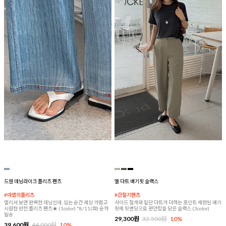
드웬 데님라이크 플리츠 팬츠
엘 다트 배기핏 슬랙스
#마법의플리츠
#간절기팬츠
멀리서 보면 완벽한 데님인데, 입는 순간 세상 가볍고
사이드 절개와 밑단 다트가 더하는 포인트 세련된 배기
시원한 반전 플리츠 팬츠★ (1color) *8/11(화) 순차
핏에 뒷밴딩으로 편안함을 담은 슬랙스 (3color)
발송
29,300원
32,500원
10%
39,600원
44,000원
10%