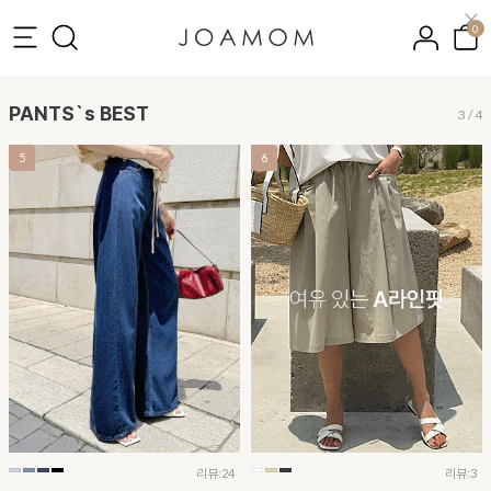
0
PANTS`s BEST
3
/
4
5
6
리뷰:24
리뷰:3