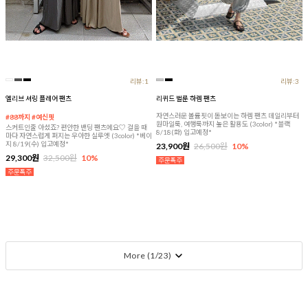
리뷰:1
리뷰:3
엘리브 셔링 플레어 팬츠
리퀴드 벌룬 하렘 팬츠
자연스러운 볼륨핏이 돋보이는 하렘 팬츠 데일리부터
#88까지 #여신핏
원마일룩, 여행룩까지 높은 활용도 (3color) *블랙
스커트인줄 아셨죠? 편안한 밴딩 팬츠에요♡ 걸을 때
8/18(화) 입고예정*
마다 자연스럽게 퍼지는 우아한 실루엣 (3color) *베이
지 8/19(수) 입고예정*
23,900원
26,500원
10%
29,300원
32,500원
10%
More (
1
/
23
)