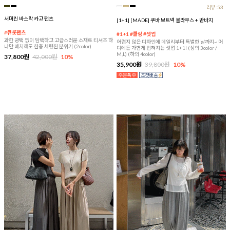
리뷰:53
서머린 바스락 카고 팬츠
[1+1] [MADE] 쿠바 보트넥 블라우스 + 반바지
#큐롯팬츠
#1+1 #쿨링 #셋업
과한 광택 없이 담백하고 고급스러운 소재로 티셔츠 하
어렵지 않은 디자인에 데일리부터 특별한 날까지~ 어
나만 매치해도 한층 세련된 분위기 (2color)
디에든 가볍게 입혀지는 셋업 1+1! (상의 3color /
M,L) (하의 4color)
37,800원
42,000원
10%
35,900원
39,800원
10%