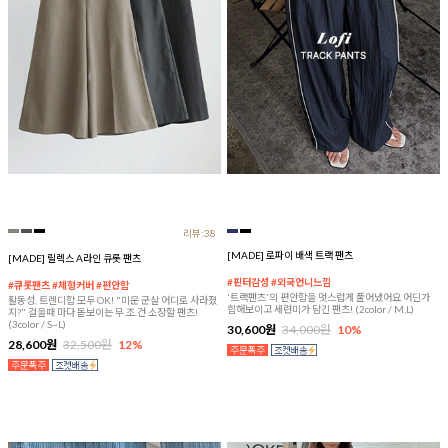
리뷰:38
[MADE] 로파이 배색 트랙 팬츠
[MADE] 릴렉스 A라인 큐롯 팬츠
#핀터감성 #외국언니느낌
#큐롯팬츠 #체형커버 #편안함
'트랙팬츠'의 편안함을 멋스럽게 풀어냈어요 어딘가
활동성, 트렌디함 모두 OK! "미운 군살 어디로 사라졌
힙해보이고 세련미가 담긴 팬츠! (2color / M,L)
지?" 걸을때 마다 돋보이는 무.조.건 소장할 팬츠!
(3color / S~L)
30,600원
34,000원
10%
28,600원
32,500원
12%