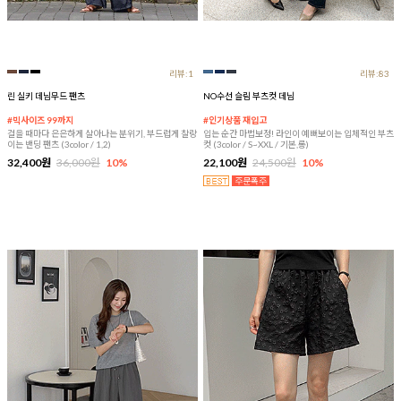
리뷰:1
리뷰:83
린 실키 데님무드 팬츠
NO수선 슬림 부츠컷 데님
#빅사이즈 99까지
#인기상품 재입고
걸을 때마다 은은하게 살아나는 분위기, 부드럽게 찰랑
입는 순간 마법보정! 라인이 예뻐보이는 입체적인 부츠
이는 밴딩 팬츠 (3color / 1,2)
컷 (3color / S~XXL / 기본,롱)
32,400원
36,000원
10%
22,100원
24,500원
10%