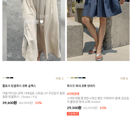
리뷰:2
리뷰:8
플로이 링클프리 큐롯 슬랙스
프리즈 와샤 큐롯 반바지
더블 허리단+핀턱 디테일로 스타일 UP 구김없이 찰랑
#더위안녕
찰랑 링클프리~ (3color / F,L)
스커트처럼 풍성한 A라인 밴딩 치마바지! 몸에 감김없
이 쿨링한 와샤 소재 (5color)
39,600원
44,000원
10%
29,300원
32,500원
10%