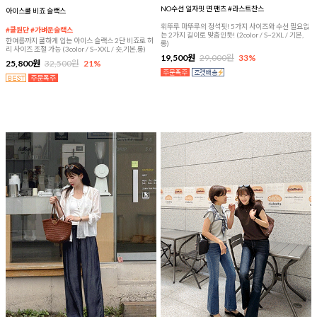
NO수선 일자핏 면 팬츠 #라스트찬스
아이스쿨 비죠 슬랙스
휘뚜루 마뚜루의 정석핏! 5가지 사이즈와 수선 필요없
#쿨원단 #가벼운슬랙스
는 2가지 길이로 맞춤인듯! (2color / S~2XL / 기본,
한여름까지 쿨하게 입는 아이스 슬랙스 2단 비죠로 허
롱)
리 사이즈 조절 가능 (3color / S~XXL / 숏,기본,롱)
19,500원
29,000원
33%
25,800원
32,500원
21%