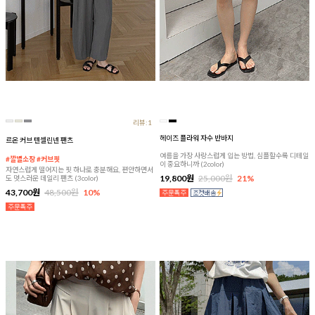
리뷰:1
헤이즈 플라워 자수 반바지
르온 커브 텐셀린넨 팬츠
여름을 가장 사랑스럽게 입는 방법, 심플할수록 디테일
#깔별소장 #커브핏
이 중요하니까 (2color)
자연스럽게 떨어지는 핏 하나로 충분해요, 편안하면서
19,800원
25,000원
21%
도 멋스러운 데일리 팬츠 (3color)
43,700원
48,500원
10%