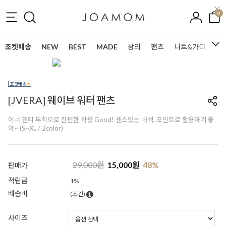
0
조켓배송
NEW
BEST
MADE
상의
팬츠
니트&가디건
[JVERA] 웨이브 워터 팬츠
이너 팬티 부착으로 간편한 착용 Good! 센스있는 배색, 포인트로 활용하기 좋
아~ (S~XL / 2color)
29,000
원
15,000
원
48
%
판매가
적립금
1%
배송비
(조건)
사이즈