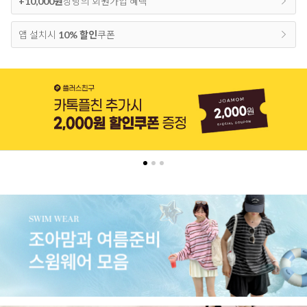
+10,000원
상당의 회원가입 혜택
앱 설치시
10% 할인
쿠폰