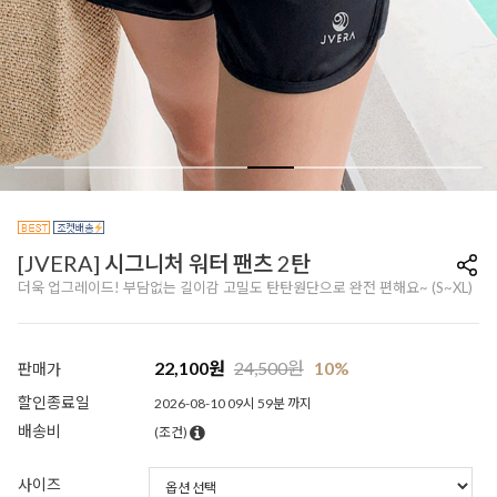
[JVERA] 시그니처 워터 팬츠 2탄
더욱 업그레이드! 부담없는 길이감 고밀도 탄탄원단으로 완전 편해요~ (S~XL)
22,100
원
24,500
원
10%
판매가
할인종료일
2026-08-10 09시 59분 까지
배송비
(조건)
사이즈