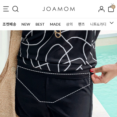
0
조켓배송
NEW
BEST
MADE
상의
팬츠
니트&가디건