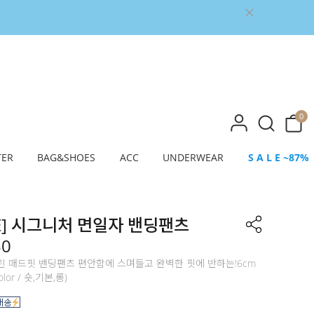
0
TER
BAG&SHOES
ACC
UNDERWEAR
S A L E ~87%
E] 시그니처 면일자 밴딩팬츠
50
린 매드핏 밴딩팬츠 편안함에 스며들고 완벽한 핏에 반하는!6cm
color / 숏,기본,롱)