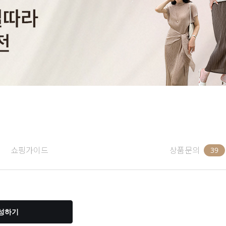
쇼핑가이드
상품문의
39