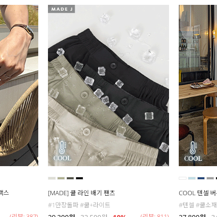
슬랙스
[MADE] 쿨 라인 배기 팬츠
COOL 텐셀 
#1만장돌파 #쿨+라이트
#텐셀 #쿨소재
(리뷰: 387)
(리뷰: 811)