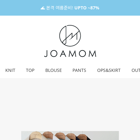
🌊 본격 여름준비!
UPTO ~87%
KNIT
TOP
BLOUSE
PANTS
OPS&SKIRT
OU