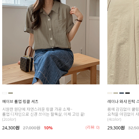
메이브 롤업 링클 셔츠
레이나 와샤 핀턱 
시원한 원단에 자연스러운 링클 가공 소재~
몸에 감김없이 쿨링
롤업 디자인으로 신경 쓰이는 팔뚝살, 이제 고민 끝!
요척을 아낌없이 사
(2color)
(4color)
(리뷰: 0)
24,300
원
27,000
원
10%
29,300
원
32,5