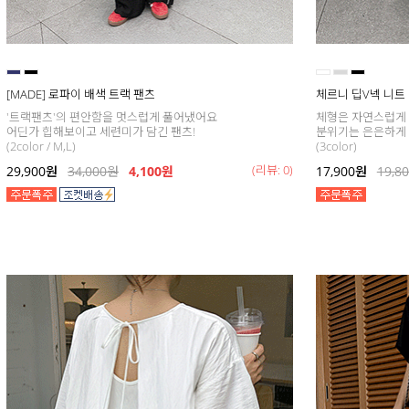
[MADE] 로파이 배색 트랙 팬츠
체르니 딥V넥 니트
'트랙팬츠'의 편안함을 멋스럽게 풀어냈어요
체형은 자연스럽게
어딘가 힙해보이고 세련미가 담긴 팬츠!
분위기는 은은하게
(2color / M,L)
(3color)
(리뷰: 0)
29,900
원
34,000
원
4,100원
17,900
원
19,8