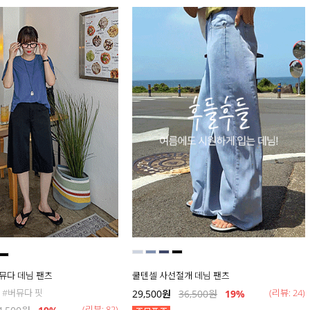
버뮤다 데님 팬츠
쿨텐셀 사선절개 데님 팬츠
 #버뮤다 핏
(리뷰: 24)
29,500
원
36,500
원
19
%
(리뷰: 82)