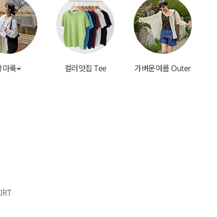
장마룩☔
컬러맛집 Tee
가벼운여름 Outer
IRT