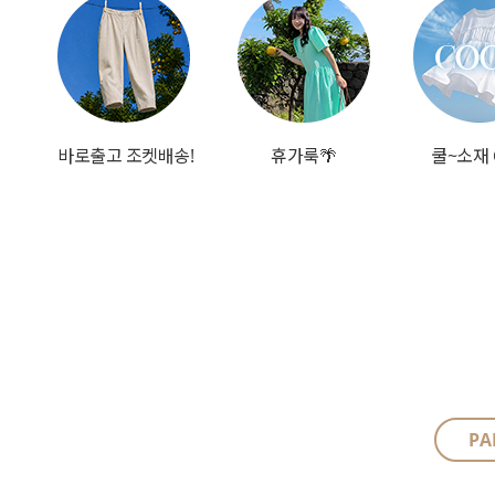
바로출고 조켓배송!
휴가룩🌴
쿨~소재 
PA