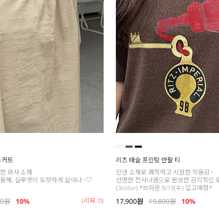
스커트
리츠 태슬 프린팅 반팔 티
한 와샤 소재
린넨 소재로 쾌적하고 시원한 착용감~
용해, 실루엣이 또렷하게 살아나~♡
선명한 전사나염으로 완성한 감각적인 
(3color) *브라운 8/19(수) 입고예정*
(리뷰: 0)
00
원
10%
17,900
원
19,800
원
10%