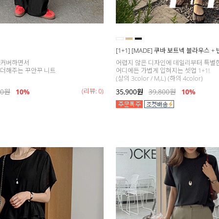
[1+1] [MADE] 쿠바 보트넥 블라우스 +
 커버하면서
어렵지 않은 디자인에 데일리부터 특별
 더해주는 꾸안꾸 니트
어디에든 가볍게 입혀지는 셋업 1+1!
(상의 3color / M,L) (하의 4color)
(리뷰: 0)
00
원
10%
35,900
원
39,800
원
10%