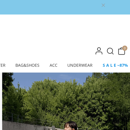
0
TER
BAG&SHOES
ACC
UNDERWEAR
S A L E ~87%