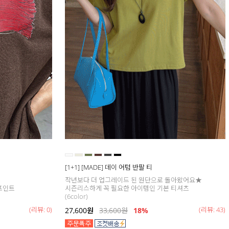
[1+1] [MADE] 데이 어텀 반팔 티
작년보다 더 업그레이드 된 원단으로 돌아왔어요★
포인트
시즌리스하게 꼭 필요한 아이템인 기본 티셔츠
(6color)
(리뷰: 0)
(리뷰: 43)
27,600
원
33,600
원
18
%