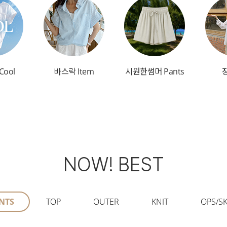
Cool
바스락 Item
시원한썸머 Pants
NOW! BEST
NTS
TOP
OUTER
KNIT
OPS/SK