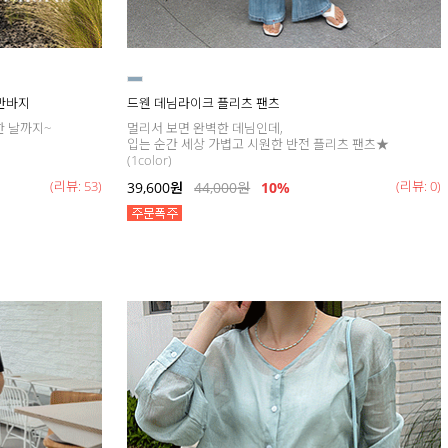
 반바지
드웬 데님라이크 플리츠 팬츠
한 날까지~
멀리서 보면 완벽한 데님인데,
입는 순간 세상 가볍고 시원한 반전 플리츠 팬츠★
(1color)
(리뷰: 53)
(리뷰: 0)
39,600
원
44,000
원
10%