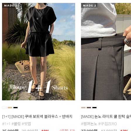
[1+1] [MADE] 쿠바 보트넥 블라우스 + 반바지
[MADE] 논노 라이트 쿨 핀턱 
#1+1 #쿨링 #셋업
#썸머논노 #구김ZERO
(리뷰: 53)