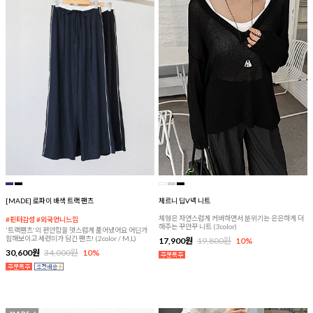
[MADE] 로파이 배색 트랙 팬츠
체르니 딥V넥 니트
체형은 자연스럽게 커버하면서 분위기는 은은하게 더
#핀터감성 #외국언니느낌
해주는 꾸안꾸 니트 (3color)
'트랙팬츠'의 편안함을 멋스럽게 풀어냈어요 어딘가
힙해보이고 세련미가 담긴 팬츠! (2color / M,L)
17,900원
19,800원
10%
30,600원
34,000원
10%