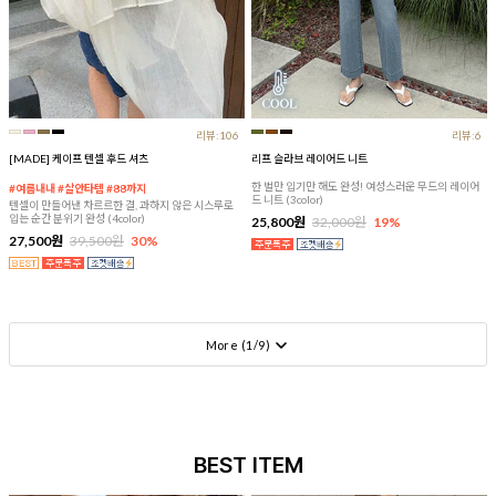
리뷰:106
리뷰:6
[MADE] 케이프 텐셀 후드 셔츠
리프 슬라브 레이어드 니트
한 벌만 입기만 해도 완성! 여성스러운 무드의 레이어
#여름내내 #살안타템 #88까지
드 니트 (3color)
텐셀이 만들어낸 차르르한 결, 과하지 않은 시스루로
입는 순간 분위기 완성 (4color)
25,800원
32,000원
19%
27,500원
39,500원
30%
More (
1
/
9
)
BEST ITEM