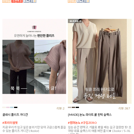
리뷰:2
리뷰:387
클래시 플리츠 가디건
[MADE] 논노 라이트 쿨 핀턱 슬랙스
#프리미엄핏
#썸머논노 #구김ZERO
지금 우리가 입고 싶은 분위기만 담아 고급스럽게 즐길
입는 순간 편하고, 거울로 봤을 때는 길고 깔끔한 핏! 조
수 있는 플리츠 가디건 (4color)
아맘 대표 슬랙스의 여름 버전 출시★ (3color / S~XL