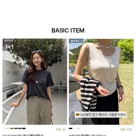
BASIC ITEM
리뷰:43
리뷰:478
[1+1] [MADE] 데이 어텀 반팔 티
[MADE] 에어쿨 나시 (2Type)