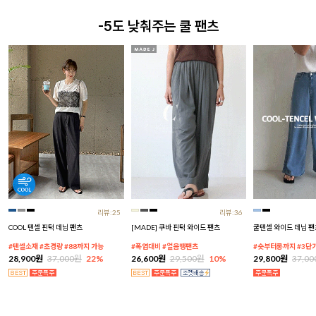
-5도 낮춰주는 쿨 팬츠
리뷰:25
리뷰:36
COOL 텐셀 핀턱 데님 팬츠
[MADE] 쿠바 핀턱 와이드 팬츠
쿨텐셀 와이드 데님 팬
#텐셀소재 #초경량 #88까지 가능
#폭염대비 #얼음땡팬츠
#숏부터롱까지 #3단
28,900원
37,000원
22%
26,600원
29,500원
10%
29,800원
37,0