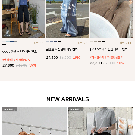
리뷰:82
리뷰:24
리뷰:214
쿨텐셀 사선절개 데님 팬츠
[MADE] 베이 린넨라이크 팬츠
COOL 텐셀 버뮤다 데님 팬츠
29,500
36,500
19%
#하체완벽커버 #여름인생팬츠
#텐셀 #쿨소재 #버뮤다 핏
33,300
37,000
10%
27,800
34,500
19%
NEW ARRIVALS