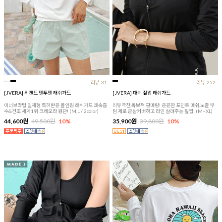
리뷰:31
리뷰:252
[JVERA] 위켄드 맨투맨 래쉬가드
[JVERA] 매쉬 짚업 래쉬가드
이너브라탑 일체형 특허받은 올인원 래쉬가드 쾌속흡
리뷰극찬,독보적 판매량! 은은한 포인트 매쉬,노출 부
수&건조 세계1위 크레오라 원단! (M,L / 2color)
담 제로 군살커버하고 라인 살려주는 짚업! (M~XL)
44,600원
49,500원
10%
35,900원
39,800원
10%