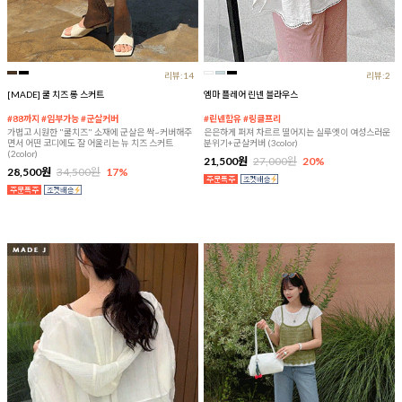
리뷰:14
리뷰:2
[MADE] 쿨 치즈 롱 스커트
엠마 플레어 린넨 블라우스
#88까지 #임부가능 #군살커버
#린넨함유 #링클프리
가볍고 시원한 "쿨치즈" 소재에 군살은 싹~커버해주
은은하게 퍼져 차르르 떨어지는 실루엣이 여성스러운
면서 어떤 코디에도 잘 어울리는 뉴 치즈 스커트
분위기+군살커버 (3color)
(2color)
21,500원
27,000원
20%
28,500원
34,500원
17%