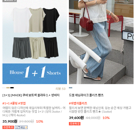
리뷰:53
[1+1] [MADE] 쿠바 보트넥 블라우스 + 반바지
드웬 데님라이크 플리츠 팬츠
#1+1 #쿨링 #셋업
#마법의플리츠
어렵지 않은 디자인에 데일리부터 특별한 날까지~ 어
멀리서 보면 완벽한 데님인데, 입는 순간 세상 가볍고
디에든 가볍게 입혀지는 셋업 1+1! (상의 3color /
시원한 반전 플리츠 팬츠★ (1color)
M,L) (하의 4color)
39,600원
44,000원
10%
35,900원
39,800원
10%