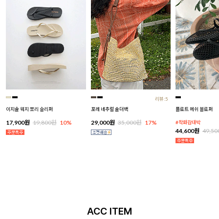
리뷰:5
이지솔 웨지 쪼리 슬리퍼
포레 네추럴 숄더백
플로트 메쉬 블로퍼
17,900원
19,800원
10%
29,000원
35,000원
17%
#착화감대박
44,600원
49,5
ACC ITEM