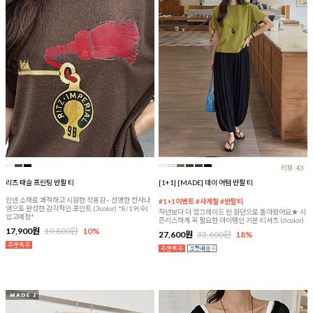
리뷰:43
리츠 태슬 프린팅 반팔 티
[1+1] [MADE] 데이 어텀 반팔 티
린넨 소재로 쾌적하고 시원한 착용감~ 선명한 전사나
#1+1이벤트 #사계절 #반팔티
염으로 완성한 감각적인 포인트 (3color) *8/19(수)
작년보다 더 업그레이드 된 원단으로 돌아왔어요★ 시
입고예정*
즌리스하게 꼭 필요한 아이템인 기본 티셔츠 (6color)
17,900원
19,800원
10%
27,600원
33,600원
18%