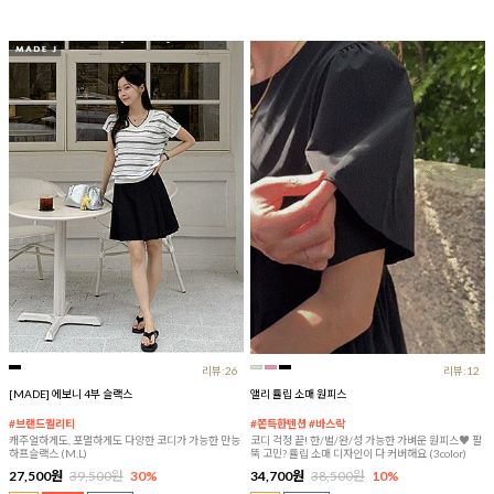
리뷰:26
리뷰:12
[MADE] 에보니 4부 슬랙스
앨리 튤립 소매 원피스
#브랜드퀄리티
#쫀득한텐션 #바스락
캐주얼하게도, 포멀하게도 다양한 코디가 가능한 만능
코디 걱정 끝! 한/벌/완/성 가능한 가벼운 원피스♥ 팔
하프슬랙스 (M,L)
뚝 고민? 튤립 소매 디자인이 다 커버해요 (3color)
27,500원
39,500원
30%
34,700원
38,500원
10%