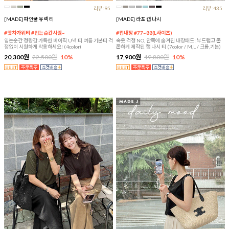
리뷰:95
리뷰:435
[MADE] 파인쿨 유넥 티
[MADE] 라포 캡 나시
#앗차가워티 #입는순간시원~
#캡내장 #77~88(L사이즈)
입는순간 청량감 가득한 베이직 U넥 티 여름 기본티 걱
속옷 걱정 NO, 안쪽에 숨겨진 내장패드! 부드럽고 쫀
정없이 시원하게 착용하세요! (4color)
쫀하게 제작된 캡 나시 티 (7color / M,L / 크롭,기본)
20,300원
22,500원
10%
17,900원
19,800원
10%