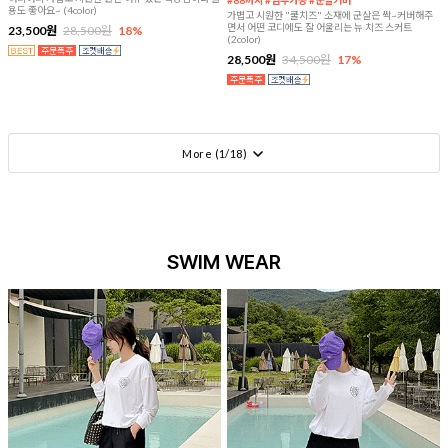
용도 좋아요~ (4color)
가볍고 시원한 "쿨치즈" 소재에 군살은 싹~커버해주
면서 어떤 코디에도 잘 어울리는 뉴 치즈 스커트
23,500원
28,500원
18%
(2color)
28,500원
34,500원
17%
More (
1
/
18
)
SWIM WEAR