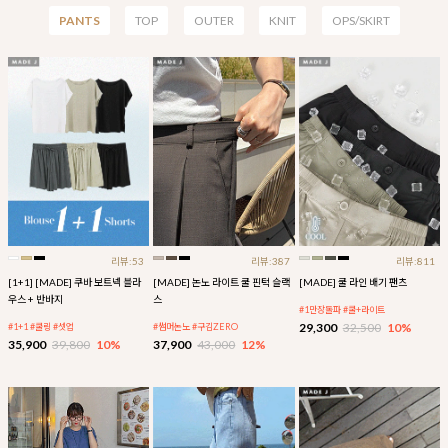
PANTS
TOP
OUTER
KNIT
OPS/SKIRT
리뷰:53
리뷰:387
리뷰:811
[1+1] [MADE] 쿠바 보트넥 블라
[MADE] 논노 라이트 쿨 핀턱 슬랙
[MADE] 쿨 라인 배기 팬츠
우스 + 반바지
스
#1만장돌파 #쿨+라이트
29,300
32,500
10%
#1+1 #쿨링 #셋업
#썸머논노 #구김ZERO
35,900
39,800
10%
37,900
43,000
12%