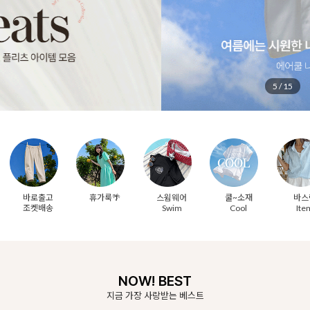
5
/
15
바로출고
휴가룩🌴
스윔웨어
쿨~소재
바스
조켓배송
Swim
Cool
Ite
NOW! BEST
지금 가장 사랑받는 베스트