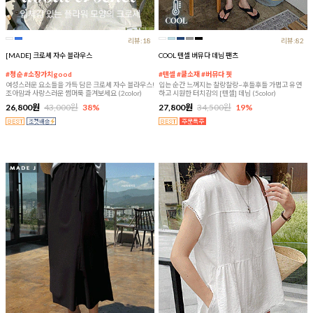
리뷰:18
리뷰:82
[MADE] 크로셰 자수 블라우스
COOL 텐셀 버뮤다 데님 팬츠
#청순 #소장가치good
#텐셀 #쿨소재 #버뮤다 핏
여성스러운 요소들을 가득 담은 크로셰 자수 블라우스!
입는 순간 느껴지는 찰랑찰랑~후들후들 가볍고 유연
조아맘과 사랑스러운 썸머룩 즐겨보세요 (2color)
하고 시원한 터치감의 [텐셀] 데님 (5color)
26,800원
43,000원
38%
27,800원
34,500원
19%