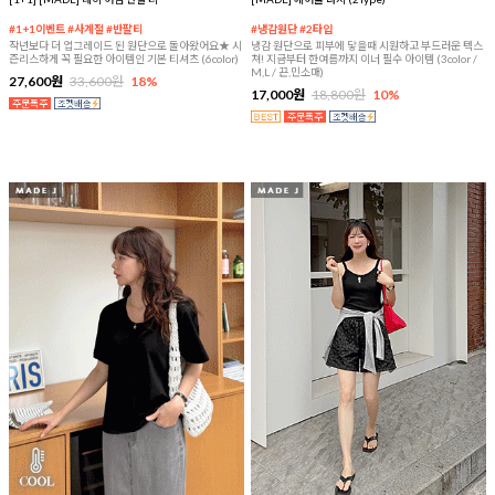
#1+1이벤트 #사계절 #반팔티
#냉감원단 #2타입
작년보다 더 업그레이드 된 원단으로 돌아왔어요★ 시
냉감 원단으로 피부에 닿을때 시원하고 부드러운 텍스
즌리스하게 꼭 필요한 아이템인 기본 티셔츠 (6color)
쳐! 지금부터 한여름까지 이너 필수 아이템 (3color /
M,L / 끈,민소매)
27,600원
33,600원
18%
17,000원
18,800원
10%