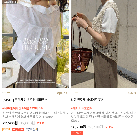
리뷰:87
리뷰:9
[MADE] 프렌치 린넨 트임 블라우스
니팅 크로셰 레이어드 조끼
#네츄럴여리핏 #여름셔츠베스트
#레이어드포인트
뒷트임 반전이 있는 린넨 셔켓형 블라우스 내추럴한 핏
기본 티만 입기 어정쩡할 때, 나시만 입기 민망할 때 굿!
감과 소재감에 경쾌한 크롭 길이! (2color)
밋밋한 코디에 단 1초면 스타일 확 살려주는 아이템
(2color)
27,500원
35,000원
21%
18,900원
23,500원
20%