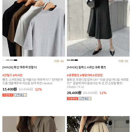
리뷰:44
리뷰:38
[MADE] 파인 하프넥 반팔 티
[MADE] 릴렉스 A라인 큐롯 팬츠
#간절기 #티셔츠
#큐롯팬츠 #체형커버 #편안함
팬츠, 스커트와도 잘 어울리는 하프넥 티♡ 단아한 무
활동성, 트렌디함 모두 OK! "미운 군살 어디로 사라졌
드를 연출해주어 사심을 담아 추천 (4color)
지?" 걸을때 마다 돋보이는 무.조.건 소장할 팬츠!
(3color / S~L)
15,400원
17,500원
12%
28,600원
32,500원
12%