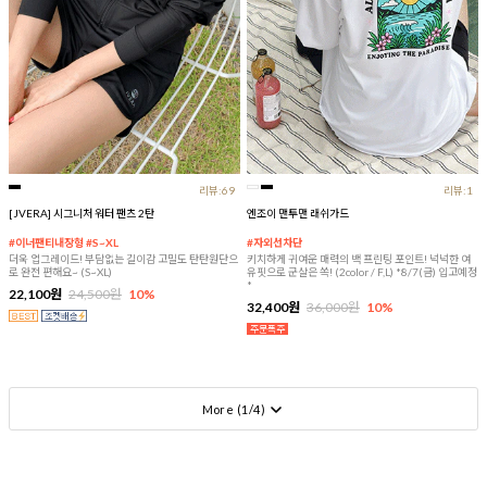
리뷰:69
리뷰:1
[JVERA] 시그니처 워터 팬츠 2탄
엔조이 맨투맨 래쉬가드
#이너팬티내장형 #S~XL
#자외선차단
더욱 업그레이드! 부담없는 길이감 고밀도 탄탄원단으
키치하게 귀여운 매력의 백 프린팅 포인트! 넉넉한 여
로 완전 편해요~ (S~XL)
유핏으로 군살은 쏙! (2color / F,L) *8/7(금) 입고예정
*
22,100원
24,500원
10%
32,400원
36,000원
10%
More (
1
/
4
)