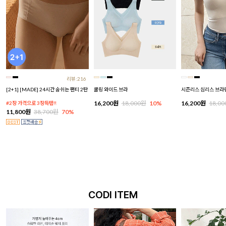
리뷰:216
[2+1] [MADE] 24시간 숨쉬는 팬티 2탄
쿨링 와이드 브라
시즌리스 심리스 브라
16,200원
18,000원
10%
16,200원
18,0
#2장 가격으로 3장득템!!
11,800원
38,700원
70%
CODI ITEM