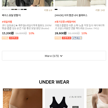
리뷰:69
리뷰:143
베이스 모달 반팔 티
[MADE] 이지 텐션 나시 블라우스
#데일리템
#후기인증 #체형커버
코디 일등공신★ 캐주얼&데일리하게 활용도 200%!
가볍고 쫀쫀한 쉬폰 소재! 노출 걱정 없이 여리여리하
탱글/쫀쫀 입는 순간 기분 좋은 모달 원단 (8color)
고 고급스러움만 연출 해드려요 (2color / M,L)
15,200원
16,800원
10%
28,800원
32,000원
10%
More (
1
/
5
)
UNDER WEAR