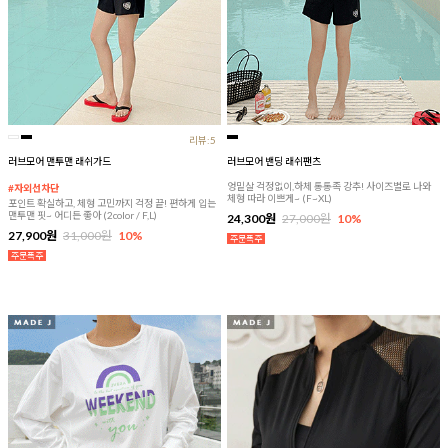
리뷰:5
러브모어 맨투맨 래쉬가드
러브모어 밴딩 래쉬팬츠
엉밑살 걱정없이,하체 통통족 강추! 사이즈별로 나와
#자외선차단
체형 따라 이쁘게~ (F~XL)
포인트 확실하고, 체형 고민까지 걱정 끝! 편하게 입는
맨투맨 핏~ 어디든 좋아 (2color / F,L)
24,300원
27,000원
10%
27,900원
31,000원
10%