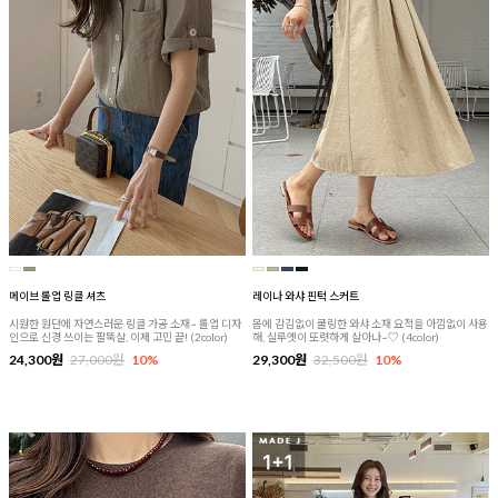
메이브 롤업 링클 셔츠
레이나 와샤 핀턱 스커트
시원한 원단에 자연스러운 링클 가공 소재~ 롤업 디자
몸에 감김없이 쿨링한 와샤 소재 요척을 아낌없이 사용
인으로 신경 쓰이는 팔뚝살, 이제 고민 끝! (2color)
해, 실루엣이 또렷하게 살아나~♡ (4color)
24,300원
27,000원
10%
29,300원
32,500원
10%