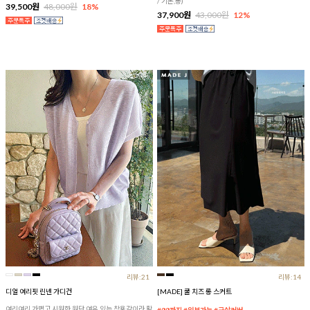
/ 기본,롱)
39,500원
48,000원
18%
37,900원
43,000원
12%
리뷰:21
리뷰:14
디얼 여리핏 린넨 가디건
[MADE] 쿨 치즈 롱 스커트
여리여리 가볍고 시원한 원단 여유 있는 착용감이라 활
#88까지 #임부가능 #군살커버