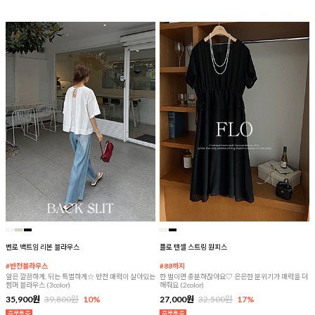
벤로 백트임 리본 블라우스
플로 텐셀 스트링 원피스
#반전블라우스
#88까지
앞은 깔끔하게, 뒤는 특별하게☆ 반전 매력이 살아있는
한 벌이면 충분하잖아요♡ 은은한 분위기가 매력을 더
썸머 블라우스 (3color)
해줘요 (2color)
35,900원
39,800원
10%
27,000원
32,500원
17%