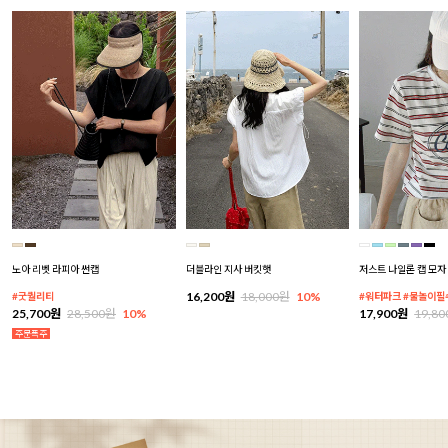
노아 리벳 라피아 썬캡
더블라인 지사 버킷햇
저스트 나일론 캡 모자
16,200원
18,000원
10%
#굿퀄리티
#워터파크 #물놀이필
25,700원
28,500원
10%
17,900원
19,8