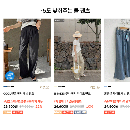
-5도 낮춰주는 쿨 팬츠
리뷰:25
리뷰:36
COOL 텐셀 핀턱 데님 팬츠
[MADE] 쿠바 핀턱 와이드 팬츠
쿨텐셀 와이드 데님 팬
#텐셀소재 #초경량 #88까지 가능
#폭염대비 #얼음땡팬츠
#숏부터롱까지 #3단
28,900원
37,000원
22%
26,600원
29,500원
10%
29,800원
37,0