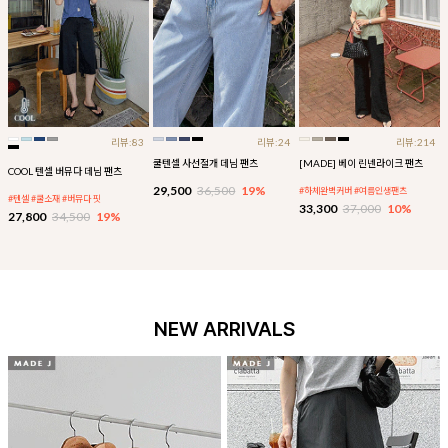
리뷰:83
리뷰:24
리뷰:214
쿨텐셀 사선절개 데님 팬츠
[MADE] 베이 린넨라이크 팬츠
COOL 텐셀 버뮤다 데님 팬츠
29,500
36,500
19%
#하체완벽커버 #여름인생팬츠
#텐셀 #쿨소재 #버뮤다 핏
33,300
37,000
10%
27,800
34,500
19%
NEW ARRIVALS