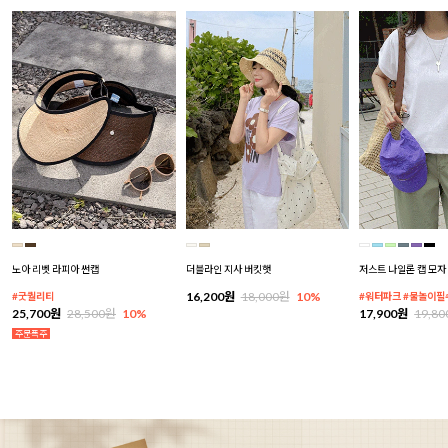
노아 리벳 라피아 썬캡
더블라인 지사 버킷햇
저스트 나일론 캡 모자
16,200원
18,000원
10%
#굿퀄리티
#워터파크 #물놀이필
25,700원
28,500원
10%
17,900원
19,8