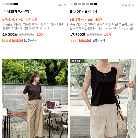
리뷰:96
리뷰:436
[MADE] 파인쿨 유넥 티
[MADE] 라포 캡 나시
#앗차가워티 #입는순간시원~
#캡내장 #77~88(L사이즈)
입는순간 청량감 가득한 베이직 U넥 티 여름 기본티 걱
속옷 걱정 NO, 안쪽에 숨겨진 내장패드! 부드럽고 쫀
정없이 시원하게 착용하세요! (4color)
쫀하게 제작된 캡 나시 티 (7color / M,L / 크롭,기본)
20,300원
22,500원
10%
17,900원
19,800원
10%