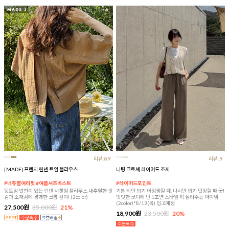
리뷰:89
리뷰:9
[MADE] 프렌치 린넨 트임 블라우스
니팅 크로셰 레이어드 조끼
#네츄럴여리핏 #여름셔츠베스트
#레이어드포인트
뒷트임 반전이 있는 린넨 셔켓형 블라우스 내추럴한 핏
기본 티만 입기 어정쩡할 때, 나시만 입기 민망할 때 굿!
감과 소재감에 경쾌한 크롭 길이! (2color)
밋밋한 코디에 단 1초면 스타일 확 살려주는 아이템
(2color)*8/13(목) 입고예정
27,500원
35,000원
21%
18,900원
23,500원
20%