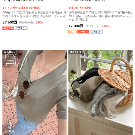
#1+1이벤트 #사계절 #반팔티
#냉감원단 #2타입
작년보다 더 업그레이드 된 원단으로 돌아왔어요★ 시
냉감 원단으로 피부에 닿을때 시원하고 부드러운 텍스
즌리스하게 꼭 필요한 아이템인 기본 티셔츠 (6color)
쳐! 지금부터 한여름까지 이너 필수 아이템 (3color /
M,L / 끈,민소매)
27,600원
33,600원
18%
17,000원
18,800원
10%