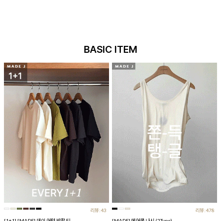
BASIC ITEM
리뷰:43
리뷰:478
[1+1] [MADE] 데이 어텀 반팔 티
[MADE] 에어쿨 나시 (2Type)