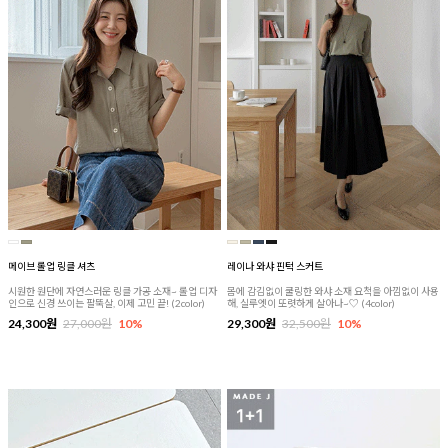
메이브 롤업 링클 셔츠
레이나 와샤 핀턱 스커트
시원한 원단에 자연스러운 링클 가공 소재~ 롤업 디자
몸에 감김없이 쿨링한 와샤 소재 요척을 아낌없이 사용
인으로 신경 쓰이는 팔뚝살, 이제 고민 끝! (2color)
해, 실루엣이 또렷하게 살아나~♡ (4color)
24,300원
27,000원
10%
29,300원
32,500원
10%