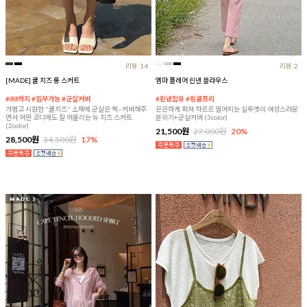
리뷰:14
리뷰:2
[MADE] 쿨 치즈 롱 스커트
엠마 플레어 린넨 블라우스
#88까지 #임부가능 #군살커버
#린넨함유 #링클프리
가볍고 시원한 "쿨치즈" 소재에 군살은 싹~커버해주
은은하게 퍼져 차르르 떨어지는 실루엣이 여성스러운
면서 어떤 코디에도 잘 어울리는 뉴 치즈 스커트
분위기+군살커버 (3color)
(2color)
21,500원
27,000원
20%
28,500원
34,500원
17%