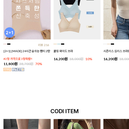
리뷰:216
[2+1] [MADE] 24시간 숨쉬는 팬티 2탄
쿨링 와이드 브라
시즌리스 심리스 브라
16,200원
18,000원
10%
16,200원
18,0
#2장 가격으로 3장득템!!
11,800원
38,700원
70%
CODI ITEM