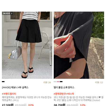
리뷰:26
리뷰:12
[MADE] 에보니 4부 슬랙스
앨리 튤립 소매 원피스
#브랜드퀄리티
#쫀득한텐션 #바스락
캐주얼하게도, 포멀하게도 다양한 코디가 가능한 만능
코디 걱정 끝! 한/벌/완/성 가능한 가벼운 원피스♥ 팔
하프슬랙스 (M,L)
뚝 고민? 튤립 소매 디자인이 다 커버해요 (3color)
27,500원
39,500원
30%
34,700원
38,500원
10%