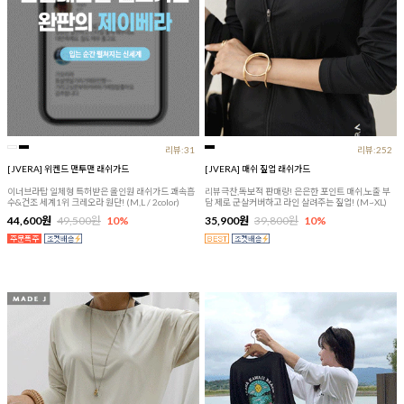
리뷰:31
리뷰:252
[JVERA] 위켄드 맨투맨 래쉬가드
[JVERA] 매쉬 짚업 래쉬가드
이너브라탑 일체형 특허받은 올인원 래쉬가드 쾌속흡
리뷰극찬,독보적 판매량! 은은한 포인트 매쉬,노출 부
수&건조 세계1위 크레오라 원단! (M,L / 2color)
담 제로 군살커버하고 라인 살려주는 짚업! (M~XL)
44,600원
49,500원
10%
35,900원
39,800원
10%