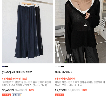
[MADE] 로파이 배색 트랙 팬츠
체르니 딥V넥 니트
#핀터감성 #외국언니느낌
#체형커버 #살안타템
'트랙팬츠'의 편안함을 멋스럽게 풀어냈어요 어딘가
체형은 자연스럽게 커버하면서 분위기는 은은하게 더
힙해보이고 세련미가 담긴 팬츠! (2color / M,L)
해주는 꾸안꾸 니트 (3color)
30,600원
34,000원
10%
17,900원
19,800원
10%