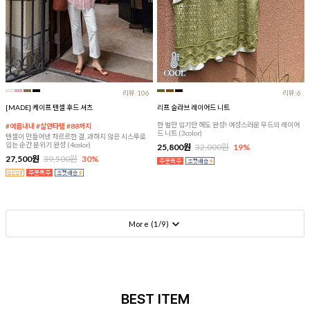
리뷰:106
리뷰:6
[MADE] 케이프 텐셀 후드 셔츠
리프 슬라브 레이어드 니트
한 벌만 입기만 해도 완성! 여성스러운 무드의 레이어
#여름내내 #살안타템 #88까지
드 니트 (3color)
텐셀이 만들어낸 차르르한 결, 과하지 않은 시스루로
입는 순간 분위기 완성 (4color)
25,800원
32,000원
19%
27,500원
39,500원
30%
More (
1
/
9
)
BEST ITEM