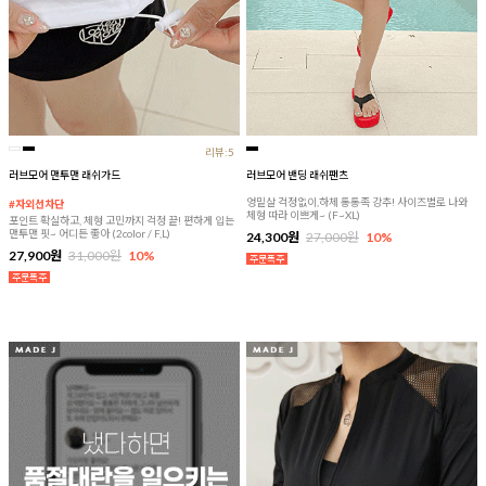
리뷰:5
러브모어 맨투맨 래쉬가드
러브모어 밴딩 래쉬팬츠
엉밑살 걱정없이,하체 통통족 강추! 사이즈별로 나와
#자외선차단
체형 따라 이쁘게~ (F~XL)
포인트 확실하고, 체형 고민까지 걱정 끝! 편하게 입는
맨투맨 핏~ 어디든 좋아 (2color / F,L)
24,300원
27,000원
10%
27,900원
31,000원
10%