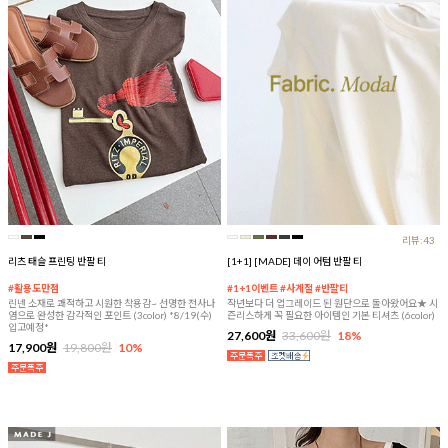
리뷰:43
리츠 태슬 프린팅 반팔 티
[1+1] [MADE] 데이 어텀 반팔 티
#활용도만점
#1+1이벤트 #사계절 #반팔티
린넨 소재로 쾌적하고 시원한 착용감~ 선명한 전사나
작년보다 더 업그레이드 된 원단으로 돌아왔어요★ 시
염으로 완성한 감각적인 포인트 (3color) *8/19(수)
즌리스하게 꼭 필요한 아이템인 기본 티셔츠 (6color)
입고예정*
27,600원
33,600원
18%
17,900원
19,800원
10%