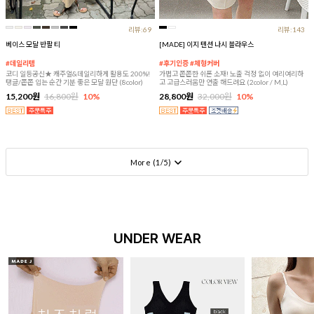
리뷰:69
리뷰:143
베이스 모달 반팔 티
[MADE] 이지 텐션 나시 블라우스
#데일리템
#후기인증 #체형커버
코디 일등공신★ 캐주얼&데일리하게 활용도 200%!
가볍고 쫀쫀한 쉬폰 소재! 노출 걱정 없이 여리여리하
탱글/쫀쫀 입는 순간 기분 좋은 모달 원단 (8color)
고 고급스러움만 연출 해드려요 (2color / M,L)
15,200원
16,800원
10%
28,800원
32,000원
10%
More (
1
/
5
)
UNDER WEAR