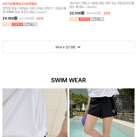
여리여리 가볍고 시원한 원단 여유 있는 착용감이라 활
#인기상품재입고 #요루원단
용도 좋아요~ (4color)
잔잔한 프릴 디테일로 사랑스러움 더하기♡ 데일리룩
과 여행룩 모두 추천드려요! (2color)
23,500원
28,500원
18%
29,000원
39,000원
26%
More (
1
/
18
)
SWIM WEAR