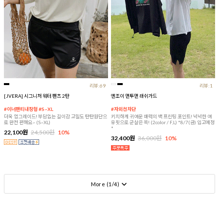
리뷰:69
리뷰:1
[JVERA] 시그니처 워터 팬츠 2탄
엔조이 맨투맨 래쉬가드
#이너팬티내장형 #S~XL
#자외선차단
더욱 업그레이드! 부담없는 길이감 고밀도 탄탄원단으
키치하게 귀여운 매력의 백 프린팅 포인트! 넉넉한 여
로 완전 편해요~ (S~XL)
유핏으로 군살은 쏙! (2color / F,L) *8/7(금) 입고예정
*
22,100원
24,500원
10%
32,400원
36,000원
10%
More (
1
/
4
)