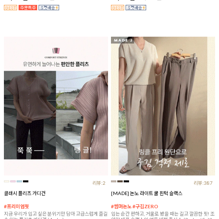
리뷰:2
리뷰:387
클래시 플리츠 가디건
[MADE] 논노 라이트 쿨 핀턱 슬랙스
#프리미엄핏
#썸머논노 #구김ZERO
지금 우리가 입고 싶은 분위기만 담아 고급스럽게 즐길
입는 순간 편하고, 거울로 봤을 때는 길고 깔끔한 핏! 조