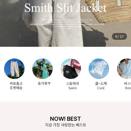
8
/
17
바로출고
휴가룩🌴
스윔웨어
쿨~소재
바스
조켓배송
Swim
Cool
Ite
NOW! BEST
지금 가장 사랑받는 베스트