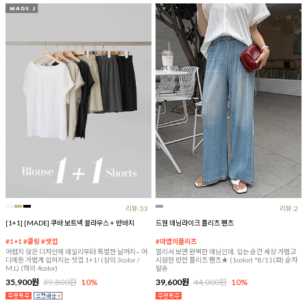
리뷰:53
리뷰:2
[1+1] [MADE] 쿠바 보트넥 블라우스 + 반바지
드웬 데님라이크 플리츠 팬츠
#1+1 #쿨링 #셋업
#마법의플리츠
어렵지 않은 디자인에 데일리부터 특별한 날까지~ 어
멀리서 보면 완벽한 데님인데, 입는 순간 세상 가볍고
디에든 가볍게 입혀지는 셋업 1+1! (상의 3color /
시원한 반전 플리츠 팬츠★ (1color) *8/11(화) 순차
M,L) (하의 4color)
발송
35,900원
39,800원
10%
39,600원
44,000원
10%