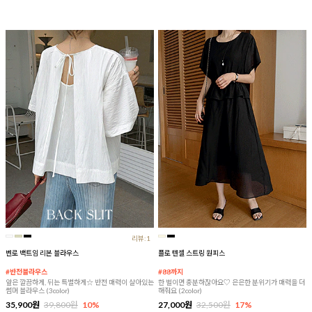
리뷰:1
벤로 백트임 리본 블라우스
플로 텐셀 스트링 원피스
#반전블라우스
#88까지
앞은 깔끔하게, 뒤는 특별하게☆ 반전 매력이 살아있는
한 벌이면 충분하잖아요♡ 은은한 분위기가 매력을 더
썸머 블라우스 (3color)
해줘요 (2color)
35,900원
39,800원
10%
27,000원
32,500원
17%