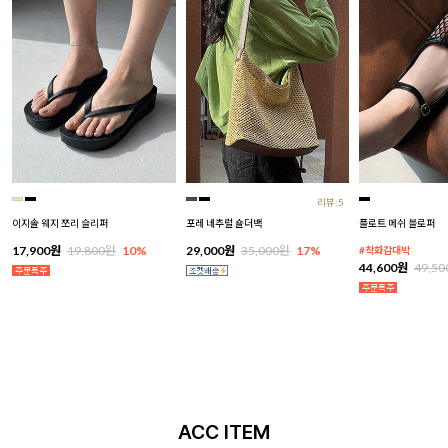
리뷰:5
이지솔 웨지 쪼리 슬리퍼
포레 네추럴 숄더백
플로트 메쉬 블로퍼
17,900원
19,800원
10%
29,000원
35,000원
17%
#착화감대박
44,600원
49,5
ACC ITEM