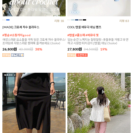
리뷰:18
리뷰:83
[MADE] 크로셰 자수 블라우스
COOL 텐셀 버뮤다 데님 팬츠
#청순 #소장가치good
#텐셀 #쿨소재 #버뮤다 핏
여성스러운 요소들을 가득 담은 크로셰 자수 블라우스!
입는 순간 느껴지는 찰랑찰랑~후들후들 가볍고 유연
조아맘과 사랑스러운 썸머룩 즐겨보세요 (2color)
하고 시원한 터치감의 [텐셀] 데님 (5color)
26,800원
43,000원
38%
27,800원
34,500원
19%