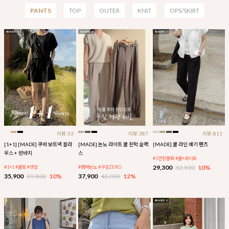
PANTS
TOP
OUTER
KNIT
OPS/SKIRT
리뷰:53
리뷰:387
리뷰:811
[1+1] [MADE] 쿠바 보트넥 블라
[MADE] 논노 라이트 쿨 핀턱 슬랙
[MADE] 쿨 라인 배기 팬츠
우스 + 반바지
스
#1만장돌파 #쿨+라이트
29,300
32,500
10%
#1+1 #쿨링 #셋업
#썸머논노 #구김ZERO
35,900
39,800
10%
37,900
43,000
12%