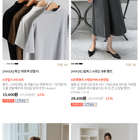
리뷰:44
리뷰:38
[MADE] 파인 하프넥 반팔 티
[MADE] 릴렉스 A라인 큐롯 팬츠
#간절기 #티셔츠
#큐롯팬츠 #체형커버 #편안함
팬츠, 스커트와도 잘 어울리는 하프넥 티♡ 단아한 무
활동성, 트렌디함 모두 OK! "미운 군살 어디로 사라졌
드를 연출해주어 사심을 담아 추천 (4color)
지?" 걸을때 마다 돋보이는 무.조.건 소장할 팬츠!
(3color / S~L)
15,400원
17,500원
12%
28,600원
32,500원
12%