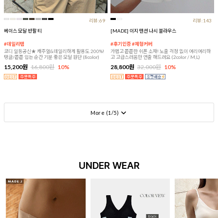
리뷰:69
리뷰:143
베이스 모달 반팔 티
[MADE] 이지 텐션 나시 블라우스
#데일리템
#후기인증 #체형커버
코디 일등공신★ 캐주얼&데일리하게 활용도 200%!
가볍고 쫀쫀한 쉬폰 소재! 노출 걱정 없이 여리여리하
탱글/쫀쫀 입는 순간 기분 좋은 모달 원단 (8color)
고 고급스러움만 연출 해드려요 (2color / M,L)
15,200원
16,800원
10%
28,800원
32,000원
10%
More (
1
/
5
)
UNDER WEAR