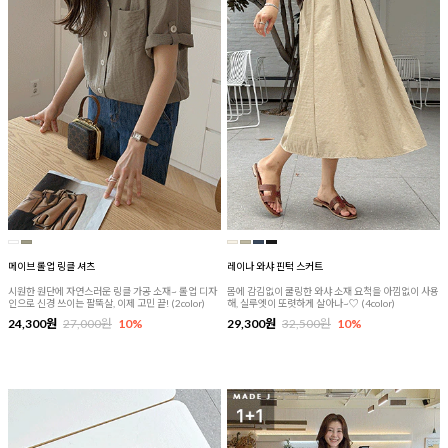
메이브 롤업 링클 셔츠
레이나 와샤 핀턱 스커트
시원한 원단에 자연스러운 링클 가공 소재~ 롤업 디자
몸에 감김없이 쿨링한 와샤 소재 요척을 아낌없이 사용
인으로 신경 쓰이는 팔뚝살, 이제 고민 끝! (2color)
해, 실루엣이 또렷하게 살아나~♡ (4color)
24,300원
27,000원
10%
29,300원
32,500원
10%