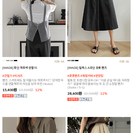
리뷰:44
리뷰:38
[MADE] 파인 하프넥 반팔 티
[MADE] 릴렉스 A라인 큐롯 팬츠
#간절기 #티셔츠
#큐롯팬츠 #체형커버 #편안함
팬츠, 스커트와도 잘 어울리는 하프넥 티♡ 단아한 무
활동성, 트렌디함 모두 OK! "미운 군살 어디로 사라졌
드를 연출해주어 사심을 담아 추천 (4color)
지?" 걸을때 마다 돋보이는 무.조.건 소장할 팬츠!
(3color / S~L)
15,400원
17,500원
12%
28,600원
32,500원
12%