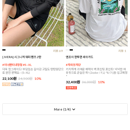
리뷰:69
리뷰:1
[JVERA] 시그니처 워터 팬츠 2탄
엔조이 맨투맨 래쉬가드
#이너팬티내장형 #S~XL
#자외선차단
더욱 업그레이드! 부담없는 길이감 고밀도 탄탄원단으
키치하게 귀여운 매력의 백 프린팅 포인트! 넉넉한 여
로 완전 편해요~ (S~XL)
유핏으로 군살은 쏙! (2color / F,L) *8/7(금) 입고예정
*
22,100원
24,500원
10%
32,400원
36,000원
10%
More (
1
/
4
)