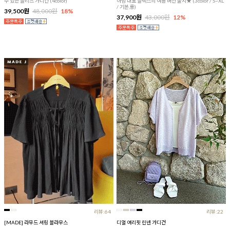
수 있는 플리츠 가디건 (4color)
아맘 대표 슬랙스의 여름 버전 출시★ (3color / S~XL
/ 기본,롱)
39,500원
48,000원
18%
37,900원
43,000원
12%
리뷰:64
리뷰:22
[MADE] 라무드 셔링 블라우스
디얼 여리핏 린넨 가디건