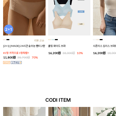
리뷰:216
[2+1] [MADE] 24시간 숨쉬는 팬티 2탄
쿨링 와이드 브라
시즌리스 심리스 브라
16,200원
18,000원
10%
16,200원
18,0
#2장 가격으로 3장득템!!
11,800원
38,700원
70%
CODI ITEM