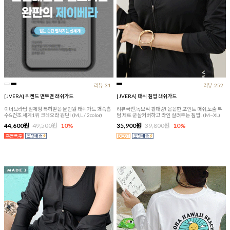
리뷰:31
리뷰:252
[JVERA] 위켄드 맨투맨 래쉬가드
[JVERA] 매쉬 짚업 래쉬가드
이너브라탑 일체형 특허받은 올인원 래쉬가드 쾌속흡
리뷰극찬,독보적 판매량! 은은한 포인트 매쉬,노출 부
수&건조 세계1위 크레오라 원단! (M,L / 2color)
담 제로 군살커버하고 라인 살려주는 짚업! (M~XL)
44,600원
49,500원
10%
35,900원
39,800원
10%