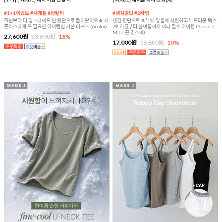
#1+1이벤트 #사계절 #반팔티
#냉감원단 #2타입
작년보다 더 업그레이드 된 원단으로 돌아왔어요★ 시
냉감 원단으로 피부에 닿을때 시원하고 부드러운 텍스
즌리스하게 꼭 필요한 아이템인 기본 티셔츠 (6color)
쳐! 지금부터 한여름까지 이너 필수 아이템 (3color /
M,L / 끈,민소매)
27,600원
33,600원
18%
17,000원
18,800원
10%