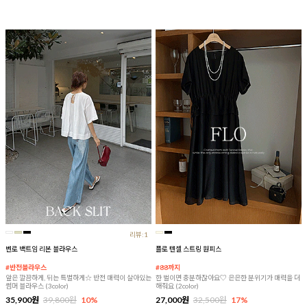
리뷰:1
벤로 백트임 리본 블라우스
플로 텐셀 스트링 원피스
#반전블라우스
#88까지
앞은 깔끔하게, 뒤는 특별하게☆ 반전 매력이 살아있는
한 벌이면 충분하잖아요♡ 은은한 분위기가 매력을 더
썸머 블라우스 (3color)
해줘요 (2color)
35,900원
39,800원
10%
27,000원
32,500원
17%