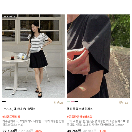
리뷰:26
리뷰:12
[MADE] 에보니 4부 슬랙스
앨리 튤립 소매 원피스
#브랜드퀄리티
#쫀득한텐션 #바스락
캐주얼하게도, 포멀하게도 다양한 코디가 가능한 만능
코디 걱정 끝! 한/벌/완/성 가능한 가벼운 원피스♥ 팔
하프슬랙스 (M,L)
뚝 고민? 튤립 소매 디자인이 다 커버해요 (3color)
27,500원
39,500원
30%
34,700원
38,500원
10%