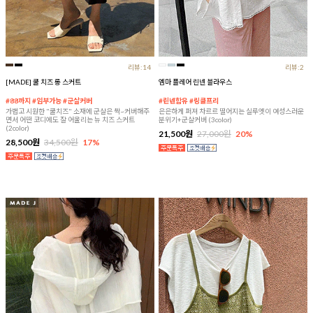
리뷰:14
리뷰:2
[MADE] 쿨 치즈 롱 스커트
엠마 플레어 린넨 블라우스
#88까지 #임부가능 #군살커버
#린넨함유 #링클프리
가볍고 시원한 "쿨치즈" 소재에 군살은 싹~커버해주
은은하게 퍼져 차르르 떨어지는 실루엣이 여성스러운
면서 어떤 코디에도 잘 어울리는 뉴 치즈 스커트
분위기+군살커버 (3color)
(2color)
21,500원
27,000원
20%
28,500원
34,500원
17%