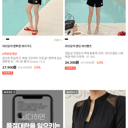
리뷰:5
러브모어 맨투맨 래쉬가드
러브모어 밴딩 래쉬팬츠
엉밑살 걱정없이,하체 통통족 강추! 사이즈별로 나와
#자외선차단
체형 따라 이쁘게~ (F~XL)
포인트 확실하고, 체형 고민까지 걱정 끝! 편하게 입는
맨투맨 핏~ 어디든 좋아 (2color / F,L)
24,300원
27,000원
10%
27,900원
31,000원
10%