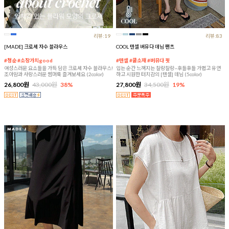
리뷰:19
리뷰:83
[MADE] 크로셰 자수 블라우스
COOL 텐셀 버뮤다 데님 팬츠
#청순 #소장가치good
#텐셀 #쿨소재 #버뮤다 핏
여성스러운 요소들을 가득 담은 크로셰 자수 블라우스!
입는 순간 느껴지는 찰랑찰랑~후들후들 가볍고 유연
조아맘과 사랑스러운 썸머룩 즐겨보세요 (2color)
하고 시원한 터치감의 [텐셀] 데님 (5color)
26,800원
43,000원
38%
27,800원
34,500원
19%