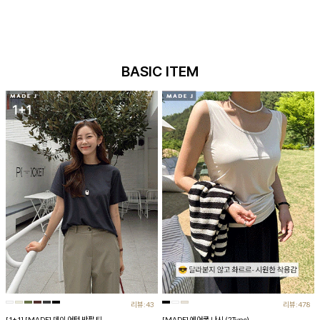
BASIC ITEM
리뷰:43
리뷰:478
[1+1] [MADE] 데이 어텀 반팔 티
[MADE] 에어쿨 나시 (2Type)