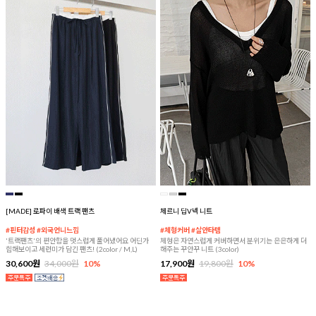
[MADE] 로파이 배색 트랙 팬츠
체르니 딥V넥 니트
#핀터감성 #외국언니느낌
#체형커버 #살안타템
'트랙팬츠'의 편안함을 멋스럽게 풀어냈어요 어딘가
체형은 자연스럽게 커버하면서 분위기는 은은하게 더
힙해보이고 세련미가 담긴 팬츠! (2color / M,L)
해주는 꾸안꾸 니트 (3color)
30,600원
34,000원
10%
17,900원
19,800원
10%