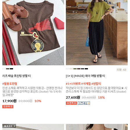
리뷰:43
리츠 태슬 프린팅 반팔 티
[1+1] [MADE] 데이 어텀 반팔 티
#활용도만점
#1+1이벤트 #사계절 #반팔티
린넨 소재로 쾌적하고 시원한 착용감~ 선명한 전사나
작년보다 더 업그레이드 된 원단으로 돌아왔어요★ 시
염으로 완성한 감각적인 포인트 (3color) *8/19(수)
즌리스하게 꼭 필요한 아이템인 기본 티셔츠 (6color)
입고예정*
27,600원
33,600원
18%
17,900원
19,800원
10%