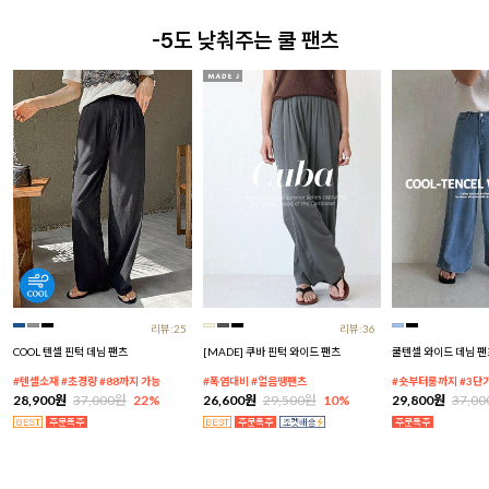
-5도 낮춰주는 쿨 팬츠
리뷰:25
리뷰:36
COOL 텐셀 핀턱 데님 팬츠
[MADE] 쿠바 핀턱 와이드 팬츠
쿨텐셀 와이드 데님 팬
#텐셀소재 #초경량 #88까지 가능
#폭염대비 #얼음땡팬츠
#숏부터롱까지 #3단
28,900원
37,000원
22%
26,600원
29,500원
10%
29,800원
37,0