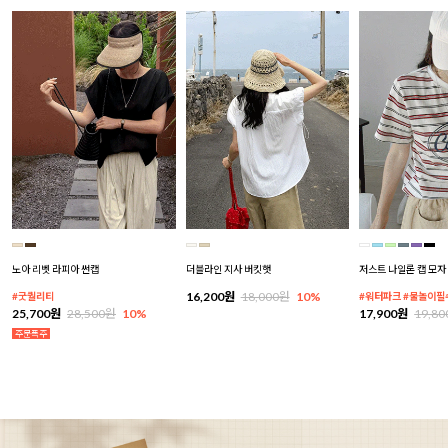
노아 리벳 라피아 썬캡
더블라인 지사 버킷햇
저스트 나일론 캡 모자
16,200원
18,000원
10%
#굿퀄리티
#워터파크 #물놀이필
25,700원
28,500원
10%
17,900원
19,8