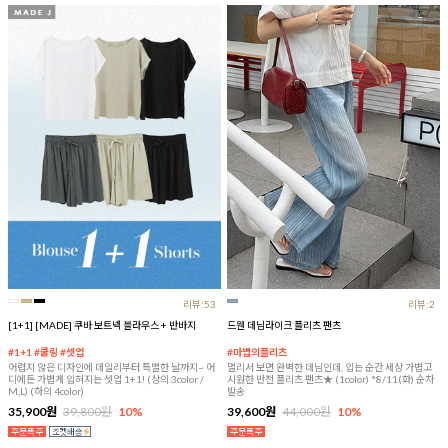
리뷰:53
리뷰:2
[1+1] [MADE] 쿠바 보트넥 블라우스 + 반바지
드웬 데님라이크 플리츠 팬츠
#1+1 #쿨링 #셋업
#마법의플리츠
어렵지 않은 디자인에 데일리부터 특별한 날까지~ 어
멀리서 보면 완벽한 데님인데, 입는 순간 세상 가볍고
디에든 가볍게 입혀지는 셋업 1+1! (상의 3color /
시원한 반전 플리츠 팬츠★ (1color) *8/11(화) 순차
M,L) (하의 4color)
발송
35,900원
39,800원
10%
39,600원
44,000원
10%