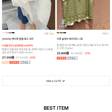
리뷰:106
리뷰:6
[MADE] 케이프 텐셀 후드 셔츠
리프 슬라브 레이어드 니트
한 벌만 입기만 해도 완성! 여성스러운 무드의 레이어
#여름내내 #살안타템 #88까지
드 니트 (3color)
텐셀이 만들어낸 차르르한 결, 과하지 않은 시스루로
입는 순간 분위기 완성 (4color)
25,800원
32,000원
19%
27,500원
39,500원
30%
More (
1
/
9
)
BEST ITEM