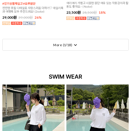
여리여리 가볍고 시원한 원단 여유 있는 착용감이라 활
#인기상품재입고 #요루원단
용도 좋아요~ (4color)
잔잔한 프릴 디테일로 사랑스러움 더하기♡ 데일리룩
과 여행룩 모두 추천드려요! (2color)
23,500원
28,500원
18%
29,000원
39,000원
26%
More (
1
/
18
)
SWIM WEAR