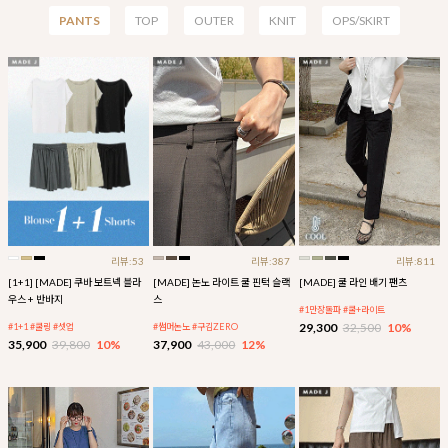
PANTS
TOP
OUTER
KNIT
OPS/SKIRT
리뷰:53
리뷰:387
리뷰:811
[1+1] [MADE] 쿠바 보트넥 블라
[MADE] 논노 라이트 쿨 핀턱 슬랙
[MADE] 쿨 라인 배기 팬츠
우스 + 반바지
스
#1만장돌파 #쿨+라이트
29,300
32,500
10%
#1+1 #쿨링 #셋업
#썸머논노 #구김ZERO
35,900
39,800
10%
37,900
43,000
12%