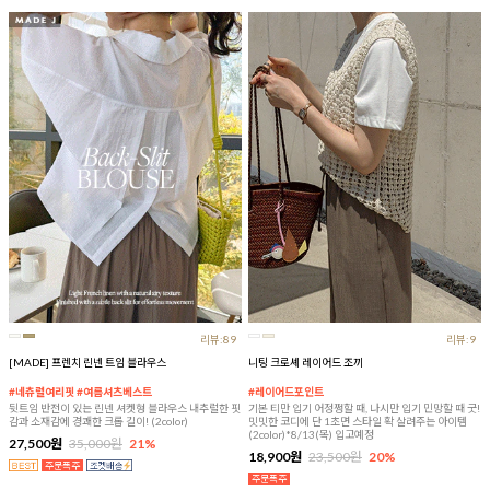
리뷰:89
리뷰:9
[MADE] 프렌치 린넨 트임 블라우스
니팅 크로셰 레이어드 조끼
#네츄럴여리핏 #여름셔츠베스트
#레이어드포인트
뒷트임 반전이 있는 린넨 셔켓형 블라우스 내추럴한 핏
기본 티만 입기 어정쩡할 때, 나시만 입기 민망할 때 굿!
감과 소재감에 경쾌한 크롭 길이! (2color)
밋밋한 코디에 단 1초면 스타일 확 살려주는 아이템
(2color)*8/13(목) 입고예정
27,500원
35,000원
21%
18,900원
23,500원
20%