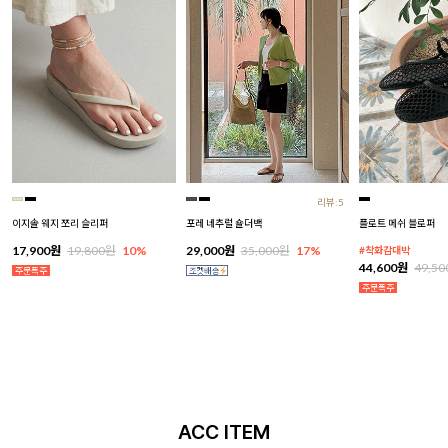
리뷰:5
이지솔 웨지 쪼리 슬리퍼
포레 네추럴 숄더백
플로트 메쉬 블로퍼
17,900원
19,800원
10%
29,000원
35,000원
17%
#착화감대박
44,600원
49,5
ACC ITEM