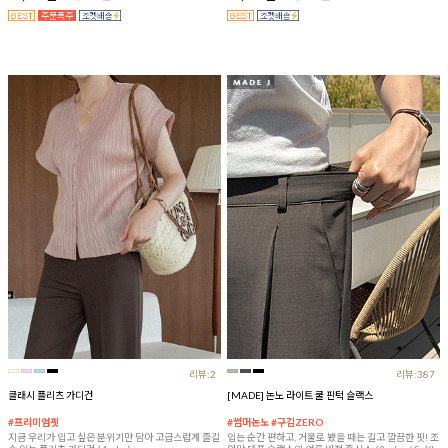
리뷰:2
리뷰:387
클래시 플리츠 가디건
[MADE] 논노 라이트 쿨 핀턱 슬랙스
#프리미엄핏
#썸머논노 #구김ZERO
지금 우리가 입고 싶은 분위기만 담아 고급스럽게 즐길
입는 순간 편하고, 거울로 봤을 때는 길고 깔끔한 핏! 조