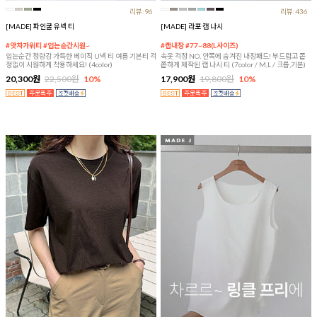
리뷰:96
리뷰:436
[MADE] 파인쿨 유넥 티
[MADE] 라포 캡 나시
#앗차가워티 #입는순간시원~
#캡내장 #77~88(L사이즈)
입는순간 청량감 가득한 베이직 U넥 티 여름 기본티 걱
속옷 걱정 NO, 안쪽에 숨겨진 내장패드! 부드럽고 쫀
정없이 시원하게 착용하세요! (4color)
쫀하게 제작된 캡 나시 티 (7color / M,L / 크롭,기본)
20,300원
22,500원
10%
17,900원
19,800원
10%