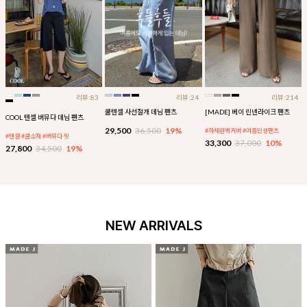
리뷰:83
리뷰:24
리뷰:214
쿨텐셀 사선절개 데님 팬츠
[MADE] 베이 린넨라이크 팬츠
COOL 텐셀 버뮤다 데님 팬츠
29,500
36,500
19%
#하체완벽커버 #여름인생팬츠
#텐셀 #쿨소재 #버뮤다 핏
33,300
37,000
10%
27,800
34,500
19%
NEW ARRIVALS