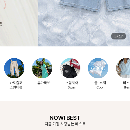
6
/
17
바로출고
휴가룩🌴
스윔웨어
쿨~소재
바스
조켓배송
Swim
Cool
Ite
NOW! BEST
지금 가장 사랑받는 베스트