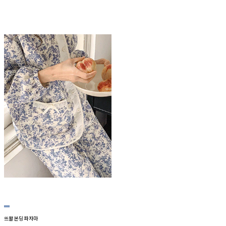
뜨왈 본딩 파자마