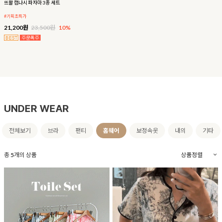
뜨왈 캡나시 파자마 3종 세트
#기획초특가
21,200원
23,500원
10%
UNDER WEAR
전체보기
브라
팬티
홈웨어
보정속옷
내의
기타
총
5
개의 상품