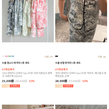
리뷰:39
리뷰:18
뜨왈 캡나시 파자마 3종 세트
뜨왈 반팔 파자마 3종 세트
#기획초특가
#기획초특가
나시+반바지+긴바지 3pcs구성! 브라 착용없이 편하
셔츠+반바지+긴바지 3pcs구성! 차르르- 매끄럽고 광
고 고급지게 (4color)
택감있는 소재
21,200원
23,500원
10%
24,300원
27,000원
10%