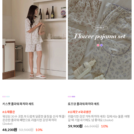
키스캣 플라워 파자마 세트
로즈앙 플라워 파자마 세트
#소재좋은
#소재굿 #국내생산
워싱된 30수 코튼,부드럽게 달콤한 꿀잠을 선사 해 줄!
러블리한 감성 가득 파자마 세트! 집에서는 물론 여행
은은한 플라워 패턴으로 러블리한 감성 파자마
갈 때 기분내기에도 넘 좋아요 (2color)
(2color)
59,900원
66,500원
10%
48,200원
53,500원
10%