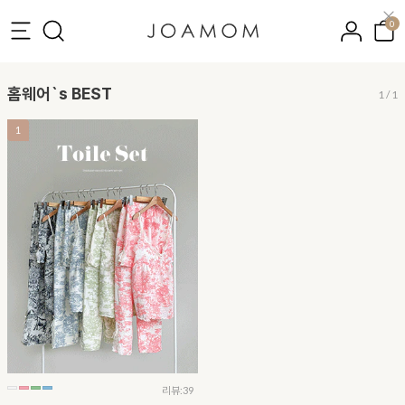
0
홈웨어`s BEST
1
/
1
1
리뷰:39