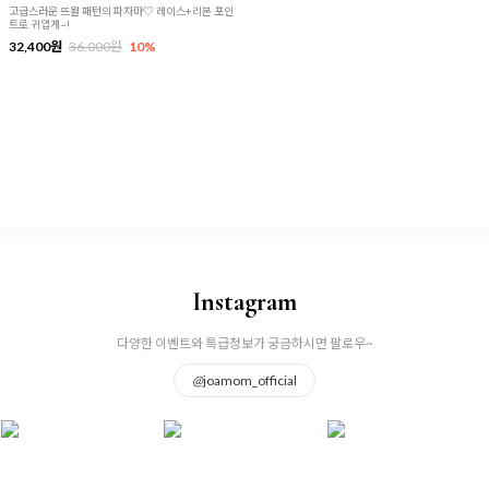
고급스러운 뜨왈 패턴의 파자마♡ 레이스+리본 포인
트로 귀엽게~!
32,400원
36,000원
10%
Instagram
다양한 이벤트와 특급정보가 궁금하시면 팔로우~
@
joamom_official